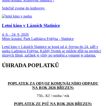
Místo konání:
Knihovna Slatinice -
Srdečně zveme do knihovny.
Letní kino v Lázních Slatinice
4. 6. - 24. 9. 2026
Místo konání:
Park Ladislava Foltýna - Slatinice
Letní kino v Lázních Slatinice se koná od 4. června do 24. září v
parku Ladislava Foltýna. Každý čtvrtek se můžete těšit na projekci
různých filmů, začátek je vždy po setmění a vstupné je zdarma.
ÚHRADA POPLATKŮ
POPLATEK ZA ODVOZ KOMUNÁLNÍHO ODPADU
NA ROK 2026 BŘEZEN:
750,- Kč / osoba / rok
POPLATEK ZE PSŮ NA ROK 2026 BŘEZEN: