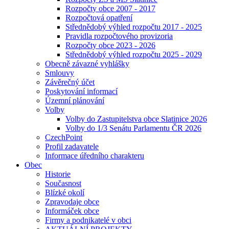
Rozpočty obce 2007 - 2017
Rozpočtová opatření
Střednědobý výhled rozpočtu 2017 - 2025
Pravidla rozpočtového provizoria
Rozpočty obce 2023 - 2026
Střednědobý výhled rozpočtu 2025 - 2029
Obecně závazné vyhlášky
Smlouvy
Závěrečný účet
Poskytování informací
Územní plánování
Volby
Volby do Zastupitelstva obce Slatinice 2026
Volby do 1/3 Senátu Parlamentu ČR 2026
CzechPoint
Profil zadavatele
Informace úředního charakteru
Obec
Historie
Současnost
Blízké okolí
Zpravodaje obce
Informáček obce
Firmy a podnikatelé v obci