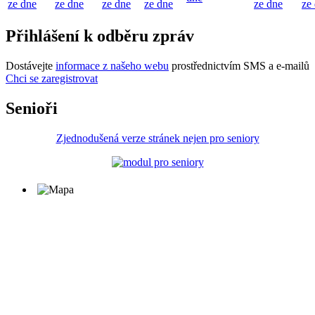
ze dne
ze dne
ze dne
ze dne
ze dne
ze
Přihlášení k odběru zpráv
Dostávejte
informace z našeho webu
prostřednictvím SMS a e-mailů
Chci se zaregistrovat
Senioři
Zjednodušená verze stránek nejen pro seniory