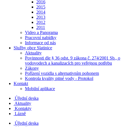
2016
2015
2014
2013
2012
2011
Video a Panorama
Pracovní nabídky
Informace od nás
Služby obce Slatinice
Aktuality
Povinnosti dle § 36 odst. 9 zákona č. 274⁄2001 Sb., o
vodovodech a kanalizacích pro veřejnou potřebu
Zákony
Pořízení vozidla s alternativním pohonem
Kontrola kvality pitné vody - Protokol
Kontakt
Mobilní aplikace
Úřední deska
Aktuality
Kontakty
Lázně
Úřední deska