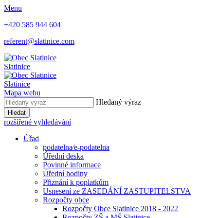
Menu
+420 585 944 604
referent@slatinice.com
Slatinice
Slatinice
Mapa webu
Hledaný výraz
Hledat
rozšířené vyhledávání
Úřad
podatelna⁄e-podatelna
Úřední deska
Povinné informace
Úřední hodiny
Přiznání k poplatkům
Usnesení ze ZASEDÁNÍ ZASTUPITELSTVA
Rozpočty obce
Rozpočty Obce Slatinice 2018 - 2022
Rozpočty ZŠ a MŠ Slatinice