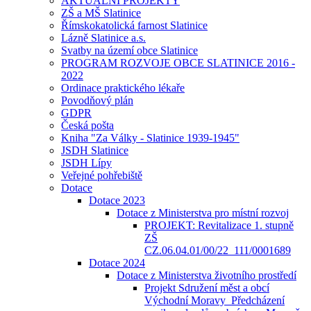
AKTUÁLNÍ PROJEKTY
ZŠ a MŠ Slatinice
Římskokatolická farnost Slatinice
Lázně Slatinice a.s.
Svatby na území obce Slatinice
PROGRAM ROZVOJE OBCE SLATINICE 2016 -
2022
Ordinace praktického lékaře
Povodňový plán
GDPR
Česká pošta
Kniha "Za Války - Slatinice 1939-1945"
JSDH Slatinice
JSDH Lípy
Veřejné pohřebiště
Dotace
Dotace 2023
Dotace z Ministerstva pro místní rozvoj
PROJEKT: Revitalizace 1. stupně
ZŠ
CZ.06.04.01/00/22_111/0001689
Dotace 2024
Dotace z Ministerstva životního prostředí
Projekt Sdružení měst a obcí
Východní Moravy_Předcházení