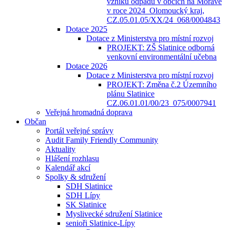
vzniku odpadů v obcích na Moravě
v roce 2024_Olomoucký kraj,
CZ.05.01.05/XX/24_068/0004843
Dotace 2025
Dotace z Ministerstva pro místní rozvoj
PROJEKT: ZŠ Slatinice odborná
venkovní environmentální učebna
Dotace 2026
Dotace z Ministerstva pro místní rozvoj
PROJEKT: Změna č.2 Územního
plánu Slatinice
CZ.06.01.01/00/23_075/0007941
Veřejná hromadná doprava
Občan
Portál veřejné správy
Audit Family Friendly Community
Aktuality
Hlášení rozhlasu
Kalendář akcí
Spolky & sdružení
SDH Slatinice
SDH Lípy
SK Slatinice
Myslivecké sdružení Slatinice
senioři Slatinice-Lípy