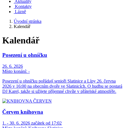
Aktuality
Kontakty
Lázně
Úvodní stránka
Kalendář
Kalendář
Posezení u ohníčku
26. 6. 2026
Místo konání:
-
Posezení u ohníčku pořádají senioři Slatinice a Lípy 26. června
2026 v 16:00 na obecním dvoře ve Slatinicích. O hudbu se postará
DJ Karel, takže si užijete příjemné chvíle v přátelské atmosféře.
Červen knihovna
1. - 30. 6. 2026 začátek od 17:02