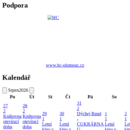
Podpora
www.hc-olomouc.cz
Kalendář
Srpen
2026
Po
Út
St
Čt
Pá
So
31
27
28
2
2
2
29
30
Dýchej Band
1
2
Knihovna
Knihovna
1
1
-
1
1
otevírací
otevírací
Letní
Letní
CUKRÁRNA
Letní
Le
doba
doba
kino v
kino v
U
kino v
ki