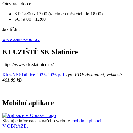
Otevírací doba:
ST: 14:00 - 17:00 (v letních měsících do 18:00)
SO: 9:00 - 12:00
Jak třídit:
www.samosebou.cz
KLUZIŠTĚ SK Slatinice
https://www.sk-slatinice.cz/
Kluziště Slatinice 2025-2026.pdf
Typ: PDF dokument, Velikost:
461.89 kB
Mobilní aplikace
Sledujte informace z našeho webu v
mobilní aplikaci –
V OBRAZE.