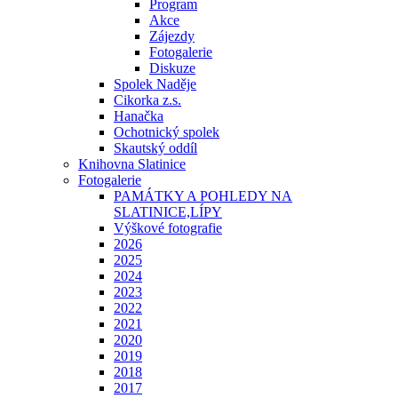
Program
Akce
Zájezdy
Fotogalerie
Diskuze
Spolek Naděje
Cikorka z.s.
Hanačka
Ochotnický spolek
Skautský oddíl
Knihovna Slatinice
Fotogalerie
PAMÁTKY A POHLEDY NA
SLATINICE,LÍPY
Výškové fotografie
2026
2025
2024
2023
2022
2021
2020
2019
2018
2017