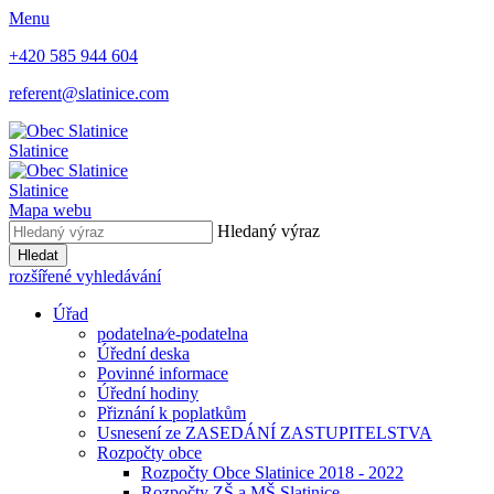
Menu
+420 585 944 604
referent@slatinice.com
Slatinice
Slatinice
Mapa webu
Hledaný výraz
Hledat
rozšířené vyhledávání
Úřad
podatelna⁄e-podatelna
Úřední deska
Povinné informace
Úřední hodiny
Přiznání k poplatkům
Usnesení ze ZASEDÁNÍ ZASTUPITELSTVA
Rozpočty obce
Rozpočty Obce Slatinice 2018 - 2022
Rozpočty ZŠ a MŠ Slatinice