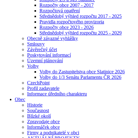
Rozpočty obce 2007 - 2017
Rozpočtová opatření
Střednědobý výhled rozpočtu 2017 - 2025
Pravidla rozpočtového provizoria
Rozpočty obce 2023 - 2026
Střednědobý výhled rozpočtu 2025 - 2029
Obecně závazné vyhlášky
Smlouvy
Závěrečný účet
Poskytování informací
Územní plánování
Volby
Volby do Zastupitelstva obce Slatinice 2026
Volby do 1/3 Senátu Parlamentu ČR 2026
CzechPoint
Profil zadavatele
Informace úředního charakteru
Obec
Historie
Současnost
Blízké okolí
Zpravodaje obce
Informáček obce
Firmy a podnikatelé v obci