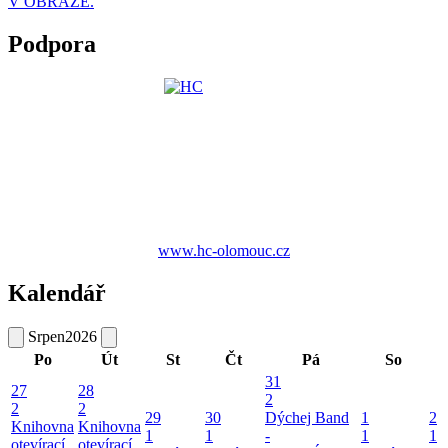
V OBRAZE.
Podpora
www.hc-olomouc.cz
Kalendář
Srpen
2026
Po
Út
St
Čt
Pá
So
31
27
28
2
2
2
29
30
Dýchej Band
1
2
Knihovna
Knihovna
1
1
-
1
1
otevírací
otevírací