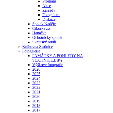
Program
Akce
Zájezdy
Fotogalerie
Diskuze
Spolek Naděje
Cikorka z.s.
Hanačka
Ochotnický spolek
Skautský oddíl
Knihovna Slatinice
Fotogalerie
PAMÁTKY A POHLEDY NA
SLATINICE,LÍPY
Výškové fotografie
2026
2025
2024
2023
2022
2021
2020
2019
2018
2017