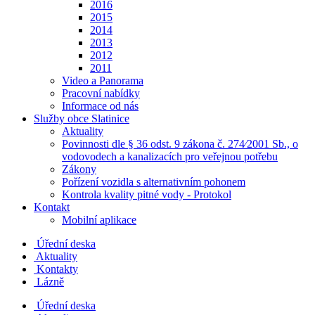
2016
2015
2014
2013
2012
2011
Video a Panorama
Pracovní nabídky
Informace od nás
Služby obce Slatinice
Aktuality
Povinnosti dle § 36 odst. 9 zákona č. 274⁄2001 Sb., o
vodovodech a kanalizacích pro veřejnou potřebu
Zákony
Pořízení vozidla s alternativním pohonem
Kontrola kvality pitné vody - Protokol
Kontakt
Mobilní aplikace
Úřední deska
Aktuality
Kontakty
Lázně
Úřední deska