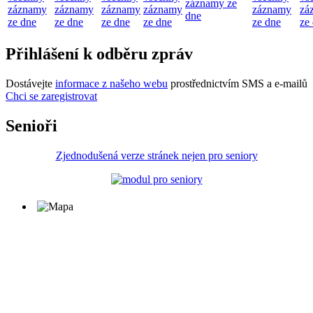
záznamy ze
záznamy
záznamy
záznamy
záznamy
záznamy
zá
dne
ze dne
ze dne
ze dne
ze dne
ze dne
ze
Přihlášení k odběru zpráv
Dostávejte
informace z našeho webu
prostřednictvím SMS a e-mailů
Chci se zaregistrovat
Senioři
Zjednodušená verze stránek nejen pro seniory