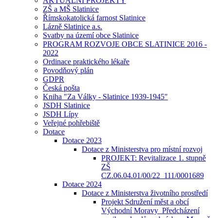
AKTUÁLNÍ PROJEKTY
ZŠ a MŠ Slatinice
Římskokatolická farnost Slatinice
Lázně Slatinice a.s.
Svatby na území obce Slatinice
PROGRAM ROZVOJE OBCE SLATINICE 2016 -
2022
Ordinace praktického lékaře
Povodňový plán
GDPR
Česká pošta
Kniha "Za Války - Slatinice 1939-1945"
JSDH Slatinice
JSDH Lípy
Veřejné pohřebiště
Dotace
Dotace 2023
Dotace z Ministerstva pro místní rozvoj
PROJEKT: Revitalizace 1. stupně
ZŠ
CZ.06.04.01/00/22_111/0001689
Dotace 2024
Dotace z Ministerstva životního prostředí
Projekt Sdružení měst a obcí
Východní Moravy_Předcházení