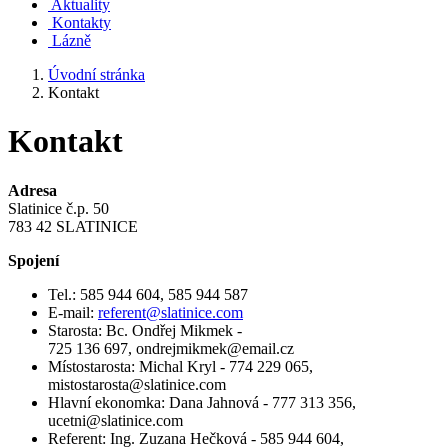
Aktuality
Kontakty
Lázně
Úvodní stránka
Kontakt
Kontakt
Adresa
Slatinice č.p. 50
783 42 SLATINICE
Spojení
​Tel.: 585 944 604, 585 944 587
E-mail:
referent@slatinice.com
Starosta: Bc. Ondřej Mikmek -
725 136 697, ondrejmikmek@email.cz
Místostarosta: Michal Kryl - 774 229 065,
mistostarosta@slatinice.com
Hlavní ekonomka: Dana Jahnová - 777 313 356,
ucetni@slatinice.com
Referent: Ing. Zuzana Hečková - 585 944 604,