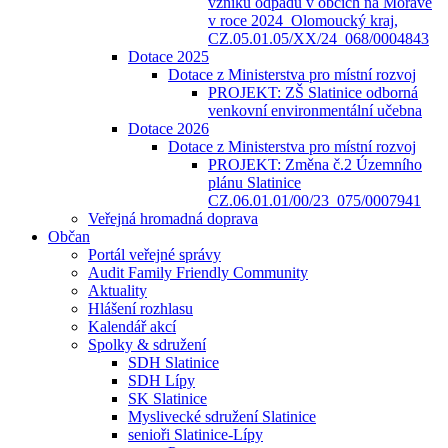
vzniku odpadů v obcích na Moravě
v roce 2024_Olomoucký kraj,
CZ.05.01.05/XX/24_068/0004843
Dotace 2025
Dotace z Ministerstva pro místní rozvoj
PROJEKT: ZŠ Slatinice odborná
venkovní environmentální učebna
Dotace 2026
Dotace z Ministerstva pro místní rozvoj
PROJEKT: Změna č.2 Územního
plánu Slatinice
CZ.06.01.01/00/23_075/0007941
Veřejná hromadná doprava
Občan
Portál veřejné správy
Audit Family Friendly Community
Aktuality
Hlášení rozhlasu
Kalendář akcí
Spolky & sdružení
SDH Slatinice
SDH Lípy
SK Slatinice
Myslivecké sdružení Slatinice
senioři Slatinice-Lípy