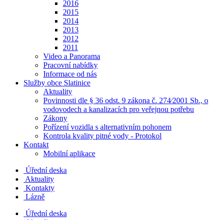
2016
2015
2014
2013
2012
2011
Video a Panorama
Pracovní nabídky
Informace od nás
Služby obce Slatinice
Aktuality
Povinnosti dle § 36 odst. 9 zákona č. 274⁄2001 Sb., o
vodovodech a kanalizacích pro veřejnou potřebu
Zákony
Pořízení vozidla s alternativním pohonem
Kontrola kvality pitné vody - Protokol
Kontakt
Mobilní aplikace
Úřední deska
Aktuality
Kontakty
Lázně
Úřední deska