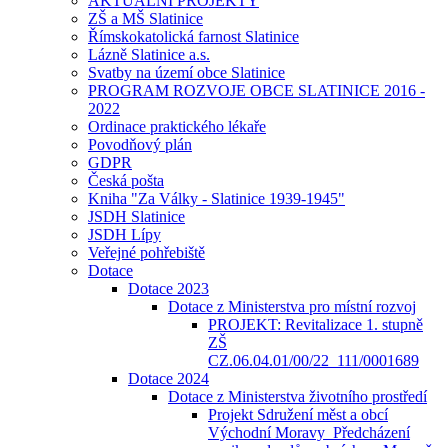
AKTUÁLNÍ PROJEKTY
ZŠ a MŠ Slatinice
Římskokatolická farnost Slatinice
Lázně Slatinice a.s.
Svatby na území obce Slatinice
PROGRAM ROZVOJE OBCE SLATINICE 2016 -
2022
Ordinace praktického lékaře
Povodňový plán
GDPR
Česká pošta
Kniha "Za Války - Slatinice 1939-1945"
JSDH Slatinice
JSDH Lípy
Veřejné pohřebiště
Dotace
Dotace 2023
Dotace z Ministerstva pro místní rozvoj
PROJEKT: Revitalizace 1. stupně
ZŠ
CZ.06.04.01/00/22_111/0001689
Dotace 2024
Dotace z Ministerstva životního prostředí
Projekt Sdružení měst a obcí
Východní Moravy_Předcházení