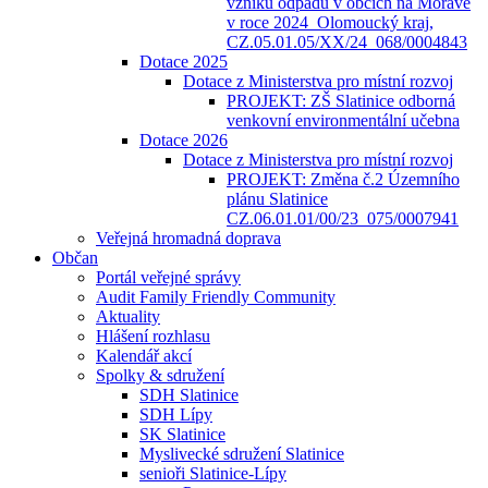
vzniku odpadů v obcích na Moravě
v roce 2024_Olomoucký kraj,
CZ.05.01.05/XX/24_068/0004843
Dotace 2025
Dotace z Ministerstva pro místní rozvoj
PROJEKT: ZŠ Slatinice odborná
venkovní environmentální učebna
Dotace 2026
Dotace z Ministerstva pro místní rozvoj
PROJEKT: Změna č.2 Územního
plánu Slatinice
CZ.06.01.01/00/23_075/0007941
Veřejná hromadná doprava
Občan
Portál veřejné správy
Audit Family Friendly Community
Aktuality
Hlášení rozhlasu
Kalendář akcí
Spolky & sdružení
SDH Slatinice
SDH Lípy
SK Slatinice
Myslivecké sdružení Slatinice
senioři Slatinice-Lípy