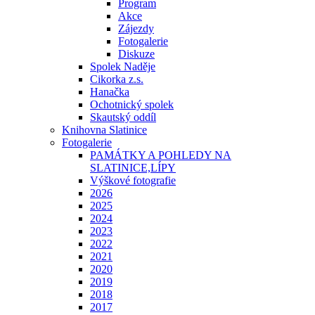
Program
Akce
Zájezdy
Fotogalerie
Diskuze
Spolek Naděje
Cikorka z.s.
Hanačka
Ochotnický spolek
Skautský oddíl
Knihovna Slatinice
Fotogalerie
PAMÁTKY A POHLEDY NA
SLATINICE,LÍPY
Výškové fotografie
2026
2025
2024
2023
2022
2021
2020
2019
2018
2017