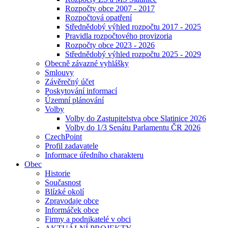
Rozpočty obce 2007 - 2017
Rozpočtová opatření
Střednědobý výhled rozpočtu 2017 - 2025
Pravidla rozpočtového provizoria
Rozpočty obce 2023 - 2026
Střednědobý výhled rozpočtu 2025 - 2029
Obecně závazné vyhlášky
Smlouvy
Závěrečný účet
Poskytování informací
Územní plánování
Volby
Volby do Zastupitelstva obce Slatinice 2026
Volby do 1/3 Senátu Parlamentu ČR 2026
CzechPoint
Profil zadavatele
Informace úředního charakteru
Obec
Historie
Současnost
Blízké okolí
Zpravodaje obce
Informáček obce
Firmy a podnikatelé v obci