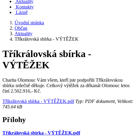
Aktuality
Kontakty
Lázně
Úvodní stránka
Občan
Aktuality
Tříkrálovská sbírka - VÝTĚŽEK
Tříkrálovská sbírka -
VÝTĚŽEK
Charita Olomouc Vám všem, kteří jste podpořili Tříkrálovskou
sbírku srdečně děkuje. Celkový výtěžek za děkanát Olomouc letos
činí 2.502.916,- Kč.
Tříkrálovská sbírka - VÝTĚŽEK.pdf
Typ: PDF dokument, Velikost:
745.64 kB
Přílohy
Tříkrálovská sbírka - VÝTĚŽEK.pdf