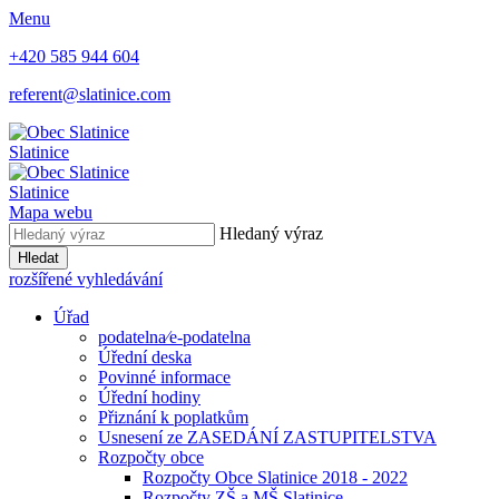
Menu
+420 585 944 604
referent@slatinice.com
Slatinice
Slatinice
Mapa webu
Hledaný výraz
Hledat
rozšířené vyhledávání
Úřad
podatelna⁄e-podatelna
Úřední deska
Povinné informace
Úřední hodiny
Přiznání k poplatkům
Usnesení ze ZASEDÁNÍ ZASTUPITELSTVA
Rozpočty obce
Rozpočty Obce Slatinice 2018 - 2022
Rozpočty ZŠ a MŠ Slatinice