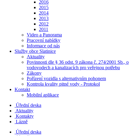
2016
2015
2014
2013
2012
2011
Video a Panorama
Pracovní nabídky
Informace od nás
Služby obce Slatinice
Aktuality
Povinnosti dle § 36 odst. 9 zákona č. 274⁄2001 Sb., o
vodovodech a kanalizacích pro veřejnou potřebu
Zákony
Pořízení vozidla s alternativním pohonem
Kontrola kvality pitné vody - Protokol
Kontakt
Mobilní aplikace
Úřední deska
Aktuality
Kontakty
Lázně
Úřední deska