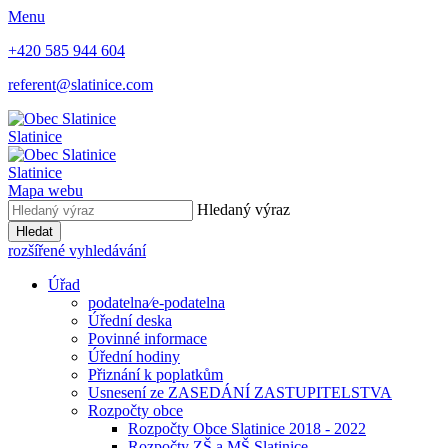
Menu
+420 585 944 604
referent@slatinice.com
Slatinice
Slatinice
Mapa webu
Hledaný výraz
Hledat
rozšířené vyhledávání
Úřad
podatelna⁄e-podatelna
Úřední deska
Povinné informace
Úřední hodiny
Přiznání k poplatkům
Usnesení ze ZASEDÁNÍ ZASTUPITELSTVA
Rozpočty obce
Rozpočty Obce Slatinice 2018 - 2022
Rozpočty ZŠ a MŠ Slatinice