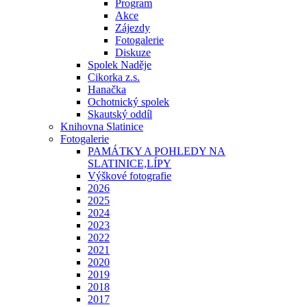
Program
Akce
Zájezdy
Fotogalerie
Diskuze
Spolek Naděje
Cikorka z.s.
Hanačka
Ochotnický spolek
Skautský oddíl
Knihovna Slatinice
Fotogalerie
PAMÁTKY A POHLEDY NA
SLATINICE,LÍPY
Výškové fotografie
2026
2025
2024
2023
2022
2021
2020
2019
2018
2017