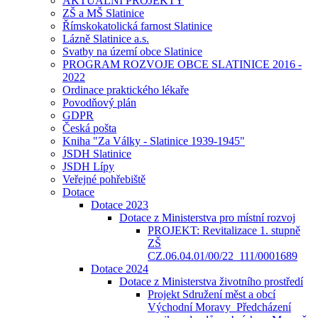
AKTUÁLNÍ PROJEKTY
ZŠ a MŠ Slatinice
Římskokatolická farnost Slatinice
Lázně Slatinice a.s.
Svatby na území obce Slatinice
PROGRAM ROZVOJE OBCE SLATINICE 2016 -
2022
Ordinace praktického lékaře
Povodňový plán
GDPR
Česká pošta
Kniha "Za Války - Slatinice 1939-1945"
JSDH Slatinice
JSDH Lípy
Veřejné pohřebiště
Dotace
Dotace 2023
Dotace z Ministerstva pro místní rozvoj
PROJEKT: Revitalizace 1. stupně
ZŠ
CZ.06.04.01/00/22_111/0001689
Dotace 2024
Dotace z Ministerstva životního prostředí
Projekt Sdružení měst a obcí
Východní Moravy_Předcházení