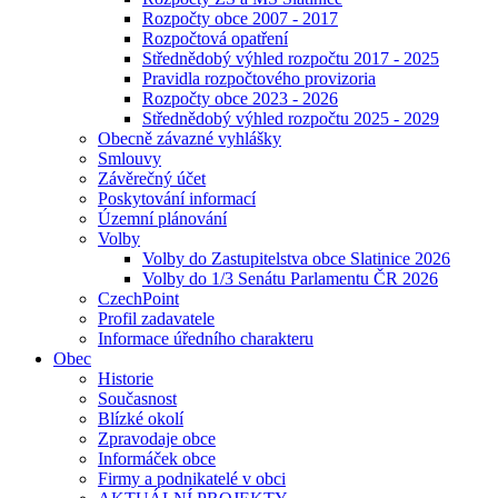
Rozpočty obce 2007 - 2017
Rozpočtová opatření
Střednědobý výhled rozpočtu 2017 - 2025
Pravidla rozpočtového provizoria
Rozpočty obce 2023 - 2026
Střednědobý výhled rozpočtu 2025 - 2029
Obecně závazné vyhlášky
Smlouvy
Závěrečný účet
Poskytování informací
Územní plánování
Volby
Volby do Zastupitelstva obce Slatinice 2026
Volby do 1/3 Senátu Parlamentu ČR 2026
CzechPoint
Profil zadavatele
Informace úředního charakteru
Obec
Historie
Současnost
Blízké okolí
Zpravodaje obce
Informáček obce
Firmy a podnikatelé v obci