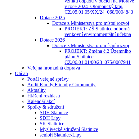
vzniku odpadů v obcích na Moravě
v roce 2024_Olomoucký kraj,
CZ.05.01.05/XX/24_068/0004843
Dotace 2025
Dotace z Ministerstva pro místní rozvoj
PROJEKT: ZŠ Slatinice odborná
venkovní environmentální učebna
Dotace 2026
Dotace z Ministerstva pro místní rozvoj
PROJEKT: Změna č.2 Územního
plánu Slatinice
CZ.06.01.01/00/23_075/0007941
Veřejná hromadná doprava
Občan
Portál veřejné správy
Audit Family Friendly Community
Aktuality
Hlášení rozhlasu
Kalendář akcí
Spolky & sdružení
SDH Slatinice
SDH Lípy
SK Slatinice
Myslivecké sdružení Slatinice
senioři Slatinice-Lípy