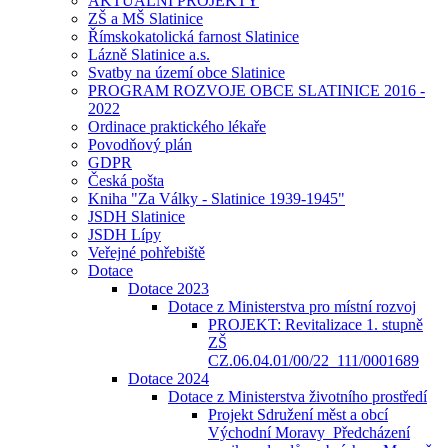
AKTUÁLNÍ PROJEKTY
ZŠ a MŠ Slatinice
Římskokatolická farnost Slatinice
Lázně Slatinice a.s.
Svatby na území obce Slatinice
PROGRAM ROZVOJE OBCE SLATINICE 2016 -
2022
Ordinace praktického lékaře
Povodňový plán
GDPR
Česká pošta
Kniha "Za Války - Slatinice 1939-1945"
JSDH Slatinice
JSDH Lípy
Veřejné pohřebiště
Dotace
Dotace 2023
Dotace z Ministerstva pro místní rozvoj
PROJEKT: Revitalizace 1. stupně
ZŠ
CZ.06.04.01/00/22_111/0001689
Dotace 2024
Dotace z Ministerstva životního prostředí
Projekt Sdružení měst a obcí
Východní Moravy_Předcházení