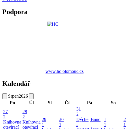
Podpora
www.hc-olomouc.cz
Kalendář
Srpen
2026
Po
Út
St
Čt
Pá
So
31
27
28
2
2
2
29
30
Dýchej Band
1
2
Knihovna
Knihovna
1
1
-
1
1
otevírací
otevírací