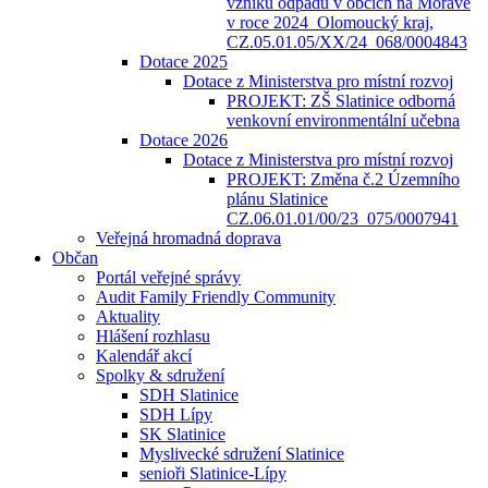
vzniku odpadů v obcích na Moravě
v roce 2024_Olomoucký kraj,
CZ.05.01.05/XX/24_068/0004843
Dotace 2025
Dotace z Ministerstva pro místní rozvoj
PROJEKT: ZŠ Slatinice odborná
venkovní environmentální učebna
Dotace 2026
Dotace z Ministerstva pro místní rozvoj
PROJEKT: Změna č.2 Územního
plánu Slatinice
CZ.06.01.01/00/23_075/0007941
Veřejná hromadná doprava
Občan
Portál veřejné správy
Audit Family Friendly Community
Aktuality
Hlášení rozhlasu
Kalendář akcí
Spolky & sdružení
SDH Slatinice
SDH Lípy
SK Slatinice
Myslivecké sdružení Slatinice
senioři Slatinice-Lípy