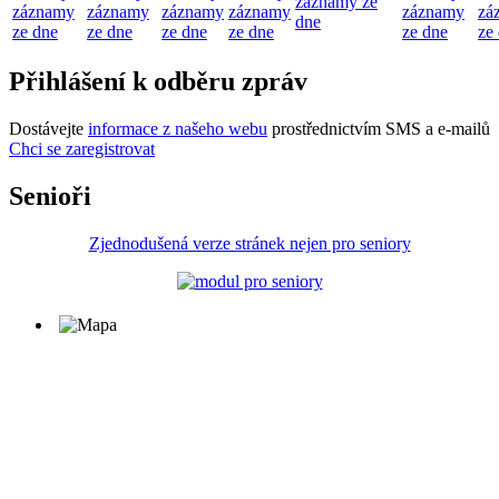
záznamy ze
záznamy
záznamy
záznamy
záznamy
záznamy
zá
dne
ze dne
ze dne
ze dne
ze dne
ze dne
ze
Přihlášení k odběru zpráv
Dostávejte
informace z našeho webu
prostřednictvím SMS a e-mailů
Chci se zaregistrovat
Senioři
Zjednodušená verze stránek nejen pro seniory