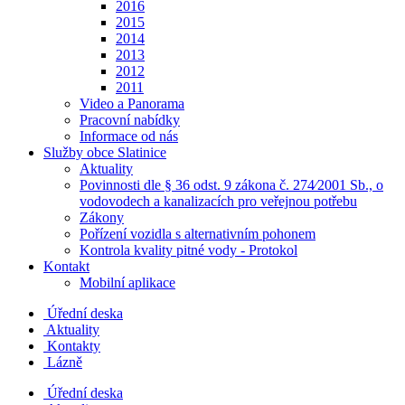
2016
2015
2014
2013
2012
2011
Video a Panorama
Pracovní nabídky
Informace od nás
Služby obce Slatinice
Aktuality
Povinnosti dle § 36 odst. 9 zákona č. 274⁄2001 Sb., o
vodovodech a kanalizacích pro veřejnou potřebu
Zákony
Pořízení vozidla s alternativním pohonem
Kontrola kvality pitné vody - Protokol
Kontakt
Mobilní aplikace
Úřední deska
Aktuality
Kontakty
Lázně
Úřední deska