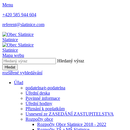
Menu
+420 585 944 604
referent@slatinice.com
Slatinice
Slatinice
Mapa webu
Hledaný výraz
Hledat
rozšířené vyhledávání
Úřad
podatelna⁄e-podatelna
Úřední deska
Povinné informace
Úřední hodiny
Přiznání k poplatkům
Usnesení ze ZASEDÁNÍ ZASTUPITELSTVA
Rozpočty obce
Rozpočty Obce Slatinice 2018 - 2022
Rozpočty ZŠ a MŠ Slatinice