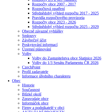
Rozpočty obce 2007 - 2017
Rozpočtová opatření
Střednědobý výhled rozpočtu 2017 - 2025
Pravidla rozpočtového provizoria
Rozpočty obce 2023 - 2026
Střednědobý výhled rozpočtu 2025 - 2029
Obecně závazné vyhlášky
Smlouvy
Závěrečný účet
Poskytování informací
Územní plánování
Volby
Volby do Zastupitelstva obce Slatinice 2026
Volby do 1/3 Senátu Parlamentu ČR 2026
CzechPoint
Profil zadavatele
Informace úředního charakteru
Obec
Historie
Současnost
Blízké okolí
Zpravodaje obce
Informáček obce
Firmy a podnikatelé v obci