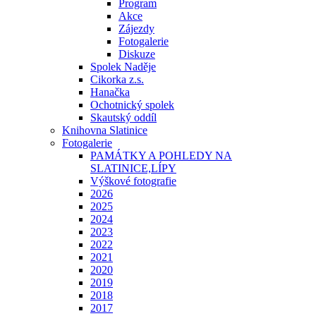
Program
Akce
Zájezdy
Fotogalerie
Diskuze
Spolek Naděje
Cikorka z.s.
Hanačka
Ochotnický spolek
Skautský oddíl
Knihovna Slatinice
Fotogalerie
PAMÁTKY A POHLEDY NA
SLATINICE,LÍPY
Výškové fotografie
2026
2025
2024
2023
2022
2021
2020
2019
2018
2017