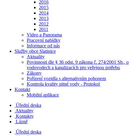
2016
2015
2014
2013
2012
2011
Video a Panorama
Pracovní nabídky
Informace od nás
Služby obce Slatinice
Aktuality
Povinnosti dle § 36 odst. 9 zákona č. 274⁄2001 Sb., o
vodovodech a kanalizacích pro veřejnou potřebu
Zákony
Pořízení vozidla s alternativním pohonem
Kontrola kvality pitné vody - Protokol
Kontakt
Mobilní aplikace
Úřední deska
Aktuality
Kontakty
Lázně
Úřední deska