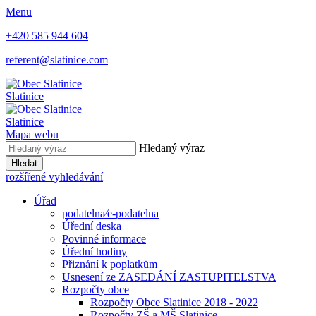
Menu
+420 585 944 604
referent@slatinice.com
Slatinice
Slatinice
Mapa webu
Hledaný výraz
Hledat
rozšířené vyhledávání
Úřad
podatelna⁄e-podatelna
Úřední deska
Povinné informace
Úřední hodiny
Přiznání k poplatkům
Usnesení ze ZASEDÁNÍ ZASTUPITELSTVA
Rozpočty obce
Rozpočty Obce Slatinice 2018 - 2022
Rozpočty ZŠ a MŠ Slatinice