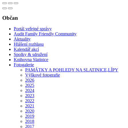
Občan
Portál veřejné správy
Audit Family Friendly Community
Aktuality
Hlášení rozhlasu
Kalendář akcí
Spolky & sdružení
Knihovna Slatinice
Fotogalerie
PAMÁTKY A POHLEDY NA SLATINICE,LÍPY
Výškové fotografie
2026
2025
2024
2023
2022
2021
2020
2019
2018
2017