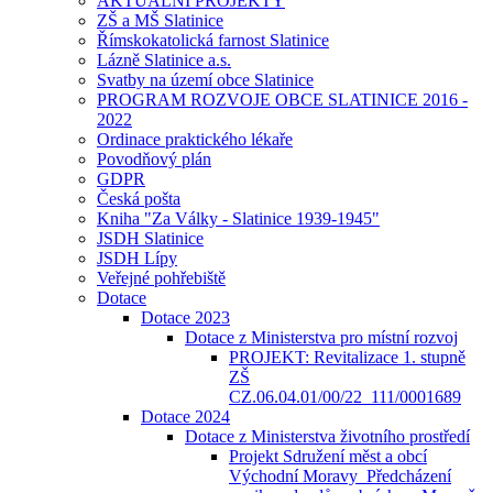
AKTUÁLNÍ PROJEKTY
ZŠ a MŠ Slatinice
Římskokatolická farnost Slatinice
Lázně Slatinice a.s.
Svatby na území obce Slatinice
PROGRAM ROZVOJE OBCE SLATINICE 2016 -
2022
Ordinace praktického lékaře
Povodňový plán
GDPR
Česká pošta
Kniha "Za Války - Slatinice 1939-1945"
JSDH Slatinice
JSDH Lípy
Veřejné pohřebiště
Dotace
Dotace 2023
Dotace z Ministerstva pro místní rozvoj
PROJEKT: Revitalizace 1. stupně
ZŠ
CZ.06.04.01/00/22_111/0001689
Dotace 2024
Dotace z Ministerstva životního prostředí
Projekt Sdružení měst a obcí
Východní Moravy_Předcházení