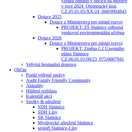
vzniku odpadů v obcích na Moravě
v roce 2024_Olomoucký kraj,
CZ.05.01.05/XX/24_068/0004843
Dotace 2025
Dotace z Ministerstva pro místní rozvoj
PROJEKT: ZŠ Slatinice odborná
venkovní environmentální učebna
Dotace 2026
Dotace z Ministerstva pro místní rozvoj
PROJEKT: Změna č.2 Územního
plánu Slatinice
CZ.06.01.01/00/23_075/0007941
Veřejná hromadná doprava
Občan
Portál veřejné správy
Audit Family Friendly Community
Aktuality
Hlášení rozhlasu
Kalendář akcí
Spolky & sdružení
SDH Slatinice
SDH Lípy
SK Slatinice
Myslivecké sdružení Slatinice
senioři Slatinice-Lípy