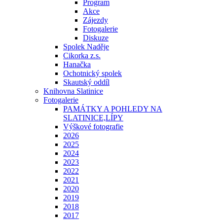
Program
Akce
Zájezdy
Fotogalerie
Diskuze
Spolek Naděje
Cikorka z.s.
Hanačka
Ochotnický spolek
Skautský oddíl
Knihovna Slatinice
Fotogalerie
PAMÁTKY A POHLEDY NA
SLATINICE,LÍPY
Výškové fotografie
2026
2025
2024
2023
2022
2021
2020
2019
2018
2017