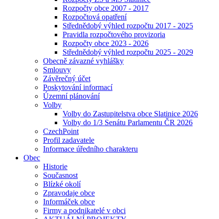
Rozpočty obce 2007 - 2017
Rozpočtová opatření
Střednědobý výhled rozpočtu 2017 - 2025
Pravidla rozpočtového provizoria
Rozpočty obce 2023 - 2026
Střednědobý výhled rozpočtu 2025 - 2029
Obecně závazné vyhlášky
Smlouvy
Závěrečný účet
Poskytování informací
Územní plánování
Volby
Volby do Zastupitelstva obce Slatinice 2026
Volby do 1/3 Senátu Parlamentu ČR 2026
CzechPoint
Profil zadavatele
Informace úředního charakteru
Obec
Historie
Současnost
Blízké okolí
Zpravodaje obce
Informáček obce
Firmy a podnikatelé v obci