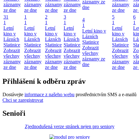
záznamy ze
záznamy
záznamy
záznamy
záznamy
záznamy
zá
dne
ze dne
ze dne
ze dne
ze dne
ze dne
ze
31
1
2
3
5
6
4
1
1
1
1
1
1
1
Letní
Letní
Letní
Letní
Letní
Le
Letní kino v
kino v
kino v
kino v
kino v
kino v
ki
Lázních
Lázních
Lázních
Lázních
Lázních
Lázních
Lá
Slatinice
Slatinice
Slatinice
Slatinice
Slatinice
Slatinice
Sla
Zobrazit
Zobrazit
Zobrazit
Zobrazit
Zobrazit
Zobrazit
Zo
všechny
všechny
všechny
všechny
všechny
všechny
vš
záznamy ze
záznamy
záznamy
záznamy
záznamy
záznamy
zá
dne
ze dne
ze dne
ze dne
ze dne
ze dne
ze
Přihlášení k odběru zpráv
Dostávejte
informace z našeho webu
prostřednictvím SMS a e-mailů
Chci se zaregistrovat
Senioři
Zjednodušená verze stránek nejen pro seniory