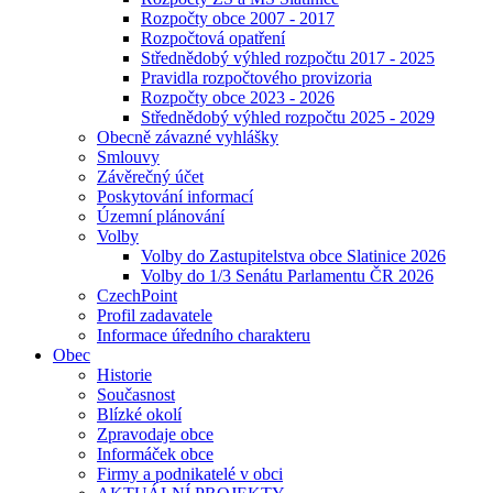
Rozpočty obce 2007 - 2017
Rozpočtová opatření
Střednědobý výhled rozpočtu 2017 - 2025
Pravidla rozpočtového provizoria
Rozpočty obce 2023 - 2026
Střednědobý výhled rozpočtu 2025 - 2029
Obecně závazné vyhlášky
Smlouvy
Závěrečný účet
Poskytování informací
Územní plánování
Volby
Volby do Zastupitelstva obce Slatinice 2026
Volby do 1/3 Senátu Parlamentu ČR 2026
CzechPoint
Profil zadavatele
Informace úředního charakteru
Obec
Historie
Současnost
Blízké okolí
Zpravodaje obce
Informáček obce
Firmy a podnikatelé v obci