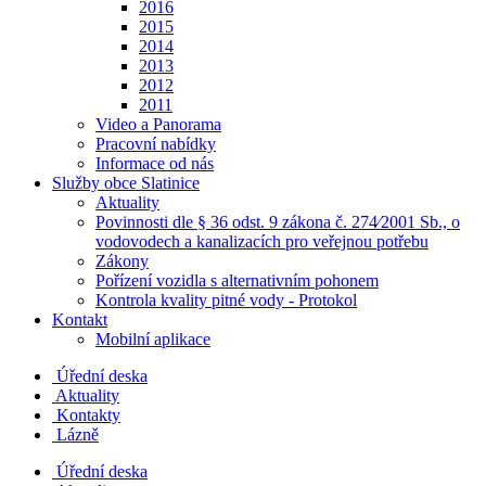
2016
2015
2014
2013
2012
2011
Video a Panorama
Pracovní nabídky
Informace od nás
Služby obce Slatinice
Aktuality
Povinnosti dle § 36 odst. 9 zákona č. 274⁄2001 Sb., o
vodovodech a kanalizacích pro veřejnou potřebu
Zákony
Pořízení vozidla s alternativním pohonem
Kontrola kvality pitné vody - Protokol
Kontakt
Mobilní aplikace
Úřední deska
Aktuality
Kontakty
Lázně
Úřední deska