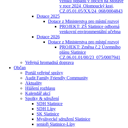
vzniku odpadů v obcích na Moravě
v roce 2024_Olomoucký kraj,
CZ.05.01.05/XX/24_068/0004843
Dotace 2025
Dotace z Ministerstva pro místní rozvoj
PROJEKT: ZŠ Slatinice odborná
venkovní environmentální učebna
Dotace 2026
Dotace z Ministerstva pro místní rozvoj
PROJEKT: Změna č.2 Územního
plánu Slatinice
CZ.06.01.01/00/23_075/0007941
Veřejná hromadná doprava
Občan
Portál veřejné správy
Audit Family Friendly Community
Aktuality
Hlášení rozhlasu
Kalendář akcí
Spolky & sdružení
SDH Slatinice
SDH Lípy
SK Slatinice
Myslivecké sdružení Slatinice
senioři Slatinice-Lípy