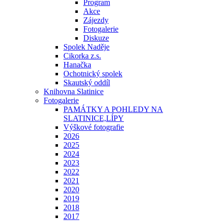
Program
Akce
Zájezdy
Fotogalerie
Diskuze
Spolek Naděje
Cikorka z.s.
Hanačka
Ochotnický spolek
Skautský oddíl
Knihovna Slatinice
Fotogalerie
PAMÁTKY A POHLEDY NA
SLATINICE,LÍPY
Výškové fotografie
2026
2025
2024
2023
2022
2021
2020
2019
2018
2017