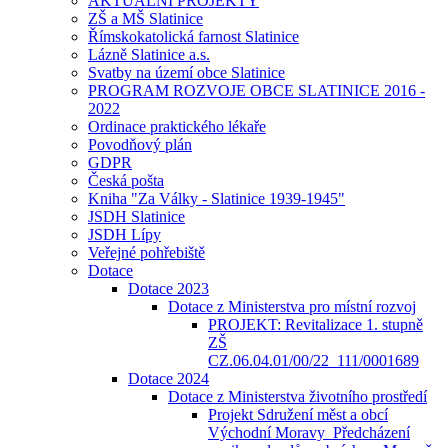
AKTUÁLNÍ PROJEKTY
ZŠ a MŠ Slatinice
Římskokatolická farnost Slatinice
Lázně Slatinice a.s.
Svatby na území obce Slatinice
PROGRAM ROZVOJE OBCE SLATINICE 2016 -
2022
Ordinace praktického lékaře
Povodňový plán
GDPR
Česká pošta
Kniha "Za Války - Slatinice 1939-1945"
JSDH Slatinice
JSDH Lípy
Veřejné pohřebiště
Dotace
Dotace 2023
Dotace z Ministerstva pro místní rozvoj
PROJEKT: Revitalizace 1. stupně
ZŠ
CZ.06.04.01/00/22_111/0001689
Dotace 2024
Dotace z Ministerstva životního prostředí
Projekt Sdružení měst a obcí
Východní Moravy_Předcházení