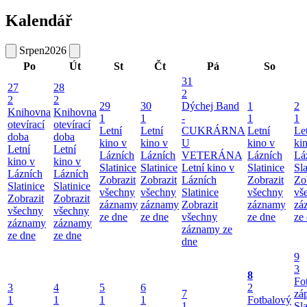
Kalendář
Srpen
2026
Po
Út
St
Čt
Pá
So
31
27
28
2
2
2
29
30
Dýchej Band
1
2
Knihovna
Knihovna
1
1
-
1
1
otevírací
otevírací
Letní
Letní
CUKRÁRNA
Letní
Le
doba
doba
kino v
kino v
U
kino v
ki
Letní
Letní
Lázních
Lázních
VETERÁNA
Lázních
Lá
kino v
kino v
Slatinice
Slatinice
Letní kino v
Slatinice
Sla
Lázních
Lázních
Zobrazit
Zobrazit
Lázních
Zobrazit
Zo
Slatinice
Slatinice
všechny
všechny
Slatinice
všechny
vš
Zobrazit
Zobrazit
záznamy
záznamy
Zobrazit
záznamy
zá
všechny
všechny
ze dne
ze dne
všechny
ze dne
ze
záznamy
záznamy
záznamy ze
ze dne
ze dne
dne
9
3
8
Fo
3
4
5
6
2
7
zá
1
1
1
1
Fotbalový
1
Sla