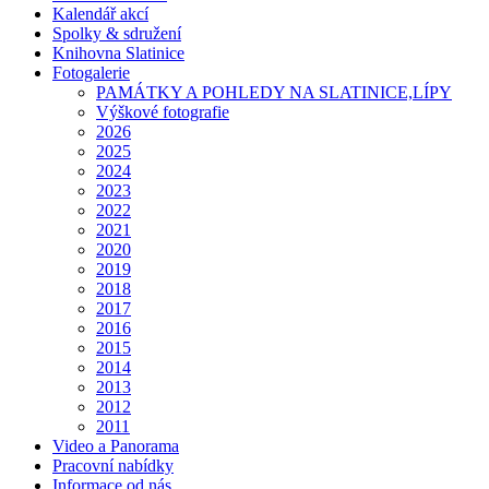
Kalendář akcí
Spolky & sdružení
Knihovna Slatinice
Fotogalerie
PAMÁTKY A POHLEDY NA SLATINICE,LÍPY
Výškové fotografie
2026
2025
2024
2023
2022
2021
2020
2019
2018
2017
2016
2015
2014
2013
2012
2011
Video a Panorama
Pracovní nabídky
Informace od nás