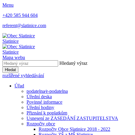
Menu
+420 585 944 604
referent@slatinice.com
Slatinice
Slatinice
Mapa webu
Hledaný výraz
Hledat
rozšířené vyhledávání
Úřad
podatelna⁄e-podatelna
Úřední deska
Povinné informace
Úřední hodiny
Přiznání k poplatkům
Usnesení ze ZASEDÁNÍ ZASTUPITELSTVA
Rozpočty obce
Rozpočty Obce Slatinice 2018 - 2022
Rozpočty ZŠ a MŠ Slatinice