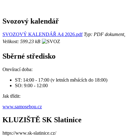
Svozový kalendář
SVOZOVÝ KALENDÁŘ A4 2026.pdf
Typ: PDF dokument,
Velikost: 599.23 kB
Sběrné středisko
Otevírací doba:
ST: 14:00 - 17:00 (v letních měsících do 18:00)
SO: 9:00 - 12:00
Jak třídit:
www.samosebou.cz
KLUZIŠTĚ SK Slatinice
https://www.sk-slatinice.cz/