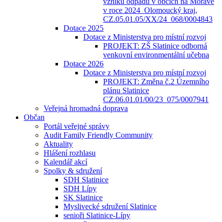
vzniku odpadů v obcích na Moravě
v roce 2024_Olomoucký kraj,
CZ.05.01.05/XX/24_068/0004843
Dotace 2025
Dotace z Ministerstva pro místní rozvoj
PROJEKT: ZŠ Slatinice odborná
venkovní environmentální učebna
Dotace 2026
Dotace z Ministerstva pro místní rozvoj
PROJEKT: Změna č.2 Územního
plánu Slatinice
CZ.06.01.01/00/23_075/0007941
Veřejná hromadná doprava
Občan
Portál veřejné správy
Audit Family Friendly Community
Aktuality
Hlášení rozhlasu
Kalendář akcí
Spolky & sdružení
SDH Slatinice
SDH Lípy
SK Slatinice
Myslivecké sdružení Slatinice
senioři Slatinice-Lípy