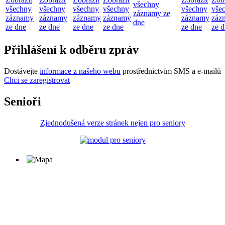
všechny
všechny
všechny
všechny
všechny
všechny
vše
záznamy ze
záznamy
záznamy
záznamy
záznamy
záznamy
záz
dne
ze dne
ze dne
ze dne
ze dne
ze dne
ze 
Přihlášení k odběru zpráv
Dostávejte
informace z našeho webu
prostřednictvím SMS a e-mailů
Chci se zaregistrovat
Senioři
Zjednodušená verze stránek nejen pro seniory