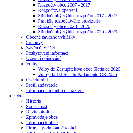
Rozpočty obce 2007 - 2017
Rozpočtová opatření
Střednědobý výhled rozpočtu 2017 - 2025
Pravidla rozpočtového provizoria
Rozpočty obce 2023 - 2026
Střednědobý výhled rozpočtu 2025 - 2029
Obecně závazné vyhlášky
Smlouvy
Závěrečný účet
Poskytování informací
Územní plánování
Volby
Volby do Zastupitelstva obce Slatinice 2026
Volby do 1/3 Senátu Parlamentu ČR 2026
CzechPoint
Profil zadavatele
Informace úředního charakteru
Obec
Historie
Současnost
Blízké okolí
Zpravodaje obce
Informáček obce
Firmy a podnikatelé v obci