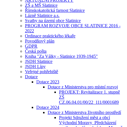
AKTUÁLNÍ PROJEKTY
ZŠ a MŠ Slatinice
Římskokatolická farnost Slatinice
Lázně Slatinice a.s.
Svatby na území obce Slatinice
PROGRAM ROZVOJE OBCE SLATINICE 2016 -
2022
Ordinace praktického lékaře
Povodňový plán
GDPR
Česká pošta
Kniha "Za Války - Slatinice 1939-1945"
JSDH Slatinice
JSDH Lípy
Veřejné pohřebiště
Dotace
Dotace 2023
Dotace z Ministerstva pro místní rozvoj
PROJEKT: Revitalizace 1. stupně
ZŠ
CZ.06.04.01/00/22_111/0001689
Dotace 2024
Dotace z Ministerstva životního prostředí
Projekt Sdružení měst a obcí
Východní Moravy_Předcházení