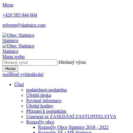
Menu
+420 585 944 604
referent@slatinice.com
Slatinice
Slatinice
Mapa webu
Hledaný výraz
Hledat
rozšířené vyhledávání
Úřad
podatelna⁄e-podatelna
Úřední deska
Povinné informace
Úřední hodiny
Přiznání k poplatkům
Usnesení ze ZASEDÁNÍ ZASTUPITELSTVA
Rozpočty obce
Rozpočty Obce Slatinice 2018 - 2022
Rozpočty ZŠ a MŠ Slatinice