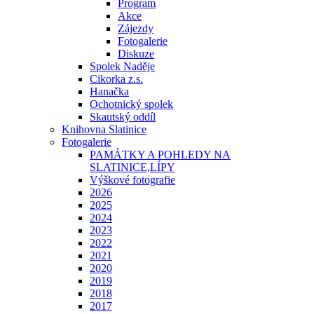
Program
Akce
Zájezdy
Fotogalerie
Diskuze
Spolek Naděje
Cikorka z.s.
Hanačka
Ochotnický spolek
Skautský oddíl
Knihovna Slatinice
Fotogalerie
PAMÁTKY A POHLEDY NA
SLATINICE,LÍPY
Výškové fotografie
2026
2025
2024
2023
2022
2021
2020
2019
2018
2017