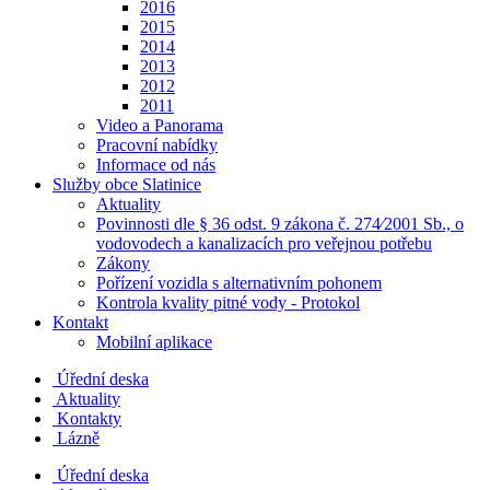
2016
2015
2014
2013
2012
2011
Video a Panorama
Pracovní nabídky
Informace od nás
Služby obce Slatinice
Aktuality
Povinnosti dle § 36 odst. 9 zákona č. 274⁄2001 Sb., o
vodovodech a kanalizacích pro veřejnou potřebu
Zákony
Pořízení vozidla s alternativním pohonem
Kontrola kvality pitné vody - Protokol
Kontakt
Mobilní aplikace
Úřední deska
Aktuality
Kontakty
Lázně
Úřední deska