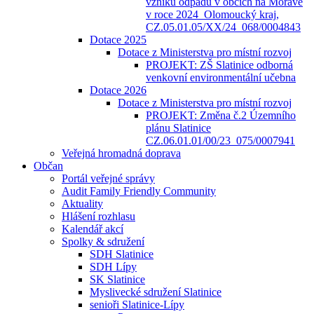
vzniku odpadů v obcích na Moravě
v roce 2024_Olomoucký kraj,
CZ.05.01.05/XX/24_068/0004843
Dotace 2025
Dotace z Ministerstva pro místní rozvoj
PROJEKT: ZŠ Slatinice odborná
venkovní environmentální učebna
Dotace 2026
Dotace z Ministerstva pro místní rozvoj
PROJEKT: Změna č.2 Územního
plánu Slatinice
CZ.06.01.01/00/23_075/0007941
Veřejná hromadná doprava
Občan
Portál veřejné správy
Audit Family Friendly Community
Aktuality
Hlášení rozhlasu
Kalendář akcí
Spolky & sdružení
SDH Slatinice
SDH Lípy
SK Slatinice
Myslivecké sdružení Slatinice
senioři Slatinice-Lípy