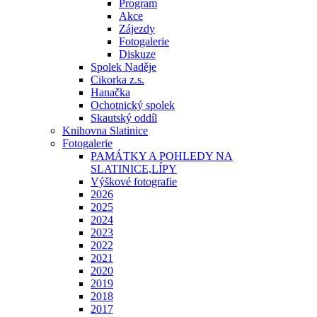
Program
Akce
Zájezdy
Fotogalerie
Diskuze
Spolek Naděje
Cikorka z.s.
Hanačka
Ochotnický spolek
Skautský oddíl
Knihovna Slatinice
Fotogalerie
PAMÁTKY A POHLEDY NA
SLATINICE,LÍPY
Výškové fotografie
2026
2025
2024
2023
2022
2021
2020
2019
2018
2017