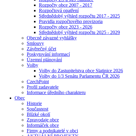
Rozpočty obce 2007 - 2017
Rozpočtová opatření
Střednědobý výhled rozpočtu 2017 - 2025
Pravidla rozpočtového provizoria
Rozpočty obce 2023 - 2026
Střednědobý výhled rozpočtu 2025 - 2029
Obecně závazné vyhlášky
Smlouvy
Závěrečný účet
Poskytování informací
Územní plánování
Volby
Volby do Zastupitelstva obce Slatinice 2026
Volby do 1/3 Senátu Parlamentu ČR 2026
CzechPoint
Profil zadavatele
Informace úředního charakteru
Obec
Historie
Současnost
Blízké okolí
Zpravodaje obce
Informáček obce
Firmy a podnikatelé v obci