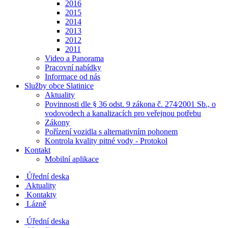
2016
2015
2014
2013
2012
2011
Video a Panorama
Pracovní nabídky
Informace od nás
Služby obce Slatinice
Aktuality
Povinnosti dle § 36 odst. 9 zákona č. 274⁄2001 Sb., o
vodovodech a kanalizacích pro veřejnou potřebu
Zákony
Pořízení vozidla s alternativním pohonem
Kontrola kvality pitné vody - Protokol
Kontakt
Mobilní aplikace
Úřední deska
Aktuality
Kontakty
Lázně
Úřední deska