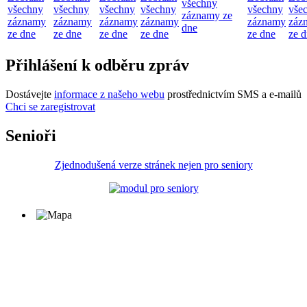
všechny
všechny
všechny
všechny
všechny
všechny
vše
záznamy ze
záznamy
záznamy
záznamy
záznamy
záznamy
záz
dne
ze dne
ze dne
ze dne
ze dne
ze dne
ze 
Přihlášení k odběru zpráv
Dostávejte
informace z našeho webu
prostřednictvím SMS a e-mailů
Chci se zaregistrovat
Senioři
Zjednodušená verze stránek nejen pro seniory