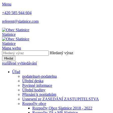
Menu
+420 585 944 604
referent@slatinice.com
Slatinice
Slatinice
Mapa webu
Hledaný výraz
Hledat
rozšířené vyhledávání
Úřad
podatelna⁄e-podatelna
Úřední deska
Povinné informace
Úřední hodiny
Přiznání k poplatkům
Usnesení ze ZASEDÁNÍ ZASTUPITELSTVA
Rozpočty obce
Rozpočty Obce Slatinice 2018 - 2022
Rozpočty ZŠ a MŠ Slatinice