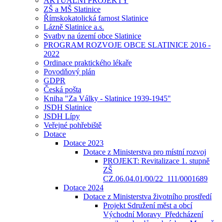
AKTUÁLNÍ PROJEKTY
ZŠ a MŠ Slatinice
Římskokatolická farnost Slatinice
Lázně Slatinice a.s.
Svatby na území obce Slatinice
PROGRAM ROZVOJE OBCE SLATINICE 2016 -
2022
Ordinace praktického lékaře
Povodňový plán
GDPR
Česká pošta
Kniha "Za Války - Slatinice 1939-1945"
JSDH Slatinice
JSDH Lípy
Veřejné pohřebiště
Dotace
Dotace 2023
Dotace z Ministerstva pro místní rozvoj
PROJEKT: Revitalizace 1. stupně
ZŠ
CZ.06.04.01/00/22_111/0001689
Dotace 2024
Dotace z Ministerstva životního prostředí
Projekt Sdružení měst a obcí
Východní Moravy_Předcházení