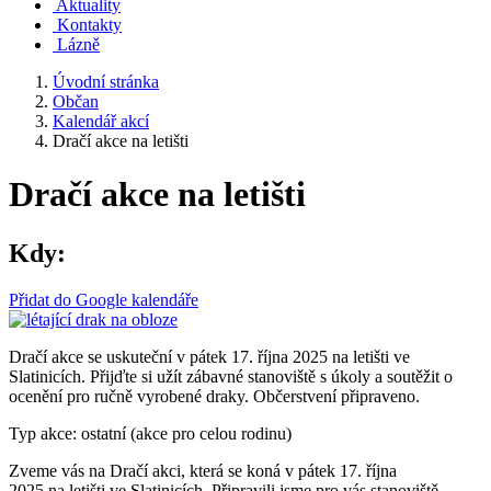
Aktuality
Kontakty
Lázně
Úvodní stránka
Občan
Kalendář akcí
Dračí akce na letišti
Dračí akce na letišti
Kdy:
Přidat do Google kalendáře
Dračí akce se uskuteční v pátek 17. října 2025 na letišti ve
Slatinicích. Přijďte si užít zábavné stanoviště s úkoly a soutěžit o
ocenění pro ručně vyrobené draky. Občerstvení připraveno.
Typ akce: ostatní (akce pro celou rodinu)
Zveme vás na Dračí akci, která se koná v pátek 17. října
2025 na letišti ve Slatinicích. Připravili jsme pro vás stanoviště