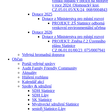
vzniku odpadů v obcích na Moravě
v roce 2024_Olomoucký kraj,
CZ.05.01.05/XX/24_068/0004843
Dotace 2025
Dotace z Ministerstva pro místní rozvoj
PROJEKT: ZŠ Slatinice odborná
venkovní environmentální učebna
Dotace 2026
Dotace z Ministerstva pro místní rozvoj
PROJEKT: Změna č.2 Územního
plánu Slatinice
CZ.06.01.01/00/23_075/0007941
Veřejná hromadná doprava
Občan
Portál veřejné správy
Audit Family Friendly Community
Aktuality
Hlášení rozhlasu
Kalendář akcí
Spolky & sdružení
SDH Slatinice
SDH Lípy
SK Slatinice
Myslivecké sdružení Slatinice
senioři Slatinice-Lípy