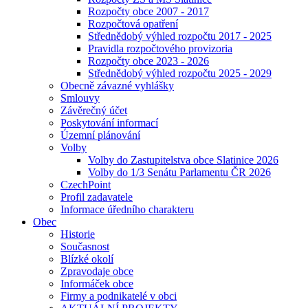
Rozpočty obce 2007 - 2017
Rozpočtová opatření
Střednědobý výhled rozpočtu 2017 - 2025
Pravidla rozpočtového provizoria
Rozpočty obce 2023 - 2026
Střednědobý výhled rozpočtu 2025 - 2029
Obecně závazné vyhlášky
Smlouvy
Závěrečný účet
Poskytování informací
Územní plánování
Volby
Volby do Zastupitelstva obce Slatinice 2026
Volby do 1/3 Senátu Parlamentu ČR 2026
CzechPoint
Profil zadavatele
Informace úředního charakteru
Obec
Historie
Současnost
Blízké okolí
Zpravodaje obce
Informáček obce
Firmy a podnikatelé v obci