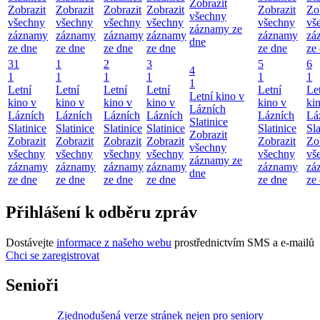
Zobrazit
Zobrazit
Zobrazit
Zobrazit
Zobrazit
Zobrazit
Zo
všechny
všechny
všechny
všechny
všechny
všechny
vš
záznamy ze
záznamy
záznamy
záznamy
záznamy
záznamy
zá
dne
ze dne
ze dne
ze dne
ze dne
ze dne
ze
31
1
2
3
5
6
4
1
1
1
1
1
1
1
Letní
Letní
Letní
Letní
Letní
Le
Letní kino v
kino v
kino v
kino v
kino v
kino v
ki
Lázních
Lázních
Lázních
Lázních
Lázních
Lázních
Lá
Slatinice
Slatinice
Slatinice
Slatinice
Slatinice
Slatinice
Sla
Zobrazit
Zobrazit
Zobrazit
Zobrazit
Zobrazit
Zobrazit
Zo
všechny
všechny
všechny
všechny
všechny
všechny
vš
záznamy ze
záznamy
záznamy
záznamy
záznamy
záznamy
zá
dne
ze dne
ze dne
ze dne
ze dne
ze dne
ze
Přihlášení k odběru zpráv
Dostávejte
informace z našeho webu
prostřednictvím SMS a e-mailů
Chci se zaregistrovat
Senioři
Zjednodušená verze stránek nejen pro seniory