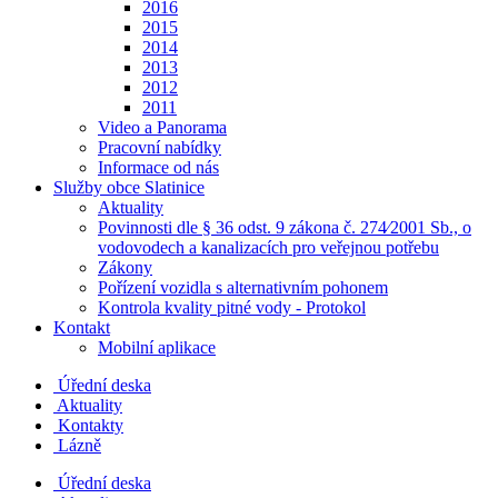
2016
2015
2014
2013
2012
2011
Video a Panorama
Pracovní nabídky
Informace od nás
Služby obce Slatinice
Aktuality
Povinnosti dle § 36 odst. 9 zákona č. 274⁄2001 Sb., o
vodovodech a kanalizacích pro veřejnou potřebu
Zákony
Pořízení vozidla s alternativním pohonem
Kontrola kvality pitné vody - Protokol
Kontakt
Mobilní aplikace
Úřední deska
Aktuality
Kontakty
Lázně
Úřední deska