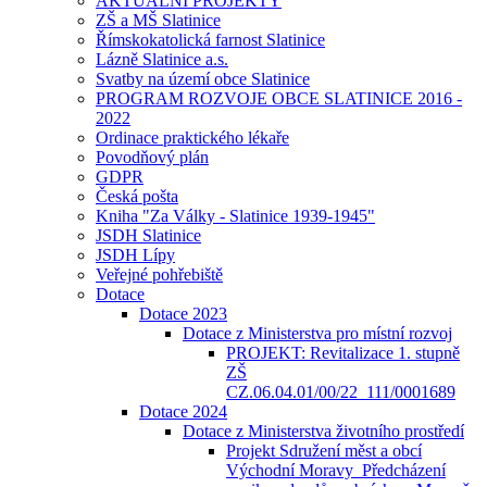
AKTUÁLNÍ PROJEKTY
ZŠ a MŠ Slatinice
Římskokatolická farnost Slatinice
Lázně Slatinice a.s.
Svatby na území obce Slatinice
PROGRAM ROZVOJE OBCE SLATINICE 2016 -
2022
Ordinace praktického lékaře
Povodňový plán
GDPR
Česká pošta
Kniha "Za Války - Slatinice 1939-1945"
JSDH Slatinice
JSDH Lípy
Veřejné pohřebiště
Dotace
Dotace 2023
Dotace z Ministerstva pro místní rozvoj
PROJEKT: Revitalizace 1. stupně
ZŠ
CZ.06.04.01/00/22_111/0001689
Dotace 2024
Dotace z Ministerstva životního prostředí
Projekt Sdružení měst a obcí
Východní Moravy_Předcházení