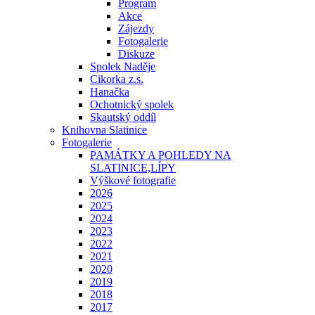
Program
Akce
Zájezdy
Fotogalerie
Diskuze
Spolek Naděje
Cikorka z.s.
Hanačka
Ochotnický spolek
Skautský oddíl
Knihovna Slatinice
Fotogalerie
PAMÁTKY A POHLEDY NA
SLATINICE,LÍPY
Výškové fotografie
2026
2025
2024
2023
2022
2021
2020
2019
2018
2017