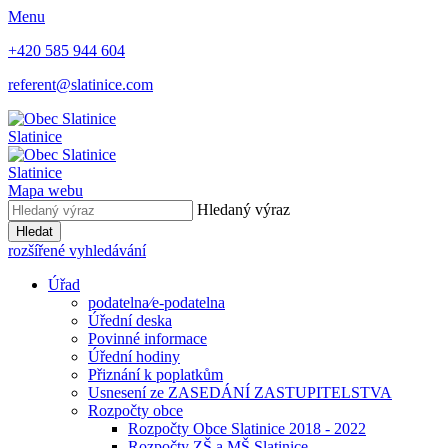
Menu
+420 585 944 604
referent@slatinice.com
Slatinice
Slatinice
Mapa webu
Hledaný výraz
Hledat
rozšířené vyhledávání
Úřad
podatelna⁄e-podatelna
Úřední deska
Povinné informace
Úřední hodiny
Přiznání k poplatkům
Usnesení ze ZASEDÁNÍ ZASTUPITELSTVA
Rozpočty obce
Rozpočty Obce Slatinice 2018 - 2022
Rozpočty ZŠ a MŠ Slatinice