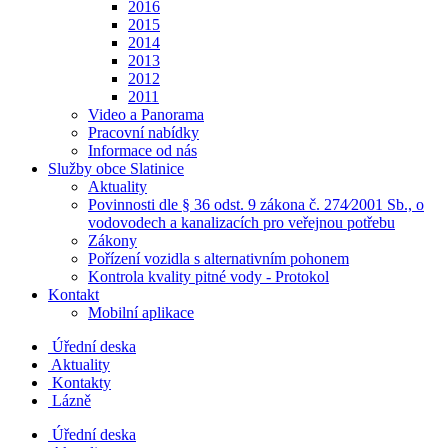
2016
2015
2014
2013
2012
2011
Video a Panorama
Pracovní nabídky
Informace od nás
Služby obce Slatinice
Aktuality
Povinnosti dle § 36 odst. 9 zákona č. 274⁄2001 Sb., o
vodovodech a kanalizacích pro veřejnou potřebu
Zákony
Pořízení vozidla s alternativním pohonem
Kontrola kvality pitné vody - Protokol
Kontakt
Mobilní aplikace
Úřední deska
Aktuality
Kontakty
Lázně
Úřední deska