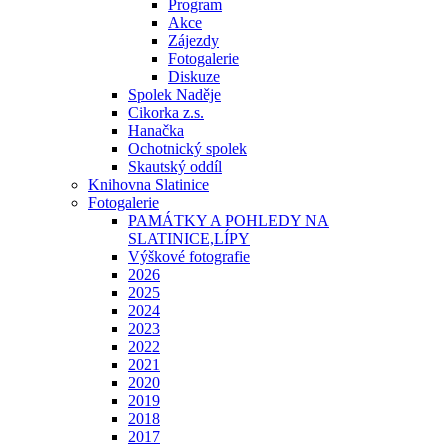
Program
Akce
Zájezdy
Fotogalerie
Diskuze
Spolek Naděje
Cikorka z.s.
Hanačka
Ochotnický spolek
Skautský oddíl
Knihovna Slatinice
Fotogalerie
PAMÁTKY A POHLEDY NA
SLATINICE,LÍPY
Výškové fotografie
2026
2025
2024
2023
2022
2021
2020
2019
2018
2017