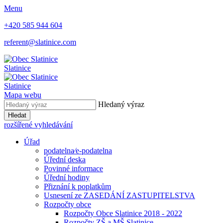
Menu
+420 585 944 604
referent@slatinice.com
Slatinice
Slatinice
Mapa webu
Hledaný výraz
Hledat
rozšířené vyhledávání
Úřad
podatelna⁄e-podatelna
Úřední deska
Povinné informace
Úřední hodiny
Přiznání k poplatkům
Usnesení ze ZASEDÁNÍ ZASTUPITELSTVA
Rozpočty obce
Rozpočty Obce Slatinice 2018 - 2022
Rozpočty ZŠ a MŠ Slatinice