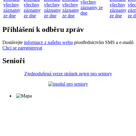
všechny
všechny
všechny
všechny
všechny
všechny
vše
záznamy ze
záznamy
záznamy
záznamy
záznamy
záznamy
záz
dne
ze dne
ze dne
ze dne
ze dne
ze dne
ze 
Přihlášení k odběru zpráv
Dostávejte
informace z našeho webu
prostřednictvím SMS a e-mailů
Chci se zaregistrovat
Senioři
Zjednodušená verze stránek nejen pro seniory