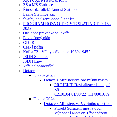
AKTUÁLNÍ PROJEKTY
ZŠ a MŠ Slatinice
Římskokatolická farnost Slatinice
Lázně Slatinice a.s.
Svatby na území obce Slatinice
PROGRAM ROZVOJE OBCE SLATINICE 2016 -
2022
Ordinace praktického lékaře
Povodňový plán
GDPR
Česká pošta
Kniha "Za Války - Slatinice 1939-1945"
JSDH Slatinice
JSDH Lípy
Veřejné pohřebiště
Dotace
Dotace 2023
Dotace z Ministerstva pro místní rozvoj
PROJEKT: Revitalizace 1. stupně
ZŠ
CZ.06.04.01/00/22_111/0001689
Dotace 2024
Dotace z Ministerstva životního prostředí
Projekt Sdružení měst a obcí
Východní Moravy_Předcházení