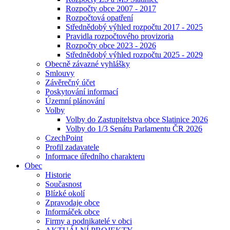
Rozpočty obce 2007 - 2017
Rozpočtová opatření
Střednědobý výhled rozpočtu 2017 - 2025
Pravidla rozpočtového provizoria
Rozpočty obce 2023 - 2026
Střednědobý výhled rozpočtu 2025 - 2029
Obecně závazné vyhlášky
Smlouvy
Závěrečný účet
Poskytování informací
Územní plánování
Volby
Volby do Zastupitelstva obce Slatinice 2026
Volby do 1/3 Senátu Parlamentu ČR 2026
CzechPoint
Profil zadavatele
Informace úředního charakteru
Obec
Historie
Současnost
Blízké okolí
Zpravodaje obce
Informáček obce
Firmy a podnikatelé v obci