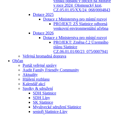
vzniku odpadů v obcích na Moravě
v roce 2024_Olomoucký kraj,
CZ.05.01.05/XX/24_068/0004843
Dotace 2025
Dotace z Ministerstva pro místní rozvoj
PROJEKT: ZŠ Slatinice odborná
venkovní environmentální učebna
Dotace 2026
Dotace z Ministerstva pro místní rozvoj
PROJEKT: Změna č.2 Územního
plánu Slatinice
CZ.06.01.01/00/23_075/0007941
Veřejná hromadná doprava
Občan
Portál veřejné správy
Audit Family Friendly Community
Aktuality
Hlášení rozhlasu
Kalendář akcí
Spolky & sdružení
SDH Slatinice
SDH Lípy
SK Slatinice
Myslivecké sdružení Slatinice
senioři Slatinice-Lípy