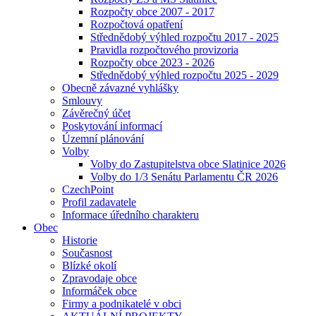
Rozpočty obce 2007 - 2017
Rozpočtová opatření
Střednědobý výhled rozpočtu 2017 - 2025
Pravidla rozpočtového provizoria
Rozpočty obce 2023 - 2026
Střednědobý výhled rozpočtu 2025 - 2029
Obecně závazné vyhlášky
Smlouvy
Závěrečný účet
Poskytování informací
Územní plánování
Volby
Volby do Zastupitelstva obce Slatinice 2026
Volby do 1/3 Senátu Parlamentu ČR 2026
CzechPoint
Profil zadavatele
Informace úředního charakteru
Obec
Historie
Současnost
Blízké okolí
Zpravodaje obce
Informáček obce
Firmy a podnikatelé v obci