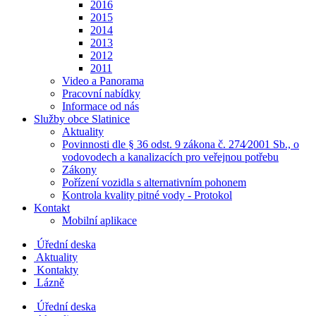
2016
2015
2014
2013
2012
2011
Video a Panorama
Pracovní nabídky
Informace od nás
Služby obce Slatinice
Aktuality
Povinnosti dle § 36 odst. 9 zákona č. 274⁄2001 Sb., o
vodovodech a kanalizacích pro veřejnou potřebu
Zákony
Pořízení vozidla s alternativním pohonem
Kontrola kvality pitné vody - Protokol
Kontakt
Mobilní aplikace
Úřední deska
Aktuality
Kontakty
Lázně
Úřední deska