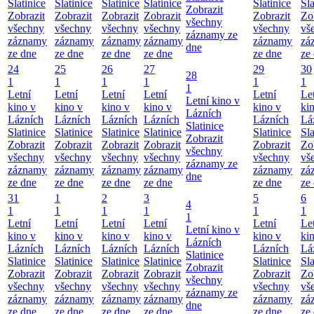
Slatinice
Slatinice
Slatinice
Slatinice
Slatinice
Sla
Zobrazit
Zobrazit
Zobrazit
Zobrazit
Zobrazit
Zobrazit
Zo
všechny
všechny
všechny
všechny
všechny
všechny
vš
záznamy ze
záznamy
záznamy
záznamy
záznamy
záznamy
zá
dne
ze dne
ze dne
ze dne
ze dne
ze dne
ze
24
25
26
27
29
30
28
1
1
1
1
1
1
1
Letní
Letní
Letní
Letní
Letní
Le
Letní kino v
kino v
kino v
kino v
kino v
kino v
ki
Lázních
Lázních
Lázních
Lázních
Lázních
Lázních
Lá
Slatinice
Slatinice
Slatinice
Slatinice
Slatinice
Slatinice
Sla
Zobrazit
Zobrazit
Zobrazit
Zobrazit
Zobrazit
Zobrazit
Zo
všechny
všechny
všechny
všechny
všechny
všechny
vš
záznamy ze
záznamy
záznamy
záznamy
záznamy
záznamy
zá
dne
ze dne
ze dne
ze dne
ze dne
ze dne
ze
31
1
2
3
5
6
4
1
1
1
1
1
1
1
Letní
Letní
Letní
Letní
Letní
Le
Letní kino v
kino v
kino v
kino v
kino v
kino v
ki
Lázních
Lázních
Lázních
Lázních
Lázních
Lázních
Lá
Slatinice
Slatinice
Slatinice
Slatinice
Slatinice
Slatinice
Sla
Zobrazit
Zobrazit
Zobrazit
Zobrazit
Zobrazit
Zobrazit
Zo
všechny
všechny
všechny
všechny
všechny
všechny
vš
záznamy ze
záznamy
záznamy
záznamy
záznamy
záznamy
zá
dne
ze dne
ze dne
ze dne
ze dne
ze dne
ze