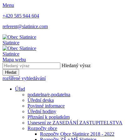
Menu
+420 585 944 604
referent@slatinice.com
Slatinice
Slatinice
Mapa webu
Hledaný výraz
Hledat
rozšířené vyhledávání
Úřad
podatelna⁄e-podatelna
Úřední deska
Povinné informace
Úřední hodiny
Přiznání k poplatkům
Usnesení ze ZASEDÁNÍ ZASTUPITELSTVA
Rozpočty obce
Rozpočty Obce Slatinice 2018 - 2022
Rozpočty ZŠ a MŠ Slatinice