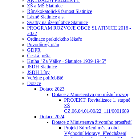
AKTUÁLNÍ PROJEKTY
ZŠ a MŠ Slatinice
Římskokatolická farnost Slatinice
Lázně Slatinice a.s.
Svatby na území obce Slatinice
PROGRAM ROZVOJE OBCE SLATINICE 2016 -
2022
Ordinace praktického lékaře
Povodňový plán
GDPR
Česká pošta
Kniha "Za Války - Slatinice 1939-1945"
JSDH Slatinice
JSDH Lípy
Veřejné pohřebiště
Dotace
Dotace 2023
Dotace z Ministerstva pro místní rozvoj
PROJEKT: Revitalizace 1. stupně
ZŠ
CZ.06.04.01/00/22_111/0001689
Dotace 2024
Dotace z Ministerstva životního prostředí
Projekt Sdružení měst a obcí
Východní Moravy_Předcházení