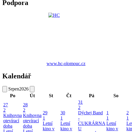
Podpora
www.hc-olomouc.cz
Kalendář
Srpen
2026
Po
Út
St
Čt
Pá
So
31
27
28
2
2
2
29
30
Dýchej Band
1
2
Knihovna
Knihovna
1
1
-
1
1
otevírací
otevírací
Letní
Letní
CUKRÁRNA
Letní
Le
doba
doba
kino v
kino v
U
kino v
ki
Letní
Letní