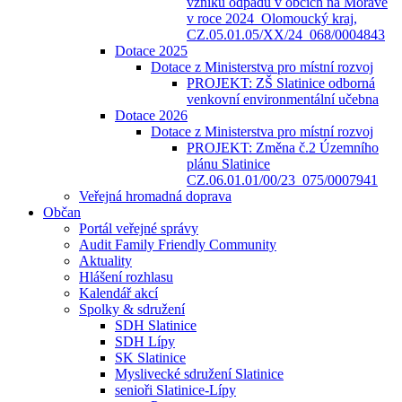
vzniku odpadů v obcích na Moravě
v roce 2024_Olomoucký kraj,
CZ.05.01.05/XX/24_068/0004843
Dotace 2025
Dotace z Ministerstva pro místní rozvoj
PROJEKT: ZŠ Slatinice odborná
venkovní environmentální učebna
Dotace 2026
Dotace z Ministerstva pro místní rozvoj
PROJEKT: Změna č.2 Územního
plánu Slatinice
CZ.06.01.01/00/23_075/0007941
Veřejná hromadná doprava
Občan
Portál veřejné správy
Audit Family Friendly Community
Aktuality
Hlášení rozhlasu
Kalendář akcí
Spolky & sdružení
SDH Slatinice
SDH Lípy
SK Slatinice
Myslivecké sdružení Slatinice
senioři Slatinice-Lípy