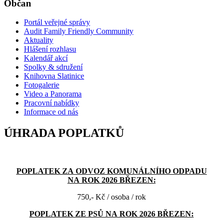
Občan
Portál veřejné správy
Audit Family Friendly Community
Aktuality
Hlášení rozhlasu
Kalendář akcí
Spolky & sdružení
Knihovna Slatinice
Fotogalerie
Video a Panorama
Pracovní nabídky
Informace od nás
ÚHRADA POPLATKŮ
POPLATEK ZA ODVOZ KOMUNÁLNÍHO ODPADU
NA ROK 2026 BŘEZEN:
750,- Kč / osoba / rok
POPLATEK ZE PSŮ NA ROK 2026 BŘEZEN: