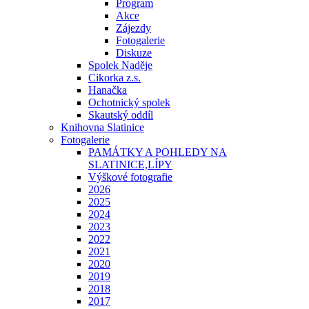
Program
Akce
Zájezdy
Fotogalerie
Diskuze
Spolek Naděje
Cikorka z.s.
Hanačka
Ochotnický spolek
Skautský oddíl
Knihovna Slatinice
Fotogalerie
PAMÁTKY A POHLEDY NA
SLATINICE,LÍPY
Výškové fotografie
2026
2025
2024
2023
2022
2021
2020
2019
2018
2017