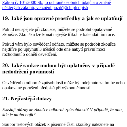
Zákon č. 101/2000 Sb., o ochraně osobních údajů a o změně
některých zákonů, ve znění pozdějších předpisů
19. Jaké jsou opravné prostředky a jak se uplatňují
Pokud neuspějete při zkoušce, můžete se podrobit opakované
zkoušce. Zkoušku lze konat nejvýše třikrát v kalendářním roce.
Pokud vám bylo osvědčení odňato, můžete se podrobit zkoušce
nejdříve po uplynutí 3 měsíců ode dne nabytí právní moci
rozhodnutí o odnětí osvědčení.
20. Jaké sankce mohou být uplatněny v případě
nedodržení povinností
Osvědčení o odborné způsobilosti může být odejmuto za hrubé nebo
opakované porušení předpisů při výkonu činností.
21. Nejčastější dotazy
Existují otázky ke zkoušce odborné způsobilosti? V případě, že ano,
kde je mohu najít?
Soubor testových otázek k písemné části zkoušky naleznete na