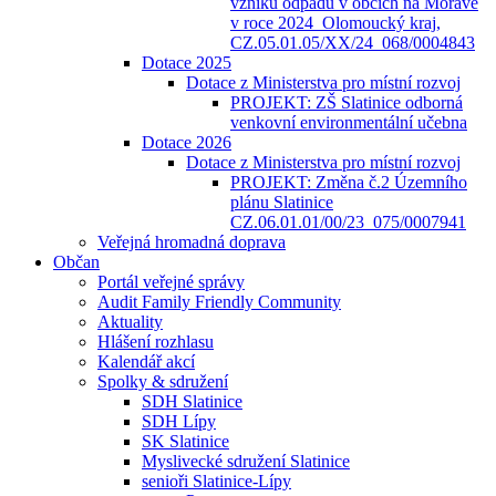
vzniku odpadů v obcích na Moravě
v roce 2024_Olomoucký kraj,
CZ.05.01.05/XX/24_068/0004843
Dotace 2025
Dotace z Ministerstva pro místní rozvoj
PROJEKT: ZŠ Slatinice odborná
venkovní environmentální učebna
Dotace 2026
Dotace z Ministerstva pro místní rozvoj
PROJEKT: Změna č.2 Územního
plánu Slatinice
CZ.06.01.01/00/23_075/0007941
Veřejná hromadná doprava
Občan
Portál veřejné správy
Audit Family Friendly Community
Aktuality
Hlášení rozhlasu
Kalendář akcí
Spolky & sdružení
SDH Slatinice
SDH Lípy
SK Slatinice
Myslivecké sdružení Slatinice
senioři Slatinice-Lípy