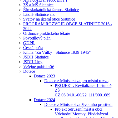
AKTUÁLNÍ PROJEKTY
ZŠ a MŠ Slatinice
Římskokatolická farnost Slatinice
Lázně Slatinice a.s.
Svatby na území obce Slatinice
PROGRAM ROZVOJE OBCE SLATINICE 2016 -
2022
Ordinace praktického lékaře
Povodňový plán
GDPR
Česká pošta
Kniha "Za Války - Slatinice 1939-1945"
JSDH Slatinice
JSDH Lípy
Veřejné pohřebiště
Dotace
Dotace 2023
Dotace z Ministerstva pro místní rozvoj
PROJEKT: Revitalizace 1. stupně
ZŠ
CZ.06.04.01/00/22_111/0001689
Dotace 2024
Dotace z Ministerstva životního prostředí
Projekt Sdružení měst a obcí
Východní Moravy_Předcházení