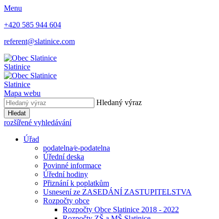
Menu
+420 585 944 604
referent@slatinice.com
Slatinice
Slatinice
Mapa webu
Hledaný výraz
Hledat
rozšířené vyhledávání
Úřad
podatelna⁄e-podatelna
Úřední deska
Povinné informace
Úřední hodiny
Přiznání k poplatkům
Usnesení ze ZASEDÁNÍ ZASTUPITELSTVA
Rozpočty obce
Rozpočty Obce Slatinice 2018 - 2022
Rozpočty ZŠ a MŠ Slatinice