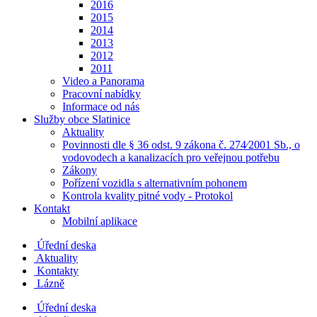
2016
2015
2014
2013
2012
2011
Video a Panorama
Pracovní nabídky
Informace od nás
Služby obce Slatinice
Aktuality
Povinnosti dle § 36 odst. 9 zákona č. 274⁄2001 Sb., o
vodovodech a kanalizacích pro veřejnou potřebu
Zákony
Pořízení vozidla s alternativním pohonem
Kontrola kvality pitné vody - Protokol
Kontakt
Mobilní aplikace
Úřední deska
Aktuality
Kontakty
Lázně
Úřední deska