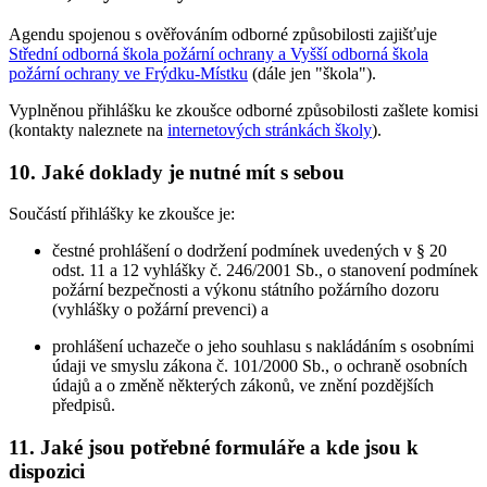
Agendu spojenou s ověřováním odborné způsobilosti zajišťuje
Střední odborná škola požární ochrany a Vyšší odborná škola
požární ochrany ve Frýdku-Místku
(dále jen "škola").
Vyplněnou přihlášku ke zkoušce odborné způsobilosti zašlete komisi
(kontakty naleznete na
internetových stránkách školy
).
10. Jaké doklady je nutné mít s sebou
Součástí přihlášky ke zkoušce je:
čestné prohlášení o dodržení podmínek uvedených v § 20
odst. 11 a 12 vyhlášky č. 246/2001 Sb., o stanovení podmínek
požární bezpečnosti a výkonu státního požárního dozoru
(vyhlášky o požární prevenci) a
prohlášení uchazeče o jeho souhlasu s nakládáním s osobními
údaji ve smyslu zákona č. 101/2000 Sb., o ochraně osobních
údajů a o změně některých zákonů, ve znění pozdějších
předpisů.
11. Jaké jsou potřebné formuláře a kde jsou k
dispozici