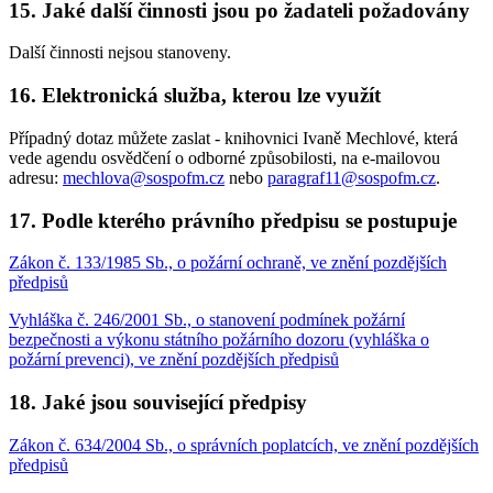
15. Jaké další činnosti jsou po žadateli požadovány
Další činnosti nejsou stanoveny.
16. Elektronická služba, kterou lze využít
Případný dotaz můžete zaslat - knihovnici Ivaně Mechlové, která
vede agendu osvědčení o odborné způsobilosti, na e-mailovou
adresu:
mechlova@sospofm.cz
nebo
paragraf11@sospofm.cz
.
17. Podle kterého právního předpisu se postupuje
Zákon č. 133/1985 Sb., o požární ochraně, ve znění pozdějších
předpisů
Vyhláška č. 246/2001 Sb., o stanovení podmínek požární
bezpečnosti a výkonu státního požárního dozoru (vyhláška o
požární prevenci), ve znění pozdějších předpisů
18. Jaké jsou související předpisy
Zákon č. 634/2004 Sb., o správních poplatcích, ve znění pozdějších
předpisů