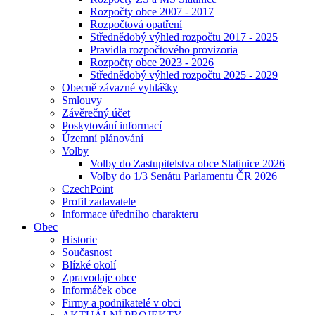
Rozpočty obce 2007 - 2017
Rozpočtová opatření
Střednědobý výhled rozpočtu 2017 - 2025
Pravidla rozpočtového provizoria
Rozpočty obce 2023 - 2026
Střednědobý výhled rozpočtu 2025 - 2029
Obecně závazné vyhlášky
Smlouvy
Závěrečný účet
Poskytování informací
Územní plánování
Volby
Volby do Zastupitelstva obce Slatinice 2026
Volby do 1/3 Senátu Parlamentu ČR 2026
CzechPoint
Profil zadavatele
Informace úředního charakteru
Obec
Historie
Současnost
Blízké okolí
Zpravodaje obce
Informáček obce
Firmy a podnikatelé v obci