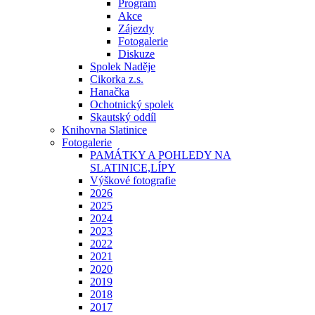
Program
Akce
Zájezdy
Fotogalerie
Diskuze
Spolek Naděje
Cikorka z.s.
Hanačka
Ochotnický spolek
Skautský oddíl
Knihovna Slatinice
Fotogalerie
PAMÁTKY A POHLEDY NA
SLATINICE,LÍPY
Výškové fotografie
2026
2025
2024
2023
2022
2021
2020
2019
2018
2017