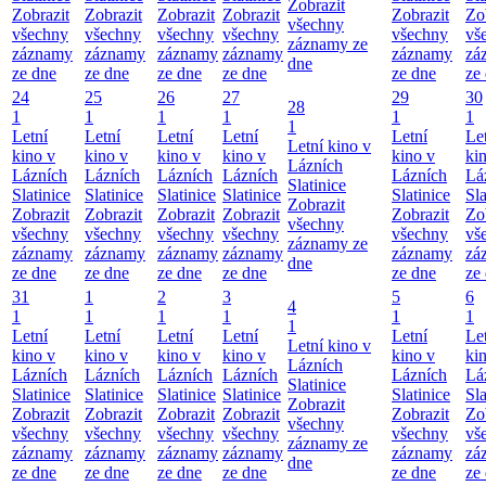
Zobrazit
Zobrazit
Zobrazit
Zobrazit
Zobrazit
Zobrazit
Zo
všechny
všechny
všechny
všechny
všechny
všechny
vš
záznamy ze
záznamy
záznamy
záznamy
záznamy
záznamy
zá
dne
ze dne
ze dne
ze dne
ze dne
ze dne
ze
24
25
26
27
29
30
28
1
1
1
1
1
1
1
Letní
Letní
Letní
Letní
Letní
Le
Letní kino v
kino v
kino v
kino v
kino v
kino v
ki
Lázních
Lázních
Lázních
Lázních
Lázních
Lázních
Lá
Slatinice
Slatinice
Slatinice
Slatinice
Slatinice
Slatinice
Sla
Zobrazit
Zobrazit
Zobrazit
Zobrazit
Zobrazit
Zobrazit
Zo
všechny
všechny
všechny
všechny
všechny
všechny
vš
záznamy ze
záznamy
záznamy
záznamy
záznamy
záznamy
zá
dne
ze dne
ze dne
ze dne
ze dne
ze dne
ze
31
1
2
3
5
6
4
1
1
1
1
1
1
1
Letní
Letní
Letní
Letní
Letní
Le
Letní kino v
kino v
kino v
kino v
kino v
kino v
ki
Lázních
Lázních
Lázních
Lázních
Lázních
Lázních
Lá
Slatinice
Slatinice
Slatinice
Slatinice
Slatinice
Slatinice
Sla
Zobrazit
Zobrazit
Zobrazit
Zobrazit
Zobrazit
Zobrazit
Zo
všechny
všechny
všechny
všechny
všechny
všechny
vš
záznamy ze
záznamy
záznamy
záznamy
záznamy
záznamy
zá
dne
ze dne
ze dne
ze dne
ze dne
ze dne
ze