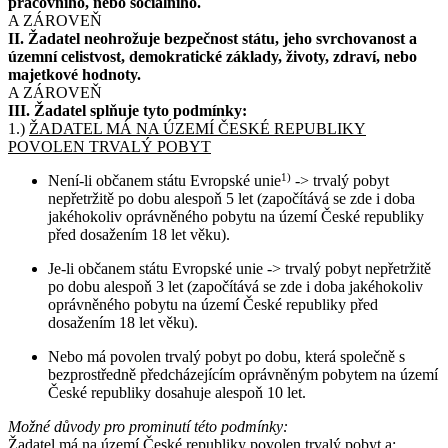
pracovního, nebo sociálního.
A ZÁROVEŇ
II. Žadatel neohrožuje bezpečnost státu, jeho svrchovanost a
územní celistvost, demokratické základy, životy, zdraví, nebo
majetkové hodnoty.
A ZÁROVEŇ
III. Žadatel splňuje tyto podmínky:
1.)
ŽADATEL MÁ NA ÚZEMÍ ČESKÉ REPUBLIKY
POVOLEN TRVALÝ POBYT
Není-li občanem státu Evropské unie
1)
-> trvalý pobyt
nepřetržitě po dobu alespoň 5 let (započítává se zde i doba
jakéhokoliv oprávněného pobytu na území České republiky
před dosažením 18 let věku).
Je-li občanem státu Evropské unie -> trvalý pobyt nepřetržitě
po dobu alespoň 3 let (započítává se zde i doba jakéhokoliv
oprávněného pobytu na území České republiky před
dosažením 18 let věku).
Nebo má povolen trvalý pobyt po dobu, která společně s
bezprostředně předcházejícím oprávněným pobytem na území
České republiky dosahuje alespoň 10 let.
Možné důvody pro prominutí této podmínky:
Žadatel má na území České republiky povolen trvalý pobyt a: