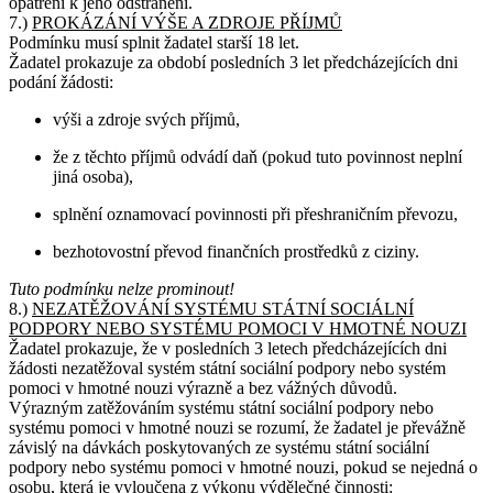
opatření k jeho odstranění.
7.)
PROKÁZÁNÍ VÝŠE A ZDROJE PŘÍJMŮ
Podmínku musí splnit žadatel starší 18 let.
Žadatel prokazuje za období posledních 3 let předcházejících dni
podání žádosti:
výši a zdroje svých příjmů,
že z těchto příjmů odvádí daň (pokud tuto povinnost neplní
jiná osoba),
splnění oznamovací povinnosti při přeshraničním převozu,
bezhotovostní převod finančních prostředků z ciziny.
Tuto podmínku nelze prominout!
8.)
NEZATĚŽOVÁNÍ SYSTÉMU STÁTNÍ SOCIÁLNÍ
PODPORY NEBO SYSTÉMU POMOCI V HMOTNÉ NOUZI
Žadatel prokazuje, že v posledních 3 letech předcházejících dni
žádosti nezatěžoval systém státní sociální podpory nebo systém
pomoci v hmotné nouzi výrazně a bez vážných důvodů.
Výrazným zatěžováním systému státní sociální podpory nebo
systému pomoci v hmotné nouzi se rozumí, že žadatel je převážně
závislý na dávkách poskytovaných ze systému státní sociální
podpory nebo systému pomoci v hmotné nouzi, pokud se nejedná o
osobu, která je vyloučena z výkonu výdělečné činnosti: