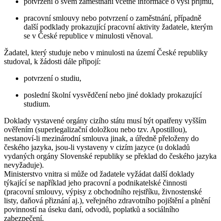
potvrzení o svém zaměstnání včetně informace o výši příjmu,
pracovní smlouvy nebo potvrzení o zaměstnání, případně
další podklady prokazující pracovní aktivity žadatele, kterým
se v České republice v minulosti věnoval.
Žadatel, který studuje nebo v minulosti na území České republiky
studoval, k žádosti dále připojí:
potvrzení o studiu,
poslední školní vysvědčení nebo jiné doklady prokazující
studium.
Doklady vystavené orgány cizího státu musí být opatřeny vyšším
ověřením (superlegalizační doložkou nebo tzv. Apostillou),
nestanoví-li mezinárodní smlouva jinak, a úředně přeloženy do
českého jazyka, jsou-li vystaveny v cizím jazyce (u dokladů
vydaných orgány Slovenské republiky se překlad do českého jazyka
nevyžaduje).
Ministerstvo vnitra si může od žadatele vyžádat další doklady
týkající se například jeho pracovní a podnikatelské činnosti
(pracovní smlouvy, výpisy z obchodního rejstříku, živnostenské
listy, daňová přiznání aj.), veřejného zdravotního pojištění a plnění
povinností na úseku daní, odvodů, poplatků a sociálního
zabezpečení.