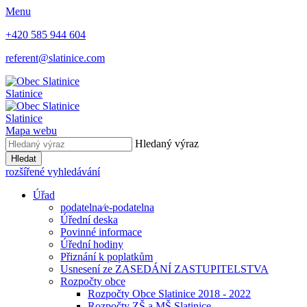
Menu
+420 585 944 604
referent@slatinice.com
Slatinice
Slatinice
Mapa webu
Hledaný výraz
Hledat
rozšířené vyhledávání
Úřad
podatelna⁄e-podatelna
Úřední deska
Povinné informace
Úřední hodiny
Přiznání k poplatkům
Usnesení ze ZASEDÁNÍ ZASTUPITELSTVA
Rozpočty obce
Rozpočty Obce Slatinice 2018 - 2022
Rozpočty ZŠ a MŠ Slatinice