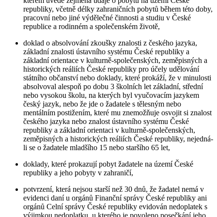
kterém uvede zejména údaje o pobytu na území České
republiky, včetně délky zahraničních pobytů během této doby,
pracovní nebo jiné výdělečné činnosti a studiu v České
republice a rodinném a společenském životě,
doklad o absolvování zkoušky znalosti z českého jazyka,
základní znalosti ústavního systému České republiky a
základní orientace v kulturně-společenských, zeměpisných a
historických reáliích České republiky pro účely udělování
státního občanství nebo doklady, které prokáží, že v minulosti
absolvoval alespoň po dobu 3 školních let základní, střední
nebo vysokou školu, na kterých byl vyučovacím jazykem
český jazyk, nebo že jde o žadatele s tělesným nebo
mentálním postižením, které mu znemožňuje osvojit si znalost
českého jazyka nebo znalost ústavního systému České
republiky a základní orientaci v kulturně-společenských,
zeměpisných a historických reáliích České republiky, nejedná-
li se o žadatele mladšího 15 nebo staršího 65 let,
doklady, které prokazují pobyt žadatele na území České
republiky a jeho pobyty v zahraničí,
potvrzení, která nejsou starší než 30 dnů, že žadatel nemá v
evidenci daní u orgánů Finanční správy České republiky ani
orgánů Celní správy České republiky evidován nedoplatek s
výjimkou nedoplatku, u kterého je povoleno posečkání jeho