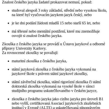
Znalost českého jazyka žadatel prokazovat nemusí, pokud:
studoval alespoň 3 roky základní, střední nebo vysokou školu,
na které byl vyučovacím jazykem jazyk český, nebo
je ke dni podání žádosti mladší 15 nebo starší 65 let, nebo
má tělesné nebo mentální postižení, které mu znemožňuje
osvojit si znalost českého jazyka.
Zkouška z českého jazyka se provádí u Ústavu jazykové a odborné
přípravy Univerzity Karlovy.
Za rovnocenné zkoušky se považují:
maturitní zkouška z českého jazyka,
státní jazyková zkouška z českého jazyka vykonaná na
jazykové škole s právem státní jazykové zkoušky,
státní závěrečná zkouška, státní rigorózní zkouška či státní
doktorská zkouška vykonaná na vysoké škole v rámci
studijního programu uskutečňovaného v českém jazyce,
zkouška z českého jazyka jako cizího jazyka pro úroveň B1
nebo vyšší, certifikovaná Asociací jazykových zkušebních
institucí v Evropě (ALTE) a uskutečňovaná plnoprávným