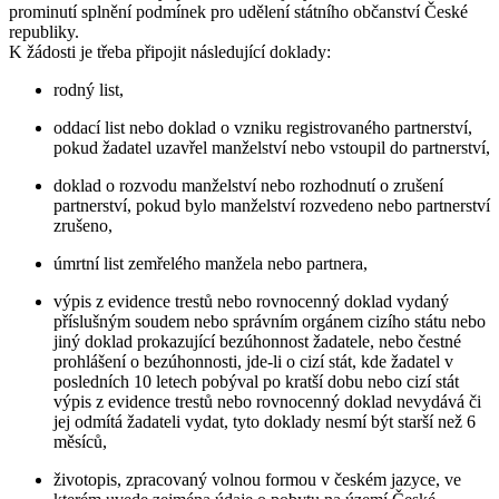
prominutí splnění podmínek pro udělení státního občanství České
republiky.
K žádosti je třeba připojit následující doklady:
rodný list,
oddací list nebo doklad o vzniku registrovaného partnerství,
pokud žadatel uzavřel manželství nebo vstoupil do partnerství,
doklad o rozvodu manželství nebo rozhodnutí o zrušení
partnerství, pokud bylo manželství rozvedeno nebo partnerství
zrušeno,
úmrtní list zemřelého manžela nebo partnera,
výpis z evidence trestů nebo rovnocenný doklad vydaný
příslušným soudem nebo správním orgánem cizího státu nebo
jiný doklad prokazující bezúhonnost žadatele, nebo čestné
prohlášení o bezúhonnosti, jde-li o cizí stát, kde žadatel v
posledních 10 letech pobýval po kratší dobu nebo cizí stát
výpis z evidence trestů nebo rovnocenný doklad nevydává či
jej odmítá žadateli vydat, tyto doklady nesmí být starší než 6
měsíců,
životopis, zpracovaný volnou formou v českém jazyce, ve