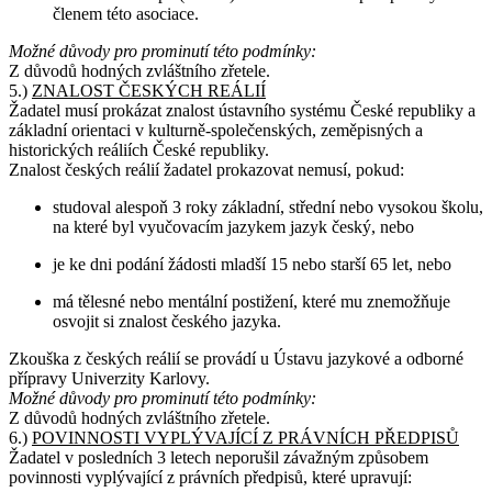
členem této asociace.
Možné důvody pro prominutí této podmínky:
Z důvodů hodných zvláštního zřetele.
5.)
ZNALOST ČESKÝCH REÁLIÍ
Žadatel musí prokázat znalost ústavního systému České republiky a
základní orientaci v kulturně-společenských, zeměpisných a
historických reáliích České republiky.
Znalost českých reálií žadatel prokazovat nemusí, pokud:
studoval alespoň 3 roky základní, střední nebo vysokou školu,
na které byl vyučovacím jazykem jazyk český, nebo
je ke dni podání žádosti mladší 15 nebo starší 65 let, nebo
má tělesné nebo mentální postižení, které mu znemožňuje
osvojit si znalost českého jazyka.
Zkouška z českých reálií se provádí u Ústavu jazykové a odborné
přípravy Univerzity Karlovy.
Možné důvody pro prominutí této podmínky:
Z důvodů hodných zvláštního zřetele.
6.)
POVINNOSTI VYPLÝVAJÍCÍ Z PRÁVNÍCH PŘEDPISŮ
Žadatel v posledních 3 letech neporušil závažným způsobem
povinnosti vyplývající z právních předpisů, které upravují: