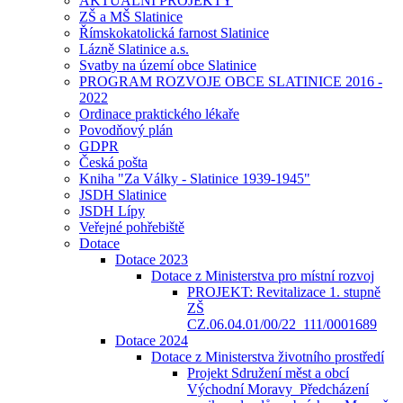
AKTUÁLNÍ PROJEKTY
ZŠ a MŠ Slatinice
Římskokatolická farnost Slatinice
Lázně Slatinice a.s.
Svatby na území obce Slatinice
PROGRAM ROZVOJE OBCE SLATINICE 2016 -
2022
Ordinace praktického lékaře
Povodňový plán
GDPR
Česká pošta
Kniha "Za Války - Slatinice 1939-1945"
JSDH Slatinice
JSDH Lípy
Veřejné pohřebiště
Dotace
Dotace 2023
Dotace z Ministerstva pro místní rozvoj
PROJEKT: Revitalizace 1. stupně
ZŠ
CZ.06.04.01/00/22_111/0001689
Dotace 2024
Dotace z Ministerstva životního prostředí
Projekt Sdružení měst a obcí
Východní Moravy_Předcházení