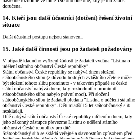
následně rozhodne ve lhůtě 180 dnů ode dne, kdy je mu žádost
doručena.
14. Kteří jsou další účastníci (dotčení) řešení životní
situace
Další účastníci postupu nejsou stanoveni.
15. Jaké další činnosti jsou po žadateli požadovány
V případě kladného vyřízení žádosti je žadateli vydána "Listina o
udělení státního občanství České republiky".
Státní občanství České republiky se nabývá dnem složení
státoobčanského slibu (z důvodu hodných zvláštního zřetele může
být složení tohoto slibu prominuto - v takovém případě se české
státní občanství nabývá dnem, kdy rozhodnutí o prominutí
státoobčanského slibu nabylo právní moci). Při složení
státoobčanského slibu je žadateli předána "Listina o udělení státního
občanství České republiky". Děti mladší 15 let státoobčanský slib
neskládají.
Dítě nabývá státní občanství České republiky udělením dnem, kdy
jeho zákonný zástupce převezme Listinu o udělení státního
občanství České republiky pro dítě.
Státoobčanský slib se skládá veřejně a slavnostním způsobem před
ředitelem krajského úřadu (v hlavním městě Praze před tajemníkem