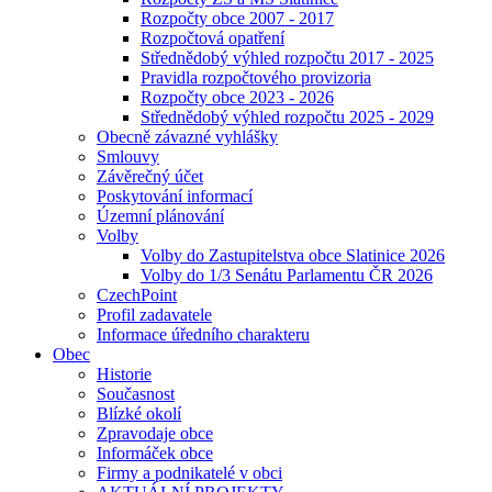
Rozpočty obce 2007 - 2017
Rozpočtová opatření
Střednědobý výhled rozpočtu 2017 - 2025
Pravidla rozpočtového provizoria
Rozpočty obce 2023 - 2026
Střednědobý výhled rozpočtu 2025 - 2029
Obecně závazné vyhlášky
Smlouvy
Závěrečný účet
Poskytování informací
Územní plánování
Volby
Volby do Zastupitelstva obce Slatinice 2026
Volby do 1/3 Senátu Parlamentu ČR 2026
CzechPoint
Profil zadavatele
Informace úředního charakteru
Obec
Historie
Současnost
Blízké okolí
Zpravodaje obce
Informáček obce
Firmy a podnikatelé v obci