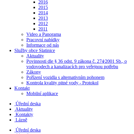
2016
2015
2014
2013
2012
2011
Video a Panorama
Pracovní nabídky
Informace od nás
Služby obce Slatinice
Aktuality
Povinnosti dle § 36 odst. 9 zákona č. 274⁄2001 Sb., o
vodovodech a kanalizacích pro veřejnou potřebu
Zákony
Pořízení vozidla s alternativním pohonem
Kontrola kvality pitné vody - Protokol
Kontakt
Mobilní aplikace
Úřední deska
Aktuality
Kontakty
Lázně
Úřední deska