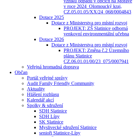
vzniku odpadů v obcích na Moravě
v roce 2024_Olomoucký kraj,
CZ.05.01.05/XX/24_068/0004843
Dotace 2025
Dotace z Ministerstva pro místní rozvoj
PROJEKT: ZŠ Slatinice odborná
venkovní environmentální učebna
Dotace 2026
Dotace z Ministerstva pro místní rozvoj
PROJEKT: Změna č.2 Územního
plánu Slatinice
CZ.06.01.01/00/23_075/0007941
Veřejná hromadná doprava
Občan
Portál veřejné správy
Audit Family Friendly Community
Aktuality
Hlášení rozhlasu
Kalendář akcí
Spolky & sdružení
SDH Slatinice
SDH Lípy
SK Slatinice
Myslivecké sdružení Slatinice
senioři Slatinice-Lípy