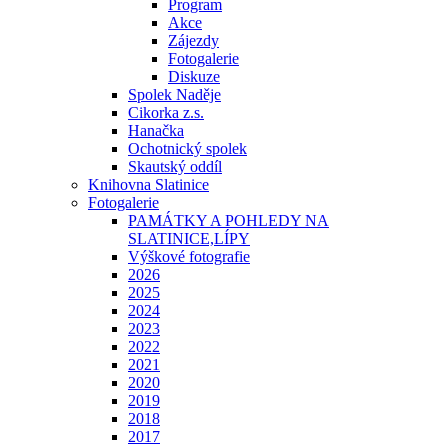
Program
Akce
Zájezdy
Fotogalerie
Diskuze
Spolek Naděje
Cikorka z.s.
Hanačka
Ochotnický spolek
Skautský oddíl
Knihovna Slatinice
Fotogalerie
PAMÁTKY A POHLEDY NA
SLATINICE,LÍPY
Výškové fotografie
2026
2025
2024
2023
2022
2021
2020
2019
2018
2017