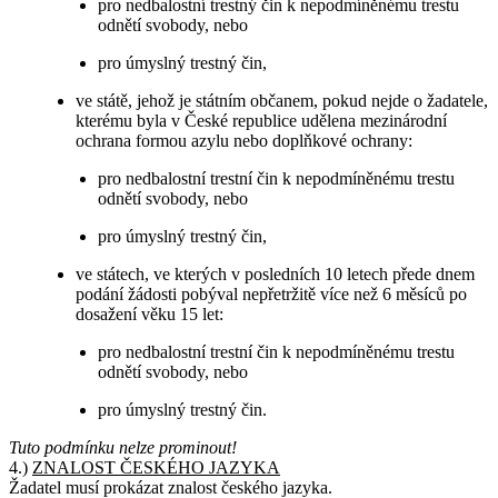
pro nedbalostní trestný čin k nepodmíněnému trestu
odnětí svobody, nebo
pro úmyslný trestný čin,
ve státě, jehož je státním občanem, pokud nejde o žadatele,
kterému byla v České republice udělena mezinárodní
ochrana formou azylu nebo doplňkové ochrany:
pro nedbalostní trestní čin k nepodmíněnému trestu
odnětí svobody, nebo
pro úmyslný trestný čin,
ve státech, ve kterých v posledních 10 letech přede dnem
podání žádosti pobýval nepřetržitě více než 6 měsíců po
dosažení věku 15 let:
pro nedbalostní trestní čin k nepodmíněnému trestu
odnětí svobody, nebo
pro úmyslný trestný čin.
Tuto podmínku nelze prominout!
4.)
ZNALOST ČESKÉHO JAZYKA
Žadatel musí prokázat znalost českého jazyka.