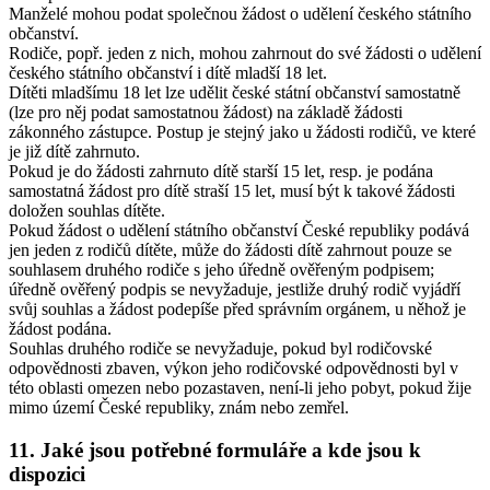
Manželé mohou podat společnou žádost o udělení českého státního
občanství.
Rodiče, popř. jeden z nich, mohou zahrnout do své žádosti o udělení
českého státního občanství i dítě mladší 18 let.
Dítěti mladšímu 18 let lze udělit české státní občanství samostatně
(lze pro něj podat samostatnou žádost) na základě žádosti
zákonného zástupce. Postup je stejný jako u žádosti rodičů, ve které
je již dítě zahrnuto.
Pokud je do žádosti zahrnuto dítě starší 15 let, resp. je podána
samostatná žádost pro dítě straší 15 let, musí být k takové žádosti
doložen souhlas dítěte.
Pokud žádost o udělení státního občanství České republiky podává
jen jeden z rodičů dítěte, může do žádosti dítě zahrnout pouze se
souhlasem druhého rodiče s jeho úředně ověřeným podpisem;
úředně ověřený podpis se nevyžaduje, jestliže druhý rodič vyjádří
svůj souhlas a žádost podepíše před správním orgánem, u něhož je
žádost podána.
Souhlas druhého rodiče se nevyžaduje, pokud byl rodičovské
odpovědnosti zbaven, výkon jeho rodičovské odpovědnosti byl v
této oblasti omezen nebo pozastaven, není-li jeho pobyt, pokud žije
mimo území České republiky, znám nebo zemřel.
11. Jaké jsou potřebné formuláře a kde jsou k
dispozici