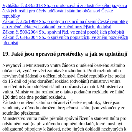
Vyhláška č. 433/2013 Sb., o prokazování znalosti českého jazyka a
českých reálií pro účely udělování státního občanství České
republiky
Zákon č. 326/1999 Sb., o pobytu cizinců na území České republiky
a o změně některých zákonů, ve znění pozdějších předpisů
Zákon č. 500/2004 Sb., správní řád, ve znění pozdějších předpisů
Zákon č. 634/2004 Sb., o správních poplatcích, ve znění pozdějších
předpisů
19. Jaké jsou opravné prostředky a jak se uplatňují
Nevyhoví-li Ministerstvo vnitra žádosti o udělení českého státního
občanství, vydá ve věci zamítavé rozhodnutí. Proti rozhodnutí o
nevyhovění žádosti o udělení občanství České republiky lze podat
do 15 dnů od jeho doručení rozklad (odvolání) ministrovi vnitra
prostřednictvím oddělení státního občanství a matrik Ministerstva
vnitra. Ministr vnitra rozhodne o takto podaném rozkladu ve lhůtě
120 dnů ode dne podání rozkladu.
Žádosti o udělení státního občanství České republiky, které jsou
zamítnuty z důvodu ohrožení bezpečnosti státu, jsou vyloučeny ze
soudního přezkumu.
Ministerstvo vnitra může přerušit správní řízení a stanovit lhůtu pro
odstranění vad (např. z důvodu doplnění dokladů, které musí být
obligatorně připojeny k žádosti, nebo jiných dokladů nezbytných k