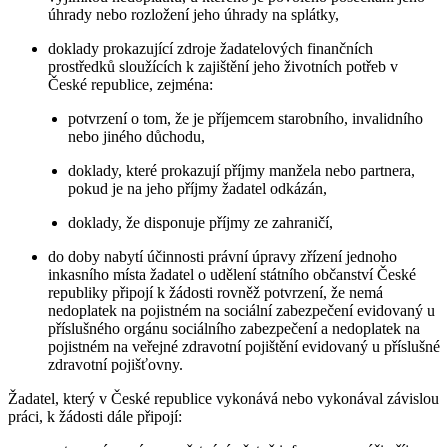
úhrady nebo rozložení jeho úhrady na splátky,
doklady prokazující zdroje žadatelových finančních
prostředků sloužících k zajištění jeho životních potřeb v
České republice, zejména:
potvrzení o tom, že je příjemcem starobního, invalidního
nebo jiného důchodu,
doklady, které prokazují příjmy manžela nebo partnera,
pokud je na jeho příjmy žadatel odkázán,
doklady, že disponuje příjmy ze zahraničí,
do doby nabytí účinnosti právní úpravy zřízení jednoho
inkasního místa žadatel o udělení státního občanství České
republiky připojí k žádosti rovněž potvrzení, že nemá
nedoplatek na pojistném na sociální zabezpečení evidovaný u
příslušného orgánu sociálního zabezpečení a nedoplatek na
pojistném na veřejné zdravotní pojištění evidovaný u příslušné
zdravotní pojišťovny.
Žadatel, který v České republice vykonává nebo vykonával závislou
práci, k žádosti dále připojí: