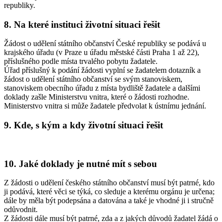
republiky.
8. Na které instituci životní situaci řešit
Žádost o udělení státního občanství České republiky se podává u
krajského úřadu (v Praze u úřadu městské části Praha 1 až 22),
příslušného podle místa trvalého pobytu žadatele.
Úřad příslušný k podání žádosti vyplní se žadatelem dotazník a
žádost o udělení státního občanství se svým stanoviskem,
stanoviskem obecního úřadu z místa bydliště žadatele a dalšími
doklady zašle Ministerstvu vnitra, které o žádosti rozhodne.
Ministerstvo vnitra si může žadatele předvolat k ústnímu jednání.
9. Kde, s kým a kdy životní situaci řešit
10. Jaké doklady je nutné mít s sebou
Z žádosti o udělení českého státního občanství musí být patrné, kdo
ji podává, které věci se týká, co sleduje a kterému orgánu je určena;
dále by měla být podepsána a datována a také je vhodné ji i stručně
odůvodnit.
Z žádosti dále musí být patrné, zda a z jakých důvodů žadatel žádá o