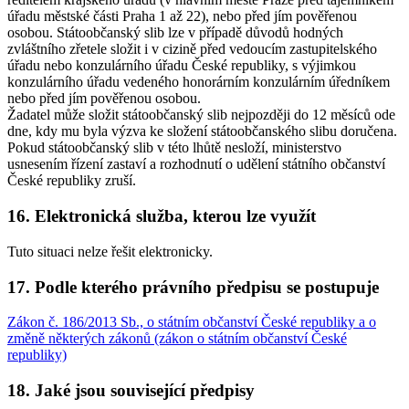
úřadu městské části Praha 1 až 22), nebo před jím pověřenou
osobou. Státoobčanský slib lze v případě důvodů hodných
zvláštního zřetele složit i v cizině před vedoucím zastupitelského
úřadu nebo konzulárního úřadu České republiky, s výjimkou
konzulárního úřadu vedeného honorárním konzulárním úředníkem
nebo před jím pověřenou osobou.
Žadatel může složit státoobčanský slib nejpozději do 12 měsíců ode
dne, kdy mu byla výzva ke složení státoobčanského slibu doručena.
Pokud státoobčanský slib v této lhůtě nesloží, ministerstvo
usnesením řízení zastaví a rozhodnutí o udělení státního občanství
České republiky zruší.
16. Elektronická služba, kterou lze využít
Tuto situaci nelze řešit elektronicky.
17. Podle kterého právního předpisu se postupuje
Zákon č. 186/2013 Sb., o státním občanství České republiky a o
změně některých zákonů (zákon o státním občanství České
republiky)
18. Jaké jsou související předpisy