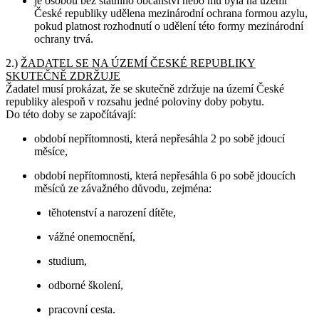
je osobou bez státního občanství nebo mu byla na území
České republiky udělena mezinárodní ochrana formou azylu,
pokud platnost rozhodnutí o udělení této formy mezinárodní
ochrany trvá.
2.)
ŽADATEL SE NA ÚZEMÍ ČESKÉ REPUBLIKY
SKUTEČNĚ ZDRŽUJE
Žadatel musí prokázat, že se skutečně zdržuje na území České
republiky alespoň v rozsahu jedné poloviny doby pobytu.
Do této doby se započítávají:
období nepřítomnosti, která nepřesáhla 2 po sobě jdoucí
měsíce,
období nepřítomnosti, která nepřesáhla 6 po sobě jdoucích
měsíců ze závažného důvodu, zejména:
těhotenství a narození dítěte,
vážné onemocnění,
studium,
odborné školení,
pracovní cesta.