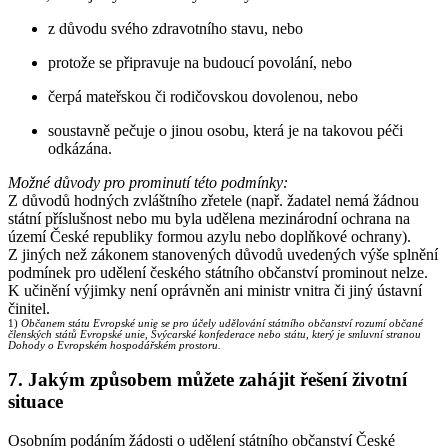
z důvodu svého zdravotního stavu, nebo
protože se připravuje na budoucí povolání, nebo
čerpá mateřskou či rodičovskou dovolenou, nebo
soustavně pečuje o jinou osobu, která je na takovou péči
odkázána.
Možné důvody pro prominutí této podmínky:
Z důvodů hodných zvláštního zřetele (např. žadatel nemá žádnou
státní příslušnost nebo mu byla udělena mezinárodní ochrana na
území České republiky formou azylu nebo doplňkové ochrany).
Z jiných než zákonem stanovených důvodů uvedených výše splnění
podmínek pro udělení českého státního občanství prominout nelze.
K učinění výjimky není oprávněn ani ministr vnitra či jiný ústavní
činitel.
1)
Občanem státu Evropské unie se pro účely udělování státního občanství rozumí občané
členských států Evropské unie, Švýcarské konfederace nebo státu, který je smluvní stranou
Dohody o Evropském hospodářském prostoru.
7. Jakým způsobem můžete zahájit řešení životní
situace
Osobním podáním žádosti o udělení státního občanství České