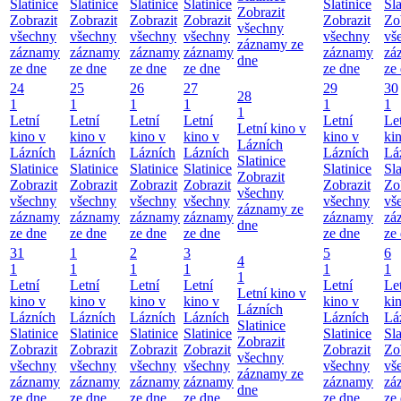
Slatinice
Slatinice
Slatinice
Slatinice
Slatinice
Sla
Zobrazit
Zobrazit
Zobrazit
Zobrazit
Zobrazit
Zobrazit
Zo
všechny
všechny
všechny
všechny
všechny
všechny
vš
záznamy ze
záznamy
záznamy
záznamy
záznamy
záznamy
zá
dne
ze dne
ze dne
ze dne
ze dne
ze dne
ze
24
25
26
27
29
30
28
1
1
1
1
1
1
1
Letní
Letní
Letní
Letní
Letní
Le
Letní kino v
kino v
kino v
kino v
kino v
kino v
ki
Lázních
Lázních
Lázních
Lázních
Lázních
Lázních
Lá
Slatinice
Slatinice
Slatinice
Slatinice
Slatinice
Slatinice
Sla
Zobrazit
Zobrazit
Zobrazit
Zobrazit
Zobrazit
Zobrazit
Zo
všechny
všechny
všechny
všechny
všechny
všechny
vš
záznamy ze
záznamy
záznamy
záznamy
záznamy
záznamy
zá
dne
ze dne
ze dne
ze dne
ze dne
ze dne
ze
31
1
2
3
5
6
4
1
1
1
1
1
1
1
Letní
Letní
Letní
Letní
Letní
Le
Letní kino v
kino v
kino v
kino v
kino v
kino v
ki
Lázních
Lázních
Lázních
Lázních
Lázních
Lázních
Lá
Slatinice
Slatinice
Slatinice
Slatinice
Slatinice
Slatinice
Sla
Zobrazit
Zobrazit
Zobrazit
Zobrazit
Zobrazit
Zobrazit
Zo
všechny
všechny
všechny
všechny
všechny
všechny
vš
záznamy ze
záznamy
záznamy
záznamy
záznamy
záznamy
zá
dne
ze dne
ze dne
ze dne
ze dne
ze dne
ze