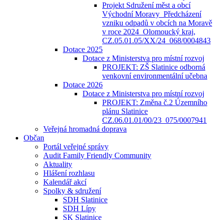
Projekt Sdružení měst a obcí
Východní Moravy_Předcházení
vzniku odpadů v obcích na Moravě
v roce 2024_Olomoucký kraj,
CZ.05.01.05/XX/24_068/0004843
Dotace 2025
Dotace z Ministerstva pro místní rozvoj
PROJEKT: ZŠ Slatinice odborná
venkovní environmentální učebna
Dotace 2026
Dotace z Ministerstva pro místní rozvoj
PROJEKT: Změna č.2 Územního
plánu Slatinice
CZ.06.01.01/00/23_075/0007941
Veřejná hromadná doprava
Občan
Portál veřejné správy
Audit Family Friendly Community
Aktuality
Hlášení rozhlasu
Kalendář akcí
Spolky & sdružení
SDH Slatinice
SDH Lípy
SK Slatinice