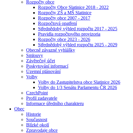
Rozpočty obce
Rozpočty Obce Slatinice 2018 - 2022
Rozpočty ZŠ a MŠ Slatinice
Rozpočty obce 2007 - 2017
Rozpočtová opatření
Střednědobý výhled rozpočtu 2017 - 2025
Pravidla rozpočtového provizoria
Rozpočty obce 2023 - 2026
Střednědobý výhled rozpočtu 2025 - 2029
Obecně závazné vyhlášky
Smlouvy
Závěrečný účet
Poskytování informací
Územní plánování
Volby
Volby do Zastupitelstva obce Slatinice 2026
Volby do 1/3 Senátu Parlamentu ČR 2026
CzechPoint
Profil zadavatele
Informace úředního charakteru
Obec
Historie
Současnost
Blízké okolí
Zpravodaje obce