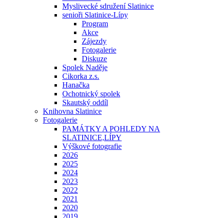
Myslivecké sdružení Slatinice
senioři Slatinice-Lípy
Program
Akce
Zájezdy
Fotogalerie
Diskuze
Spolek Naděje
Cikorka z.s.
Hanačka
Ochotnický spolek
Skautský oddíl
Knihovna Slatinice
Fotogalerie
PAMÁTKY A POHLEDY NA
SLATINICE,LÍPY
Výškové fotografie
2026
2025
2024
2023
2022
2021
2020
2019