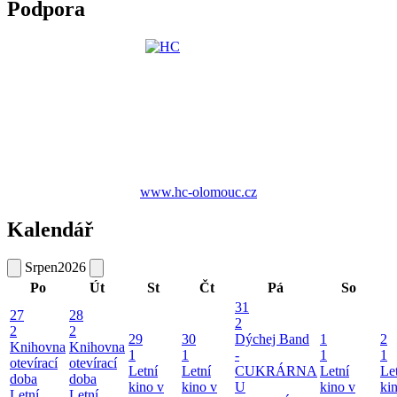
Podpora
www.hc-olomouc.cz
Kalendář
Srpen
2026
Po
Út
St
Čt
Pá
So
31
27
28
2
2
2
29
30
Dýchej Band
1
2
Knihovna
Knihovna
1
1
-
1
1
otevírací
otevírací
Letní
Letní
CUKRÁRNA
Letní
Le
doba
doba
kino v
kino v
U
kino v
ki
Letní
Letní