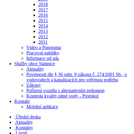
2018
2017
2016
2015
2014
2013
2012
2011
Video a Panorama
Pracovní nabídky
Informace od nás
Služby obce Slatinice
Aktuality
Povinnosti dle § 36 odst. 9 zákona č. 274⁄2001 Sb., o
vodovodech a kanalizacích pro veřejnou potřebu
Zákony
Pořízení vozidla s alternativním pohonem
Kontrola kvality pitné vody - Protokol
Kontakt
Mobilní aplikace
Úřední deska
Aktuality
Kontakty
Lázně