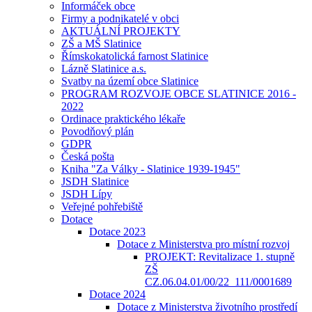
Informáček obce
Firmy a podnikatelé v obci
AKTUÁLNÍ PROJEKTY
ZŠ a MŠ Slatinice
Římskokatolická farnost Slatinice
Lázně Slatinice a.s.
Svatby na území obce Slatinice
PROGRAM ROZVOJE OBCE SLATINICE 2016 -
2022
Ordinace praktického lékaře
Povodňový plán
GDPR
Česká pošta
Kniha "Za Války - Slatinice 1939-1945"
JSDH Slatinice
JSDH Lípy
Veřejné pohřebiště
Dotace
Dotace 2023
Dotace z Ministerstva pro místní rozvoj
PROJEKT: Revitalizace 1. stupně
ZŠ
CZ.06.04.01/00/22_111/0001689
Dotace 2024
Dotace z Ministerstva životního prostředí