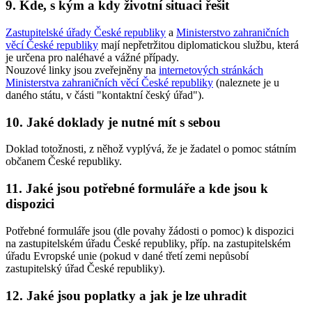
9. Kde, s kým a kdy životní situaci řešit
Zastupitelské úřady České republiky
a
Ministerstvo zahraničních
věcí České republiky
mají nepřetržitou diplomatickou službu, která
je určena pro naléhavé a vážné případy.
Nouzové linky jsou zveřejněny na
internetových stránkách
Ministerstva zahraničních věcí České republiky
(naleznete je u
daného státu, v části "kontaktní český úřad").
10. Jaké doklady je nutné mít s sebou
Doklad totožnosti, z něhož vyplývá, že je žadatel o pomoc státním
občanem České republiky.
11. Jaké jsou potřebné formuláře a kde jsou k
dispozici
Potřebné formuláře jsou (dle povahy žádosti o pomoc) k dispozici
na zastupitelském úřadu České republiky, příp. na zastupitelském
úřadu Evropské unie (pokud v dané třetí zemi nepůsobí
zastupitelský úřad České republiky).
12. Jaké jsou poplatky a jak je lze uhradit