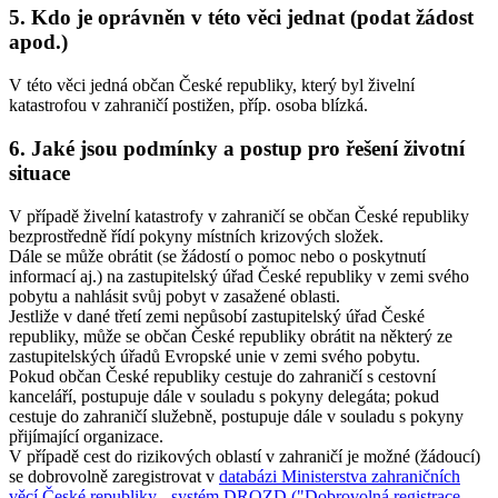
5. Kdo je oprávněn v této věci jednat (podat žádost
apod.)
V této věci jedná občan České republiky, který byl živelní
katastrofou v zahraničí postižen, příp. osoba blízká.
6. Jaké jsou podmínky a postup pro řešení životní
situace
V případě živelní katastrofy v zahraničí se občan České republiky
bezprostředně řídí pokyny místních krizových složek.
Dále se může obrátit (se žádostí o pomoc nebo o poskytnutí
informací aj.) na zastupitelský úřad České republiky v zemi svého
pobytu a nahlásit svůj pobyt v zasažené oblasti.
Jestliže v dané třetí zemi nepůsobí zastupitelský úřad České
republiky, může se občan České republiky obrátit na některý ze
zastupitelských úřadů Evropské unie v zemi svého pobytu.
Pokud občan České republiky cestuje do zahraničí s cestovní
kanceláří, postupuje dále v souladu s pokyny delegáta; pokud
cestuje do zahraničí služebně, postupuje dále v souladu s pokyny
přijímající organizace.
V případě cest do rizikových oblastí v zahraničí je možné (žádoucí)
se dobrovolně zaregistrovat v
databázi Ministerstva zahraničních
věcí České republiky - systém DROZD ("Dobrovolná registrace