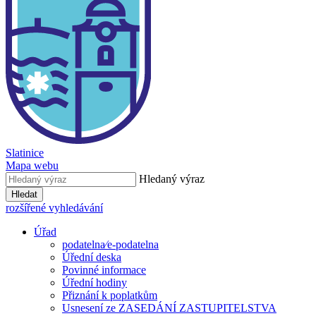
Slatinice
Mapa webu
Hledaný výraz
Hledat
rozšířené vyhledávání
Úřad
podatelna⁄e-podatelna
Úřední deska
Povinné informace
Úřední hodiny
Přiznání k poplatkům
Usnesení ze ZASEDÁNÍ ZASTUPITELSTVA