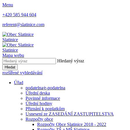
Menu
+420 585 944 604
referent@slatinice.com
Slatinice
Slatinice
Mapa webu
Hledaný výraz
Hledat
rozšířené vyhledávání
Úřad
podatelna⁄e-podatelna
Úřední deska
Povinné informace
Úřední hodiny
Přiznání k poplatkům
Usnesení ze ZASEDÁNÍ ZASTUPITELSTVA
Rozpočty obce
Rozpočty Obce Slatinice 2018 - 2022
Rozpočty ZŠ a MŠ Slatinice