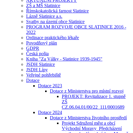
AKTUÁLNÍ PROJEKTY
ZŠ a MŠ Slatinice
Římskokatolická farnost Slatinice
Lázně Slatinice a.s.
Svatby na území obce Slatinice
PROGRAM ROZVOJE OBCE SLATINICE 2016 -
2022
Ordinace praktického lékaře
Povodňový plán
GDPR
Česká pošta
Kniha "Za Války - Slatinice 1939-1945"
JSDH Slatinice
JSDH Lípy
Veřejné pohřebiště
Dotace
Dotace 2023
Dotace z Ministerstva pro místní rozvoj
PROJEKT: Revitalizace 1. stupně
ZŠ
CZ.06.04.01/00/22_111/0001689
Dotace 2024
Dotace z Ministerstva životního prostředí
Projekt Sdružení měst a obcí
Východní Moravy_Předcházení