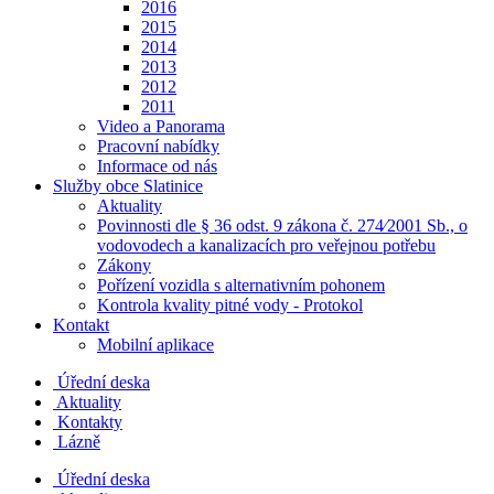
2016
2015
2014
2013
2012
2011
Video a Panorama
Pracovní nabídky
Informace od nás
Služby obce Slatinice
Aktuality
Povinnosti dle § 36 odst. 9 zákona č. 274⁄2001 Sb., o
vodovodech a kanalizacích pro veřejnou potřebu
Zákony
Pořízení vozidla s alternativním pohonem
Kontrola kvality pitné vody - Protokol
Kontakt
Mobilní aplikace
Úřední deska
Aktuality
Kontakty
Lázně
Úřední deska