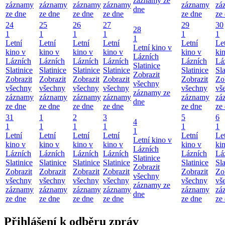
záznamy ze
záznamy
záznamy
záznamy
záznamy
záznamy
zá
dne
ze dne
ze dne
ze dne
ze dne
ze dne
ze
24
25
26
27
29
30
28
1
1
1
1
1
1
1
Letní
Letní
Letní
Letní
Letní
Le
Letní kino v
kino v
kino v
kino v
kino v
kino v
ki
Lázních
Lázních
Lázních
Lázních
Lázních
Lázních
Lá
Slatinice
Slatinice
Slatinice
Slatinice
Slatinice
Slatinice
Sla
Zobrazit
Zobrazit
Zobrazit
Zobrazit
Zobrazit
Zobrazit
Zo
všechny
všechny
všechny
všechny
všechny
všechny
vš
záznamy ze
záznamy
záznamy
záznamy
záznamy
záznamy
zá
dne
ze dne
ze dne
ze dne
ze dne
ze dne
ze
31
1
2
3
5
6
4
1
1
1
1
1
1
1
Letní
Letní
Letní
Letní
Letní
Le
Letní kino v
kino v
kino v
kino v
kino v
kino v
ki
Lázních
Lázních
Lázních
Lázních
Lázních
Lázních
Lá
Slatinice
Slatinice
Slatinice
Slatinice
Slatinice
Slatinice
Sla
Zobrazit
Zobrazit
Zobrazit
Zobrazit
Zobrazit
Zobrazit
Zo
všechny
všechny
všechny
všechny
všechny
všechny
vš
záznamy ze
záznamy
záznamy
záznamy
záznamy
záznamy
zá
dne
ze dne
ze dne
ze dne
ze dne
ze dne
ze
Přihlášení k odběru zpráv