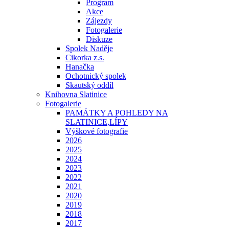
Program
Akce
Zájezdy
Fotogalerie
Diskuze
Spolek Naděje
Cikorka z.s.
Hanačka
Ochotnický spolek
Skautský oddíl
Knihovna Slatinice
Fotogalerie
PAMÁTKY A POHLEDY NA
SLATINICE,LÍPY
Výškové fotografie
2026
2025
2024
2023
2022
2021
2020
2019
2018
2017