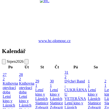
www.hc-olomouc.cz
Kalendář
Srpen
2026
Po
Út
St
Čt
Pá
So
31
27
28
2
2
2
29
30
Dýchej Band
1
2
Knihovna
Knihovna
1
1
-
1
1
otevírací
otevírací
Letní
Letní
CUKRÁRNA
Letní
Le
doba
doba
kino v
kino v
U
kino v
ki
Letní
Letní
Lázních
Lázních
VETERÁNA
Lázních
Lá
kino v
kino v
Slatinice
Slatinice
Letní kino v
Slatinice
Sla
Lázních
Lázních
Zobrazit
Zobrazit
Lázních
Zobrazit
Zo