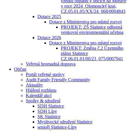
vzniku odpadů v obcích na Moravě
v roce 2024_Olomoucký kraj,
CZ.05.01.05/XX/24_068/0004843
Dotace 2025
Dotace z Ministerstva pro místní rozvoj
PROJEKT: ZŠ Slatinice odborná
venkovní environmentální učebna
Dotace 2026
Dotace z Ministerstva pro místní rozvoj
PROJEKT: Změna č.2 Územního
plánu Slatinice
CZ.06.01.01/00/23_075/0007941
Veřejná hromadná doprava
Občan
Portál veřejné správy
Audit Family Friendly Community
Aktuality
Hlášení rozhlasu
Kalendář akcí
Spolky & sdružení
SDH Slatinice
SDH Lípy
SK Slatinice
Myslivecké sdružení Slatinice
senioři Slatinice-Lípy