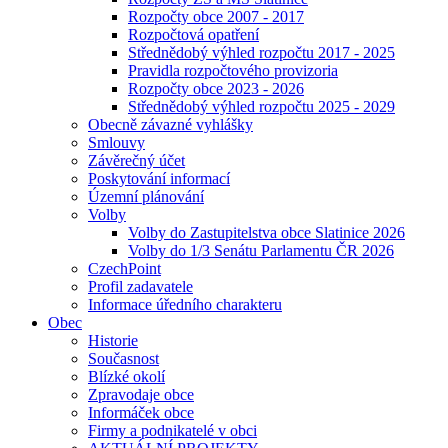
Rozpočty obce 2007 - 2017
Rozpočtová opatření
Střednědobý výhled rozpočtu 2017 - 2025
Pravidla rozpočtového provizoria
Rozpočty obce 2023 - 2026
Střednědobý výhled rozpočtu 2025 - 2029
Obecně závazné vyhlášky
Smlouvy
Závěrečný účet
Poskytování informací
Územní plánování
Volby
Volby do Zastupitelstva obce Slatinice 2026
Volby do 1/3 Senátu Parlamentu ČR 2026
CzechPoint
Profil zadavatele
Informace úředního charakteru
Obec
Historie
Současnost
Blízké okolí
Zpravodaje obce
Informáček obce
Firmy a podnikatelé v obci