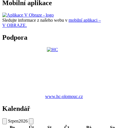
Mobilní aplikace
Sledujte informace z našeho webu v
mobilní aplikaci –
V OBRAZE.
Podpora
www.hc-olomouc.cz
Kalendář
Srpen
2026
Po
Út
St
Čt
Pá
So