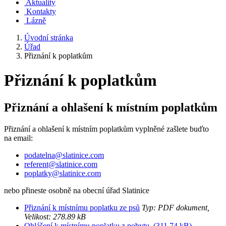
Aktuality
Kontakty
Lázně
Úvodní stránka
Úřad
Přiznání k poplatkům
Přiznání k poplatkům
Přiznání a ohlašení k místním poplatkům
Přiznání a ohlašení k místním poplatkům vyplněné zašlete buďto
na email:
podatelna@slatinice.com
referent@slatinice.com
poplatky@slatinice.com
nebo přineste osobně na obecní úřad Slatinice
Přiznání k místnímu poplatku ze psů
Typ: PDF dokument,
Velikost: 278.89 kB
Ohlášení k místnímu poplatku z pobytu (311.74 kB)