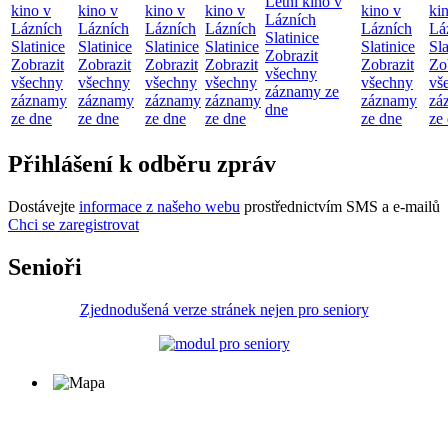
Letní kino v
kino v
kino v
kino v
kino v
kino v
ki
Lázních
Lázních
Lázních
Lázních
Lázních
Lázních
Lá
Slatinice
Slatinice
Slatinice
Slatinice
Slatinice
Slatinice
Sla
Zobrazit
Zobrazit
Zobrazit
Zobrazit
Zobrazit
Zobrazit
Zo
všechny
všechny
všechny
všechny
všechny
všechny
vš
záznamy ze
záznamy
záznamy
záznamy
záznamy
záznamy
zá
dne
ze dne
ze dne
ze dne
ze dne
ze dne
ze
Přihlášení k odběru zpráv
Dostávejte
informace z našeho webu
prostřednictvím SMS a e-mailů
Chci se zaregistrovat
Senioři
Zjednodušená verze stránek nejen pro seniory