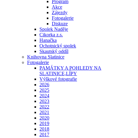
Program
Akce
Zájezdy
Fotogalerie
Diskuze
Spolek Naděje
Cikorka z.s.
Hanačka
Ochotnický spolek
Skautský oddíl
Knihovna Slatinice
Fotogalerie
PAMÁTKY A POHLEDY NA
SLATINICE,LÍPY
Výškové fotografie
2026
2025
2024
2023
2022
2021
2020
2019
2018
2017