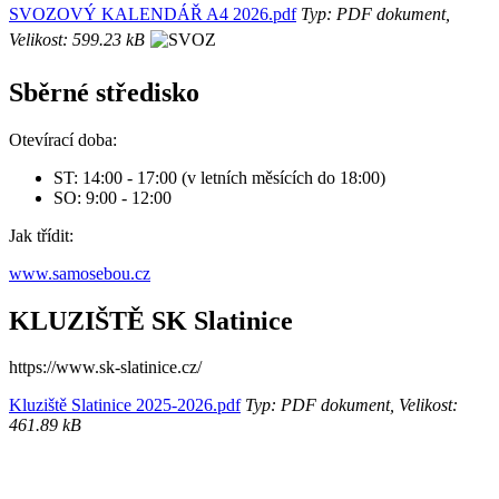
SVOZOVÝ KALENDÁŘ A4 2026.pdf
Typ: PDF dokument,
Velikost: 599.23 kB
Sběrné středisko
Otevírací doba:
ST: 14:00 - 17:00 (v letních měsících do 18:00)
SO: 9:00 - 12:00
Jak třídit:
www.samosebou.cz
KLUZIŠTĚ SK Slatinice
https://www.sk-slatinice.cz/
Kluziště Slatinice 2025-2026.pdf
Typ: PDF dokument, Velikost:
461.89 kB