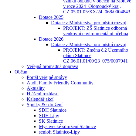
vzniku odpadů v obcích na Moravě
v roce 2024_Olomoucký kraj,
CZ.05.01.05/XX/24_068/0004843
Dotace 2025
Dotace z Ministerstva pro místní rozvoj
PROJEKT: ZŠ Slatinice odborná
venkovní environmentální učebna
Dotace 2026
Dotace z Ministerstva pro místní rozvoj
PROJEKT: Změna č.2 Územního
plánu Slatinice
CZ.06.01.01/00/23_075/0007941
Veřejná hromadná doprava
Občan
Portál veřejné správy
Audit Family Friendly Community
Aktuality
Hlášení rozhlasu
Kalendář akcí
Spolky & sdružení
SDH Slatinice
SDH Lípy
SK Slatinice
Myslivecké sdružení Slatinice
senioři Slatinice-Lípy