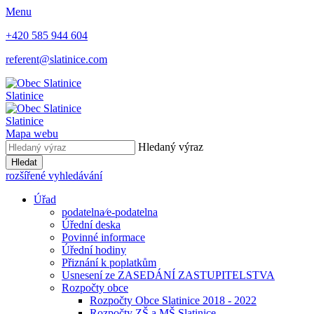
Menu
+420 585 944 604
referent@slatinice.com
Slatinice
Slatinice
Mapa webu
Hledaný výraz
Hledat
rozšířené vyhledávání
Úřad
podatelna⁄e-podatelna
Úřední deska
Povinné informace
Úřední hodiny
Přiznání k poplatkům
Usnesení ze ZASEDÁNÍ ZASTUPITELSTVA
Rozpočty obce
Rozpočty Obce Slatinice 2018 - 2022
Rozpočty ZŠ a MŠ Slatinice