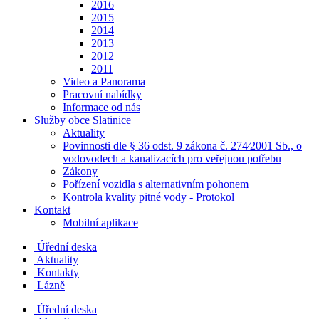
2016
2015
2014
2013
2012
2011
Video a Panorama
Pracovní nabídky
Informace od nás
Služby obce Slatinice
Aktuality
Povinnosti dle § 36 odst. 9 zákona č. 274⁄2001 Sb., o
vodovodech a kanalizacích pro veřejnou potřebu
Zákony
Pořízení vozidla s alternativním pohonem
Kontrola kvality pitné vody - Protokol
Kontakt
Mobilní aplikace
Úřední deska
Aktuality
Kontakty
Lázně
Úřední deska