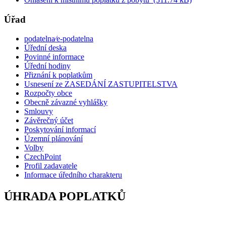
Úřad
podatelna⁄e-podatelna
Úřední deska
Povinné informace
Úřední hodiny
Přiznání k poplatkům
Usnesení ze ZASEDÁNÍ ZASTUPITELSTVA
Rozpočty obce
Obecně závazné vyhlášky
Smlouvy
Závěrečný účet
Poskytování informací
Územní plánování
Volby
CzechPoint
Profil zadavatele
Informace úředního charakteru
ÚHRADA POPLATKŮ