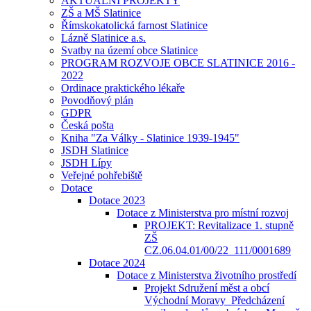
AKTUÁLNÍ PROJEKTY
ZŠ a MŠ Slatinice
Římskokatolická farnost Slatinice
Lázně Slatinice a.s.
Svatby na území obce Slatinice
PROGRAM ROZVOJE OBCE SLATINICE 2016 -
2022
Ordinace praktického lékaře
Povodňový plán
GDPR
Česká pošta
Kniha "Za Války - Slatinice 1939-1945"
JSDH Slatinice
JSDH Lípy
Veřejné pohřebiště
Dotace
Dotace 2023
Dotace z Ministerstva pro místní rozvoj
PROJEKT: Revitalizace 1. stupně
ZŠ
CZ.06.04.01/00/22_111/0001689
Dotace 2024
Dotace z Ministerstva životního prostředí
Projekt Sdružení měst a obcí
Východní Moravy_Předcházení