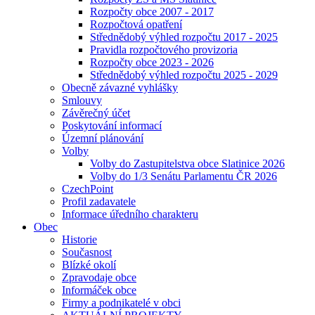
Rozpočty obce 2007 - 2017
Rozpočtová opatření
Střednědobý výhled rozpočtu 2017 - 2025
Pravidla rozpočtového provizoria
Rozpočty obce 2023 - 2026
Střednědobý výhled rozpočtu 2025 - 2029
Obecně závazné vyhlášky
Smlouvy
Závěrečný účet
Poskytování informací
Územní plánování
Volby
Volby do Zastupitelstva obce Slatinice 2026
Volby do 1/3 Senátu Parlamentu ČR 2026
CzechPoint
Profil zadavatele
Informace úředního charakteru
Obec
Historie
Současnost
Blízké okolí
Zpravodaje obce
Informáček obce
Firmy a podnikatelé v obci