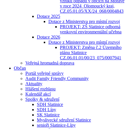
vzniku odpadů v obcích na Moravě
v roce 2024_Olomoucký kraj,
CZ.05.01.05/XX/24_068/0004843
Dotace 2025
Dotace z Ministerstva pro místní rozvoj
PROJEKT: ZŠ Slatinice odborná
venkovní environmentální učebna
Dotace 2026
Dotace z Ministerstva pro místní rozvoj
PROJEKT: Změna č.2 Územního
plánu Slatinice
CZ.06.01.01/00/23_075/0007941
Veřejná hromadná doprava
Občan
Portál veřejné správy
Audit Family Friendly Community
Aktuality
Hlášení rozhlasu
Kalendář akcí
Spolky & sdružení
SDH Slatinice
SDH Lípy
SK Slatinice
Myslivecké sdružení Slatinice
senioři Slatinice-Lípy