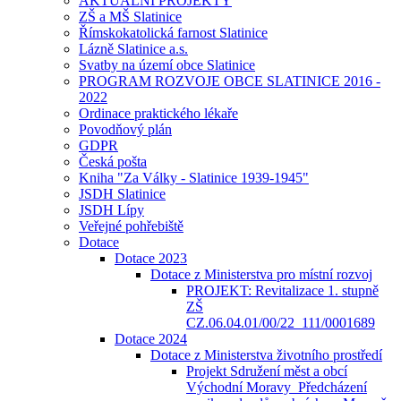
AKTUÁLNÍ PROJEKTY
ZŠ a MŠ Slatinice
Římskokatolická farnost Slatinice
Lázně Slatinice a.s.
Svatby na území obce Slatinice
PROGRAM ROZVOJE OBCE SLATINICE 2016 -
2022
Ordinace praktického lékaře
Povodňový plán
GDPR
Česká pošta
Kniha "Za Války - Slatinice 1939-1945"
JSDH Slatinice
JSDH Lípy
Veřejné pohřebiště
Dotace
Dotace 2023
Dotace z Ministerstva pro místní rozvoj
PROJEKT: Revitalizace 1. stupně
ZŠ
CZ.06.04.01/00/22_111/0001689
Dotace 2024
Dotace z Ministerstva životního prostředí
Projekt Sdružení měst a obcí
Východní Moravy_Předcházení