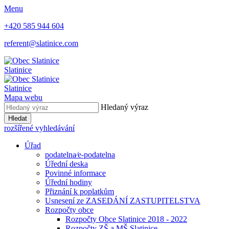
Menu
+420 585 944 604
referent@slatinice.com
Slatinice
Slatinice
Mapa webu
Hledaný výraz
Hledat
rozšířené vyhledávání
Úřad
podatelna⁄e-podatelna
Úřední deska
Povinné informace
Úřední hodiny
Přiznání k poplatkům
Usnesení ze ZASEDÁNÍ ZASTUPITELSTVA
Rozpočty obce
Rozpočty Obce Slatinice 2018 - 2022
Rozpočty ZŠ a MŠ Slatinice