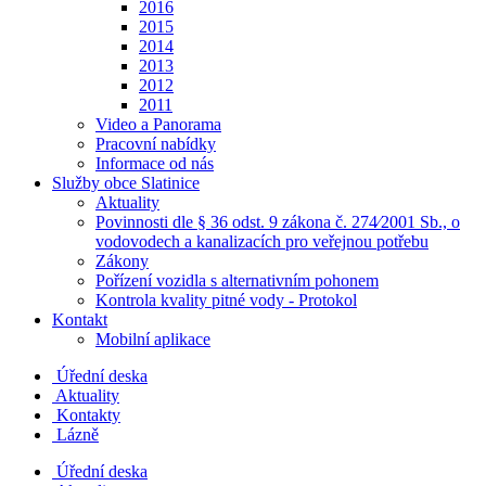
2016
2015
2014
2013
2012
2011
Video a Panorama
Pracovní nabídky
Informace od nás
Služby obce Slatinice
Aktuality
Povinnosti dle § 36 odst. 9 zákona č. 274⁄2001 Sb., o
vodovodech a kanalizacích pro veřejnou potřebu
Zákony
Pořízení vozidla s alternativním pohonem
Kontrola kvality pitné vody - Protokol
Kontakt
Mobilní aplikace
Úřední deska
Aktuality
Kontakty
Lázně
Úřední deska