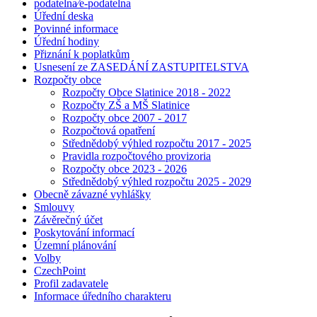
podatelna⁄e-podatelna
Úřední deska
Povinné informace
Úřední hodiny
Přiznání k poplatkům
Usnesení ze ZASEDÁNÍ ZASTUPITELSTVA
Rozpočty obce
Rozpočty Obce Slatinice 2018 - 2022
Rozpočty ZŠ a MŠ Slatinice
Rozpočty obce 2007 - 2017
Rozpočtová opatření
Střednědobý výhled rozpočtu 2017 - 2025
Pravidla rozpočtového provizoria
Rozpočty obce 2023 - 2026
Střednědobý výhled rozpočtu 2025 - 2029
Obecně závazné vyhlášky
Smlouvy
Závěrečný účet
Poskytování informací
Územní plánování
Volby
CzechPoint
Profil zadavatele
Informace úředního charakteru