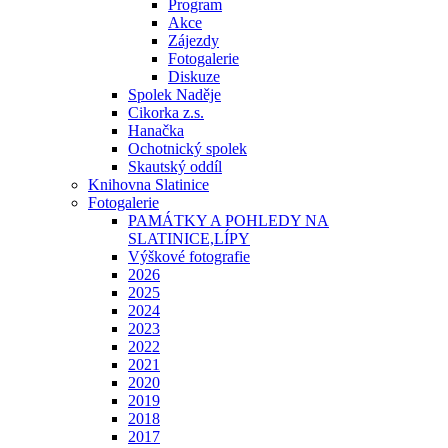
Program
Akce
Zájezdy
Fotogalerie
Diskuze
Spolek Naděje
Cikorka z.s.
Hanačka
Ochotnický spolek
Skautský oddíl
Knihovna Slatinice
Fotogalerie
PAMÁTKY A POHLEDY NA
SLATINICE,LÍPY
Výškové fotografie
2026
2025
2024
2023
2022
2021
2020
2019
2018
2017