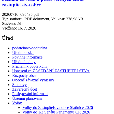
zastupitelstva obce
20260716_095435.pdf
Typ souboru: PDF dokument, Velikost: 278,98 kB
Staženo: 24×
Vloženo:
16. 7. 2026
Úřad
podatelna⁄e-podatelna
Úřední deska
Povinné informace
Úřední hodiny
Přiznání k poplatkům
Usnesení ze ZASEDÁNÍ ZASTUPITELSTVA
Rozpočty obce
Obecně závazné vyhlášky
Smlouvy
Závěrečný účet
Poskytování informací
Územní plánování
Volby
Volby do Zastupitelstva obce Slatinice 2026
Volby do 1/3 Senátu Parlamentu ČR 2026