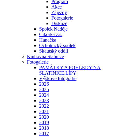
Program
Akce
Zájezdy
Fotogalerie
Diskuze
Spolek Naděje
Cikorka z.s.
Hanačka
Ochotnický spolek
Skautský oddíl
Knihovna Slatinice
Fotogalerie
PAMÁTKY A POHLEDY NA
SLATINICE,LÍPY
Výškové fotografie
2026
2025
2024
2023
2022
2021
2020
2019
2018
2017