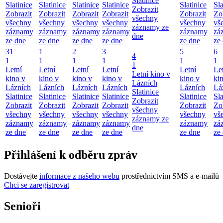
Slatinice
Slatinice
Slatinice
Slatinice
Slatinice
Slatinice
Sla
Zobrazit
Zobrazit
Zobrazit
Zobrazit
Zobrazit
Zobrazit
Zo
všechny
všechny
všechny
všechny
všechny
všechny
vš
záznamy ze
záznamy
záznamy
záznamy
záznamy
záznamy
zá
dne
ze dne
ze dne
ze dne
ze dne
ze dne
ze
31
1
2
3
5
6
4
1
1
1
1
1
1
1
Letní
Letní
Letní
Letní
Letní
Le
Letní kino v
kino v
kino v
kino v
kino v
kino v
ki
Lázních
Lázních
Lázních
Lázních
Lázních
Lázních
Lá
Slatinice
Slatinice
Slatinice
Slatinice
Slatinice
Slatinice
Sla
Zobrazit
Zobrazit
Zobrazit
Zobrazit
Zobrazit
Zobrazit
Zo
všechny
všechny
všechny
všechny
všechny
všechny
vš
záznamy ze
záznamy
záznamy
záznamy
záznamy
záznamy
zá
dne
ze dne
ze dne
ze dne
ze dne
ze dne
ze
Přihlášení k odběru zpráv
Dostávejte
informace z našeho webu
prostřednictvím SMS a e-mailů
Chci se zaregistrovat
Senioři