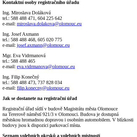
Kontaktní osoby registračního úřadu
Ing. Miroslava Doláková
tel.: 588 488 471, 604 225 642
e-mail:
miroslava.dolakova@olomouc.eu
Ing. Josef Axmann
tel.: 588 488 468, 605 020 775
e-mail:
josef.axmann@olomouc.eu
Mgr. Eva Vidrmanová
tel.: 588 488 465
e-mail:
eva.vidrmanova@olomouc.eu
Ing. Filip Konečný
tel.: 588 488 473, 737 828 034
e-mail:
filip.konecny@olomouc.eu
Jak se dostanete na registrační úřad
Registrační úřad sídlí v budově Magistrátu města Olomouce
na Tererově náměstí 921/3 v Olomouci. Budova je dostupná
městskou hromadnou dopravou i osobním automobilem. V blízkosti
budovy jsou k dispozici parkovací místa.
Seznam volebních okrsků a volebních místností