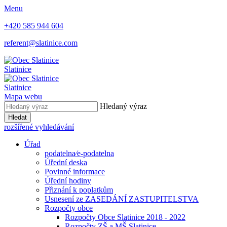
Menu
+420 585 944 604
referent@slatinice.com
Slatinice
Slatinice
Mapa webu
Hledaný výraz
Hledat
rozšířené vyhledávání
Úřad
podatelna⁄e-podatelna
Úřední deska
Povinné informace
Úřední hodiny
Přiznání k poplatkům
Usnesení ze ZASEDÁNÍ ZASTUPITELSTVA
Rozpočty obce
Rozpočty Obce Slatinice 2018 - 2022
Rozpočty ZŠ a MŠ Slatinice