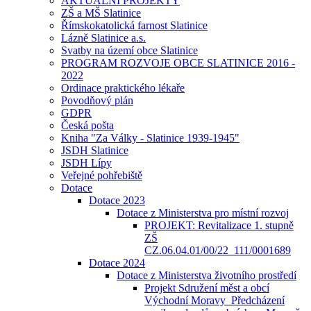
AKTUÁLNÍ PROJEKTY
ZŠ a MŠ Slatinice
Římskokatolická farnost Slatinice
Lázně Slatinice a.s.
Svatby na území obce Slatinice
PROGRAM ROZVOJE OBCE SLATINICE 2016 -
2022
Ordinace praktického lékaře
Povodňový plán
GDPR
Česká pošta
Kniha "Za Války - Slatinice 1939-1945"
JSDH Slatinice
JSDH Lípy
Veřejné pohřebiště
Dotace
Dotace 2023
Dotace z Ministerstva pro místní rozvoj
PROJEKT: Revitalizace 1. stupně
ZŠ
CZ.06.04.01/00/22_111/0001689
Dotace 2024
Dotace z Ministerstva životního prostředí
Projekt Sdružení měst a obcí
Východní Moravy_Předcházení