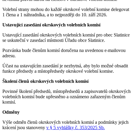
Volební strany mohou do každé okrskové volební komise delegovat
1 člena a 1 náhradníka, a to nejpozději do 10. září 2026.
Ustavující zasedání okrskových volebních komisí
Ustavující zasedání okrskových volebních komisí pro obec Slatinice
se uskuteční v zasedací místnosti Úřadu obce Slatinice.
Pozvánka bude členům komisí doručena na uvedenou e-mailovou
adresu.
Účast na ustavujícím zasedání je nezbytná, aby bylo možné obsadit
funkce předsedy a místopředsedy okrskové volební komise.
Školení členů okrskových volebních komisí
Povinné školení předsedů, místopředsedů a zapisovatelů okrskových
volebních komisí bude upřesněno a oznámeno zařazeným členům
komisí.
Odměny
Výše odměn členů okrskových volebních komisí a podmínky jejich
krácení jsou stanoveny
v § 5 vyhlášky č. 353/2025 Sb.