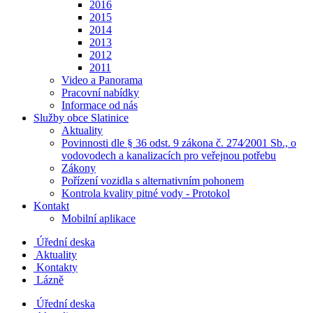
2016
2015
2014
2013
2012
2011
Video a Panorama
Pracovní nabídky
Informace od nás
Služby obce Slatinice
Aktuality
Povinnosti dle § 36 odst. 9 zákona č. 274⁄2001 Sb., o
vodovodech a kanalizacích pro veřejnou potřebu
Zákony
Pořízení vozidla s alternativním pohonem
Kontrola kvality pitné vody - Protokol
Kontakt
Mobilní aplikace
Úřední deska
Aktuality
Kontakty
Lázně
Úřední deska