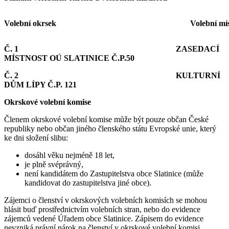
Volební okrsek
Volební mí
Č. 1 ZASEDACÍ
MÍSTNOST OÚ SLATINICE Č.P.50
Č. 2 KULTURNÍ
DŮM LÍPY Č.P. 121
Okrskové volební komise
Členem okrskové volební komise může být pouze občan České
republiky nebo občan jiného členského státu Evropské unie, který
ke dni složení slibu:
dosáhl věku nejméně 18 let,
je plně svéprávný,
není kandidátem do Zastupitelstva obce Slatinice (může
kandidovat do zastupitelstva jiné obce).
Zájemci o členství v okrskových volebních komisích se mohou
hlásit buď prostřednictvím volebních stran, nebo do evidence
zájemců vedené Úřadem obce Slatinice. Zápisem do evidence
nevzniká právní nárok na členství v okrskové volební komisi.