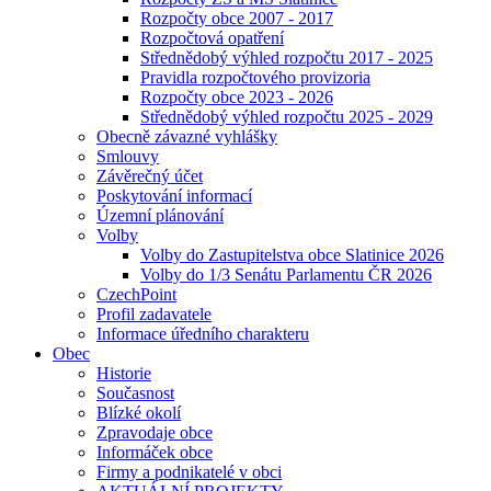
Rozpočty obce 2007 - 2017
Rozpočtová opatření
Střednědobý výhled rozpočtu 2017 - 2025
Pravidla rozpočtového provizoria
Rozpočty obce 2023 - 2026
Střednědobý výhled rozpočtu 2025 - 2029
Obecně závazné vyhlášky
Smlouvy
Závěrečný účet
Poskytování informací
Územní plánování
Volby
Volby do Zastupitelstva obce Slatinice 2026
Volby do 1/3 Senátu Parlamentu ČR 2026
CzechPoint
Profil zadavatele
Informace úředního charakteru
Obec
Historie
Současnost
Blízké okolí
Zpravodaje obce
Informáček obce
Firmy a podnikatelé v obci