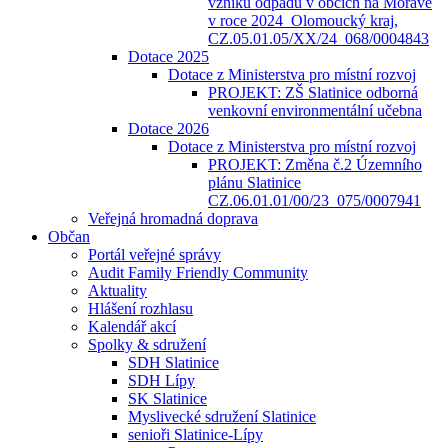
vzniku odpadů v obcích na Moravě
v roce 2024_Olomoucký kraj,
CZ.05.01.05/XX/24_068/0004843
Dotace 2025
Dotace z Ministerstva pro místní rozvoj
PROJEKT: ZŠ Slatinice odborná
venkovní environmentální učebna
Dotace 2026
Dotace z Ministerstva pro místní rozvoj
PROJEKT: Změna č.2 Územního
plánu Slatinice
CZ.06.01.01/00/23_075/0007941
Veřejná hromadná doprava
Občan
Portál veřejné správy
Audit Family Friendly Community
Aktuality
Hlášení rozhlasu
Kalendář akcí
Spolky & sdružení
SDH Slatinice
SDH Lípy
SK Slatinice
Myslivecké sdružení Slatinice
senioři Slatinice-Lípy