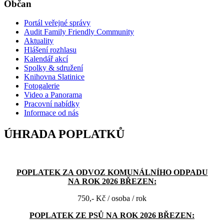
Občan
Portál veřejné správy
Audit Family Friendly Community
Aktuality
Hlášení rozhlasu
Kalendář akcí
Spolky & sdružení
Knihovna Slatinice
Fotogalerie
Video a Panorama
Pracovní nabídky
Informace od nás
ÚHRADA POPLATKŮ
POPLATEK ZA ODVOZ KOMUNÁLNÍHO ODPADU
NA ROK 2026 BŘEZEN:
750,- Kč / osoba / rok
POPLATEK ZE PSŮ NA ROK 2026 BŘEZEN: