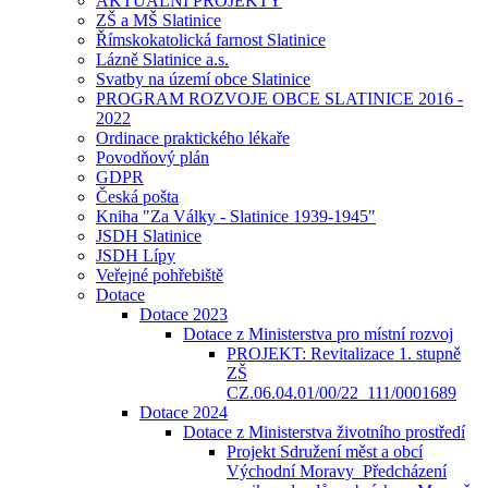
AKTUÁLNÍ PROJEKTY
ZŠ a MŠ Slatinice
Římskokatolická farnost Slatinice
Lázně Slatinice a.s.
Svatby na území obce Slatinice
PROGRAM ROZVOJE OBCE SLATINICE 2016 -
2022
Ordinace praktického lékaře
Povodňový plán
GDPR
Česká pošta
Kniha "Za Války - Slatinice 1939-1945"
JSDH Slatinice
JSDH Lípy
Veřejné pohřebiště
Dotace
Dotace 2023
Dotace z Ministerstva pro místní rozvoj
PROJEKT: Revitalizace 1. stupně
ZŠ
CZ.06.04.01/00/22_111/0001689
Dotace 2024
Dotace z Ministerstva životního prostředí
Projekt Sdružení měst a obcí
Východní Moravy_Předcházení