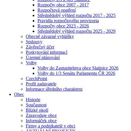
Rozpočty obce 2007 - 2017
Rozpočtová opatření
Střednědobý výhled rozpočtu 2017 - 2025
Pravidla rozpočtového provizoria
Rozpočty obce 2023 - 2026
Střednědobý výhled rozpočtu 2025 - 2029
Obecně závazné vyhlášky
Smlouvy
Závěrečný účet
Poskytování informací
Územní plánování
Volby
Volby do Zastupitelstva obce Slatinice 2026
Volby do 1/3 Senátu Parlamentu ČR 2026
CzechPoint
Profil zadavatele
Informace úředního charakteru
Obec
Historie
Současnost
Blízké okolí
Zpravodaje obce
Informáček obce
Firmy a podnikatelé v obci