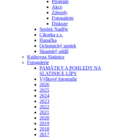
Program
Akce
Zájezdy
Fotogalerie
Diskuze
Spolek Naděje
Cikorka z.s.
Hanačka
Ochotnický spolek
Skautský oddíl
Knihovna Slatinice
Fotogalerie
PAMÁTKY A POHLEDY NA
SLATINICE,LÍPY
Výškové fotografie
2026
2025
2024
2023
2022
2021
2020
2019
2018
2017