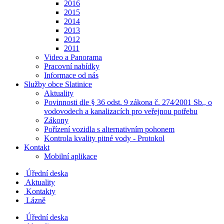
2016
2015
2014
2013
2012
2011
Video a Panorama
Pracovní nabídky
Informace od nás
Služby obce Slatinice
Aktuality
Povinnosti dle § 36 odst. 9 zákona č. 274⁄2001 Sb., o
vodovodech a kanalizacích pro veřejnou potřebu
Zákony
Pořízení vozidla s alternativním pohonem
Kontrola kvality pitné vody - Protokol
Kontakt
Mobilní aplikace
Úřední deska
Aktuality
Kontakty
Lázně
Úřední deska