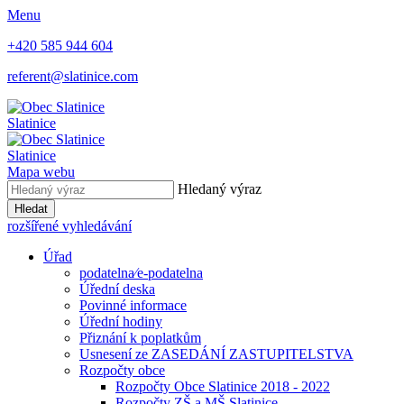
Menu
+420 585 944 604
referent@slatinice.com
Slatinice
Slatinice
Mapa webu
Hledaný výraz
Hledat
rozšířené vyhledávání
Úřad
podatelna⁄e-podatelna
Úřední deska
Povinné informace
Úřední hodiny
Přiznání k poplatkům
Usnesení ze ZASEDÁNÍ ZASTUPITELSTVA
Rozpočty obce
Rozpočty Obce Slatinice 2018 - 2022
Rozpočty ZŠ a MŠ Slatinice