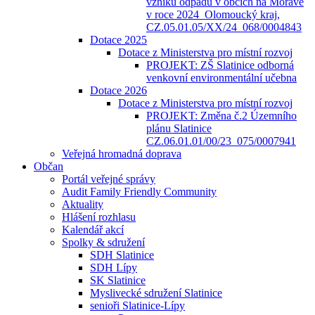
vzniku odpadů v obcích na Moravě
v roce 2024_Olomoucký kraj,
CZ.05.01.05/XX/24_068/0004843
Dotace 2025
Dotace z Ministerstva pro místní rozvoj
PROJEKT: ZŠ Slatinice odborná
venkovní environmentální učebna
Dotace 2026
Dotace z Ministerstva pro místní rozvoj
PROJEKT: Změna č.2 Územního
plánu Slatinice
CZ.06.01.01/00/23_075/0007941
Veřejná hromadná doprava
Občan
Portál veřejné správy
Audit Family Friendly Community
Aktuality
Hlášení rozhlasu
Kalendář akcí
Spolky & sdružení
SDH Slatinice
SDH Lípy
SK Slatinice
Myslivecké sdružení Slatinice
senioři Slatinice-Lípy