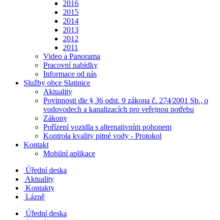
2016
2015
2014
2013
2012
2011
Video a Panorama
Pracovní nabídky
Informace od nás
Služby obce Slatinice
Aktuality
Povinnosti dle § 36 odst. 9 zákona č. 274⁄2001 Sb., o
vodovodech a kanalizacích pro veřejnou potřebu
Zákony
Pořízení vozidla s alternativním pohonem
Kontrola kvality pitné vody - Protokol
Kontakt
Mobilní aplikace
Úřední deska
Aktuality
Kontakty
Lázně
Úřední deska