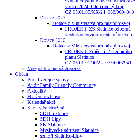
vzniku odpadů v obcích na Moravě
v roce 2024_Olomoucký kraj,
CZ.05.01.05/XX/24_068/0004843
Dotace 2025
Dotace z Ministerstva pro místní rozvoj
PROJEKT: ZŠ Slatinice odborná
venkovní environmentální učebna
Dotace 2026
Dotace z Ministerstva pro místní rozvoj
PROJEKT: Změna č.2 Územního
plánu Slatinice
CZ.06.01.01/00/23_075/0007941
Veřejná hromadná doprava
Občan
Portál veřejné správy
Audit Family Friendly Community
Aktuality
Hlášení rozhlasu
Kalendář akcí
Spolky & sdružení
SDH Slatinice
SDH Lípy
SK Slatinice
Myslivecké sdružení Slatinice
senioři Slatinice-Lípy