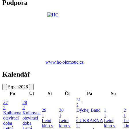
Podpora
www.hc-olomouc.cz
Kalendář
Srpen
2026
Po
Út
St
Čt
Pá
So
31
27
28
2
2
2
29
30
Dýchej Band
1
2
Knihovna
Knihovna
1
1
-
1
1
otevírací
otevírací
Letní
Letní
CUKRÁRNA
Letní
Le
doba
doba
kino v
kino v
U
kino v
ki
Letní
Letní