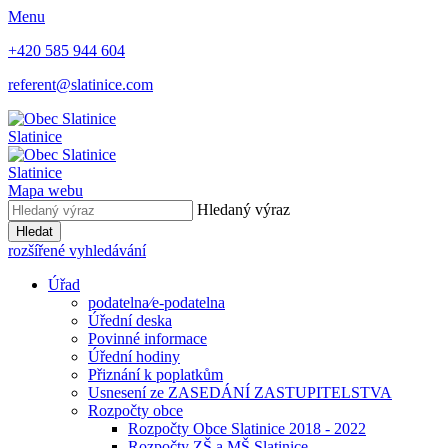
Menu
+420 585 944 604
referent@slatinice.com
Slatinice
Slatinice
Mapa webu
Hledaný výraz
Hledat
rozšířené vyhledávání
Úřad
podatelna⁄e-podatelna
Úřední deska
Povinné informace
Úřední hodiny
Přiznání k poplatkům
Usnesení ze ZASEDÁNÍ ZASTUPITELSTVA
Rozpočty obce
Rozpočty Obce Slatinice 2018 - 2022
Rozpočty ZŠ a MŠ Slatinice