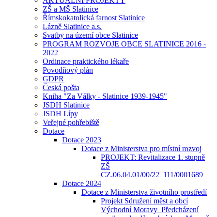
AKTUÁLNÍ PROJEKTY
ZŠ a MŠ Slatinice
Římskokatolická farnost Slatinice
Lázně Slatinice a.s.
Svatby na území obce Slatinice
PROGRAM ROZVOJE OBCE SLATINICE 2016 -
2022
Ordinace praktického lékaře
Povodňový plán
GDPR
Česká pošta
Kniha "Za Války - Slatinice 1939-1945"
JSDH Slatinice
JSDH Lípy
Veřejné pohřebiště
Dotace
Dotace 2023
Dotace z Ministerstva pro místní rozvoj
PROJEKT: Revitalizace 1. stupně
ZŠ
CZ.06.04.01/00/22_111/0001689
Dotace 2024
Dotace z Ministerstva životního prostředí
Projekt Sdružení měst a obcí
Východní Moravy_Předcházení