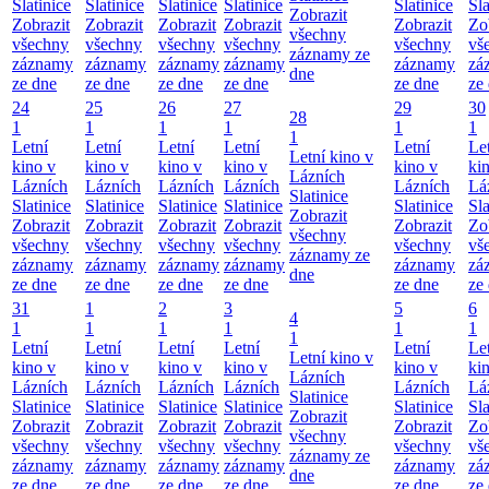
Slatinice
Slatinice
Slatinice
Slatinice
Slatinice
Sla
Zobrazit
Zobrazit
Zobrazit
Zobrazit
Zobrazit
Zobrazit
Zo
všechny
všechny
všechny
všechny
všechny
všechny
vš
záznamy ze
záznamy
záznamy
záznamy
záznamy
záznamy
zá
dne
ze dne
ze dne
ze dne
ze dne
ze dne
ze
24
25
26
27
29
30
28
1
1
1
1
1
1
1
Letní
Letní
Letní
Letní
Letní
Le
Letní kino v
kino v
kino v
kino v
kino v
kino v
ki
Lázních
Lázních
Lázních
Lázních
Lázních
Lázních
Lá
Slatinice
Slatinice
Slatinice
Slatinice
Slatinice
Slatinice
Sla
Zobrazit
Zobrazit
Zobrazit
Zobrazit
Zobrazit
Zobrazit
Zo
všechny
všechny
všechny
všechny
všechny
všechny
vš
záznamy ze
záznamy
záznamy
záznamy
záznamy
záznamy
zá
dne
ze dne
ze dne
ze dne
ze dne
ze dne
ze
31
1
2
3
5
6
4
1
1
1
1
1
1
1
Letní
Letní
Letní
Letní
Letní
Le
Letní kino v
kino v
kino v
kino v
kino v
kino v
ki
Lázních
Lázních
Lázních
Lázních
Lázních
Lázních
Lá
Slatinice
Slatinice
Slatinice
Slatinice
Slatinice
Slatinice
Sla
Zobrazit
Zobrazit
Zobrazit
Zobrazit
Zobrazit
Zobrazit
Zo
všechny
všechny
všechny
všechny
všechny
všechny
vš
záznamy ze
záznamy
záznamy
záznamy
záznamy
záznamy
zá
dne
ze dne
ze dne
ze dne
ze dne
ze dne
ze