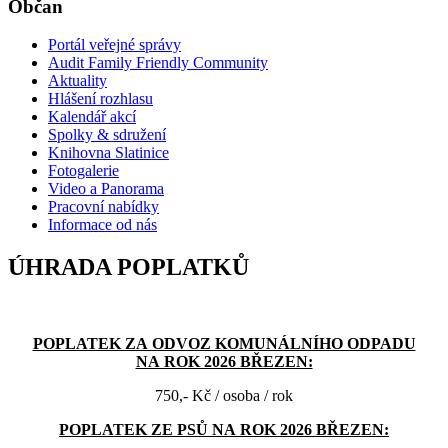
Občan
Portál veřejné správy
Audit Family Friendly Community
Aktuality
Hlášení rozhlasu
Kalendář akcí
Spolky & sdružení
Knihovna Slatinice
Fotogalerie
Video a Panorama
Pracovní nabídky
Informace od nás
ÚHRADA POPLATKŮ
POPLATEK ZA ODVOZ KOMUNÁLNÍHO ODPADU
NA ROK 2026 BŘEZEN:
750,- Kč / osoba / rok
POPLATEK ZE PSŮ NA ROK 2026 BŘEZEN: