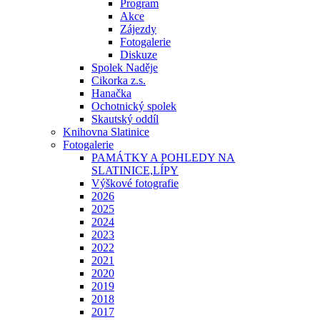
Program
Akce
Zájezdy
Fotogalerie
Diskuze
Spolek Naděje
Cikorka z.s.
Hanačka
Ochotnický spolek
Skautský oddíl
Knihovna Slatinice
Fotogalerie
PAMÁTKY A POHLEDY NA
SLATINICE,LÍPY
Výškové fotografie
2026
2025
2024
2023
2022
2021
2020
2019
2018
2017