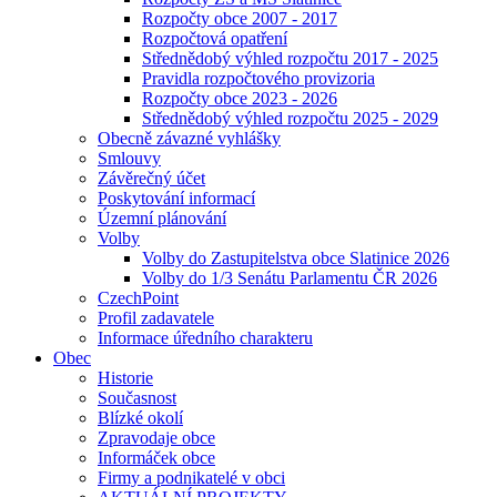
Rozpočty obce 2007 - 2017
Rozpočtová opatření
Střednědobý výhled rozpočtu 2017 - 2025
Pravidla rozpočtového provizoria
Rozpočty obce 2023 - 2026
Střednědobý výhled rozpočtu 2025 - 2029
Obecně závazné vyhlášky
Smlouvy
Závěrečný účet
Poskytování informací
Územní plánování
Volby
Volby do Zastupitelstva obce Slatinice 2026
Volby do 1/3 Senátu Parlamentu ČR 2026
CzechPoint
Profil zadavatele
Informace úředního charakteru
Obec
Historie
Současnost
Blízké okolí
Zpravodaje obce
Informáček obce
Firmy a podnikatelé v obci