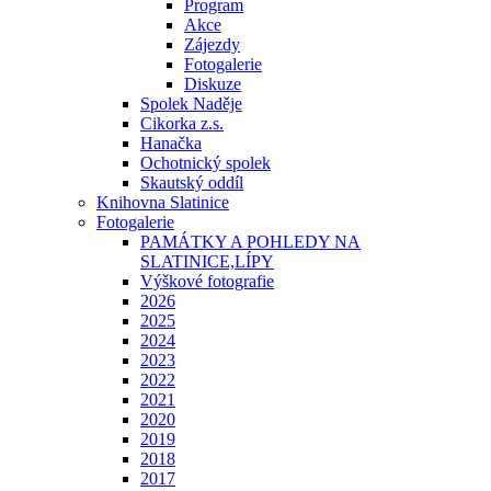
Program
Akce
Zájezdy
Fotogalerie
Diskuze
Spolek Naděje
Cikorka z.s.
Hanačka
Ochotnický spolek
Skautský oddíl
Knihovna Slatinice
Fotogalerie
PAMÁTKY A POHLEDY NA
SLATINICE,LÍPY
Výškové fotografie
2026
2025
2024
2023
2022
2021
2020
2019
2018
2017