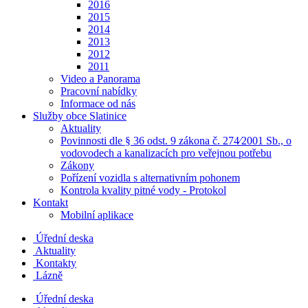
2016
2015
2014
2013
2012
2011
Video a Panorama
Pracovní nabídky
Informace od nás
Služby obce Slatinice
Aktuality
Povinnosti dle § 36 odst. 9 zákona č. 274⁄2001 Sb., o
vodovodech a kanalizacích pro veřejnou potřebu
Zákony
Pořízení vozidla s alternativním pohonem
Kontrola kvality pitné vody - Protokol
Kontakt
Mobilní aplikace
Úřední deska
Aktuality
Kontakty
Lázně
Úřední deska