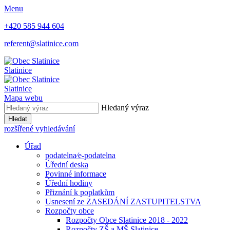
Menu
+420 585 944 604
referent@slatinice.com
Slatinice
Slatinice
Mapa webu
Hledaný výraz
Hledat
rozšířené vyhledávání
Úřad
podatelna⁄e-podatelna
Úřední deska
Povinné informace
Úřední hodiny
Přiznání k poplatkům
Usnesení ze ZASEDÁNÍ ZASTUPITELSTVA
Rozpočty obce
Rozpočty Obce Slatinice 2018 - 2022
Rozpočty ZŠ a MŠ Slatinice