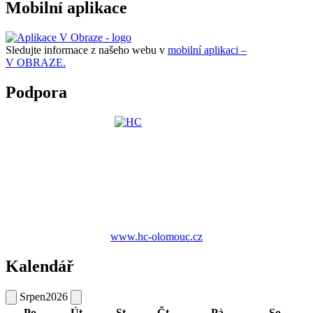
Mobilní aplikace
Sledujte informace z našeho webu v
mobilní aplikaci –
V OBRAZE.
Podpora
www.hc-olomouc.cz
Kalendář
Srpen
2026
Po
Út
St
Čt
Pá
So