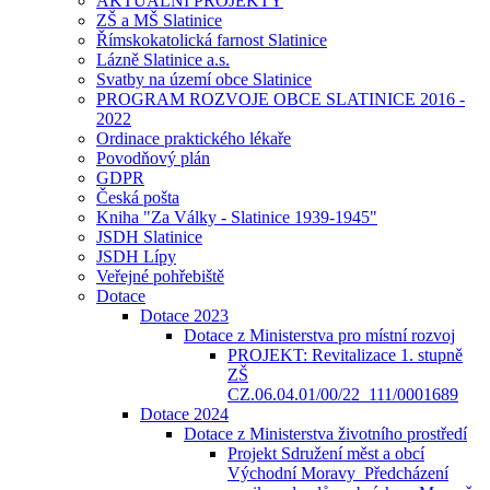
AKTUÁLNÍ PROJEKTY
ZŠ a MŠ Slatinice
Římskokatolická farnost Slatinice
Lázně Slatinice a.s.
Svatby na území obce Slatinice
PROGRAM ROZVOJE OBCE SLATINICE 2016 -
2022
Ordinace praktického lékaře
Povodňový plán
GDPR
Česká pošta
Kniha "Za Války - Slatinice 1939-1945"
JSDH Slatinice
JSDH Lípy
Veřejné pohřebiště
Dotace
Dotace 2023
Dotace z Ministerstva pro místní rozvoj
PROJEKT: Revitalizace 1. stupně
ZŠ
CZ.06.04.01/00/22_111/0001689
Dotace 2024
Dotace z Ministerstva životního prostředí
Projekt Sdružení měst a obcí
Východní Moravy_Předcházení