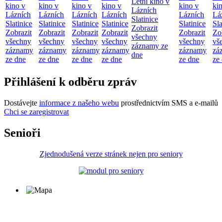
Letní kino v
kino v
kino v
kino v
kino v
kino v
ki
Lázních
Lázních
Lázních
Lázních
Lázních
Lázních
Lá
Slatinice
Slatinice
Slatinice
Slatinice
Slatinice
Slatinice
Sla
Zobrazit
Zobrazit
Zobrazit
Zobrazit
Zobrazit
Zobrazit
Zo
všechny
všechny
všechny
všechny
všechny
všechny
vš
záznamy ze
záznamy
záznamy
záznamy
záznamy
záznamy
zá
dne
ze dne
ze dne
ze dne
ze dne
ze dne
ze
Přihlášení k odběru zpráv
Dostávejte
informace z našeho webu
prostřednictvím SMS a e-mailů
Chci se zaregistrovat
Senioři
Zjednodušená verze stránek nejen pro seniory