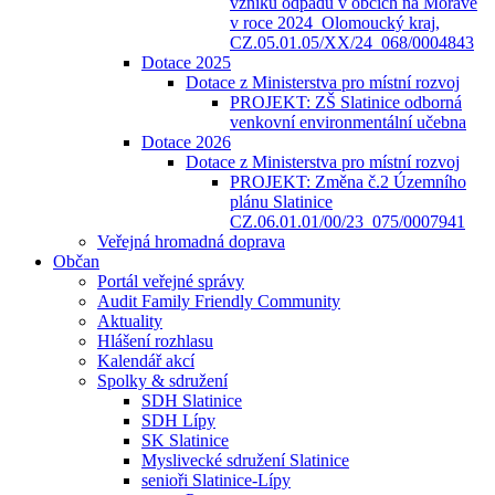
vzniku odpadů v obcích na Moravě
v roce 2024_Olomoucký kraj,
CZ.05.01.05/XX/24_068/0004843
Dotace 2025
Dotace z Ministerstva pro místní rozvoj
PROJEKT: ZŠ Slatinice odborná
venkovní environmentální učebna
Dotace 2026
Dotace z Ministerstva pro místní rozvoj
PROJEKT: Změna č.2 Územního
plánu Slatinice
CZ.06.01.01/00/23_075/0007941
Veřejná hromadná doprava
Občan
Portál veřejné správy
Audit Family Friendly Community
Aktuality
Hlášení rozhlasu
Kalendář akcí
Spolky & sdružení
SDH Slatinice
SDH Lípy
SK Slatinice
Myslivecké sdružení Slatinice
senioři Slatinice-Lípy