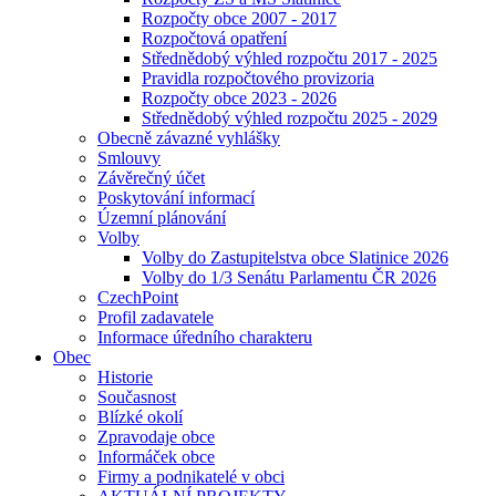
Rozpočty obce 2007 - 2017
Rozpočtová opatření
Střednědobý výhled rozpočtu 2017 - 2025
Pravidla rozpočtového provizoria
Rozpočty obce 2023 - 2026
Střednědobý výhled rozpočtu 2025 - 2029
Obecně závazné vyhlášky
Smlouvy
Závěrečný účet
Poskytování informací
Územní plánování
Volby
Volby do Zastupitelstva obce Slatinice 2026
Volby do 1/3 Senátu Parlamentu ČR 2026
CzechPoint
Profil zadavatele
Informace úředního charakteru
Obec
Historie
Současnost
Blízké okolí
Zpravodaje obce
Informáček obce
Firmy a podnikatelé v obci