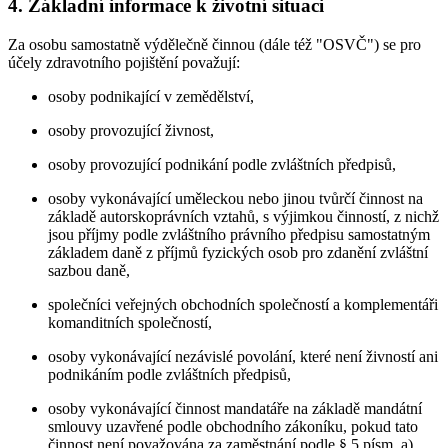
4. Základní informace k životní situaci
Za osobu samostatně výdělečně činnou (dále též "OSVČ") se pro
účely zdravotního pojištění považují:
osoby podnikající v zemědělství,
osoby provozující živnost,
osoby provozující podnikání podle zvláštních předpisů,
osoby vykonávající uměleckou nebo jinou tvůrčí činnost na
základě autorskoprávních vztahů, s výjimkou činností, z nichž
jsou příjmy podle zvláštního právního předpisu samostatným
základem daně z příjmů fyzických osob pro zdanění zvláštní
sazbou daně,
společníci veřejných obchodních společností a komplementáři
komanditních společností,
osoby vykonávající nezávislé povolání, které není živností ani
podnikáním podle zvláštních předpisů,
osoby vykonávající činnost mandatáře na základě mandátní
smlouvy uzavřené podle obchodního zákoníku, pokud tato
činnost není považována za zaměstnání podle § 5 písm. a)