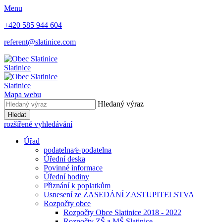
Menu
+420 585 944 604
referent@slatinice.com
Slatinice
Slatinice
Mapa webu
Hledaný výraz
Hledat
rozšířené vyhledávání
Úřad
podatelna⁄e-podatelna
Úřední deska
Povinné informace
Úřední hodiny
Přiznání k poplatkům
Usnesení ze ZASEDÁNÍ ZASTUPITELSTVA
Rozpočty obce
Rozpočty Obce Slatinice 2018 - 2022
Rozpočty ZŠ a MŠ Slatinice