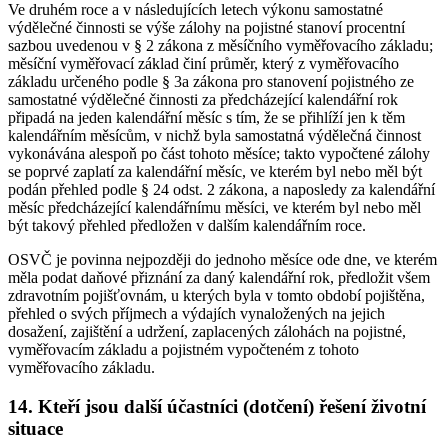
Ve druhém roce a v následujících letech výkonu samostatné
výdělečné činnosti se výše zálohy na pojistné stanoví procentní
sazbou uvedenou v § 2 zákona z měsíčního vyměřovacího základu;
měsíční vyměřovací základ činí průměr, který z vyměřovacího
základu určeného podle § 3a zákona pro stanovení pojistného ze
samostatné výdělečné činnosti za předcházející kalendářní rok
připadá na jeden kalendářní měsíc s tím, že se přihlíží jen k těm
kalendářním měsícům, v nichž byla samostatná výdělečná činnost
vykonávána alespoň po část tohoto měsíce; takto vypočtené zálohy
se poprvé zaplatí za kalendářní měsíc, ve kterém byl nebo měl být
podán přehled podle § 24 odst. 2 zákona, a naposledy za kalendářní
měsíc předcházející kalendářnímu měsíci, ve kterém byl nebo měl
být takový přehled předložen v dalším kalendářním roce.
OSVČ je povinna nejpozději do jednoho měsíce ode dne, ve kterém
měla podat daňové přiznání za daný kalendářní rok, předložit všem
zdravotním pojišťovnám, u kterých byla v tomto období pojištěna,
přehled o svých příjmech a výdajích vynaložených na jejich
dosažení, zajištění a udržení, zaplacených zálohách na pojistné,
vyměřovacím základu a pojistném vypočteném z tohoto
vyměřovacího základu.
14. Kteří jsou další účastníci (dotčení) řešení životní
situace