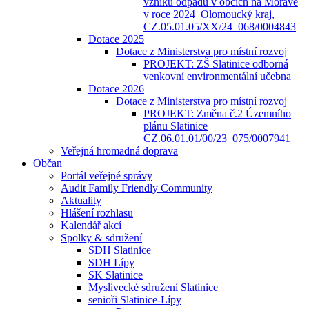
vzniku odpadů v obcích na Moravě
v roce 2024_Olomoucký kraj,
CZ.05.01.05/XX/24_068/0004843
Dotace 2025
Dotace z Ministerstva pro místní rozvoj
PROJEKT: ZŠ Slatinice odborná
venkovní environmentální učebna
Dotace 2026
Dotace z Ministerstva pro místní rozvoj
PROJEKT: Změna č.2 Územního
plánu Slatinice
CZ.06.01.01/00/23_075/0007941
Veřejná hromadná doprava
Občan
Portál veřejné správy
Audit Family Friendly Community
Aktuality
Hlášení rozhlasu
Kalendář akcí
Spolky & sdružení
SDH Slatinice
SDH Lípy
SK Slatinice
Myslivecké sdružení Slatinice
senioři Slatinice-Lípy