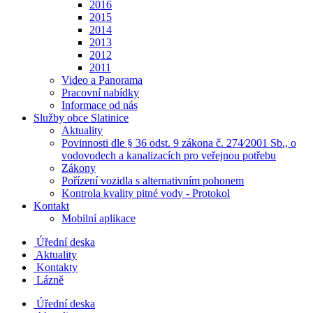
2016
2015
2014
2013
2012
2011
Video a Panorama
Pracovní nabídky
Informace od nás
Služby obce Slatinice
Aktuality
Povinnosti dle § 36 odst. 9 zákona č. 274⁄2001 Sb., o
vodovodech a kanalizacích pro veřejnou potřebu
Zákony
Pořízení vozidla s alternativním pohonem
Kontrola kvality pitné vody - Protokol
Kontakt
Mobilní aplikace
Úřední deska
Aktuality
Kontakty
Lázně
Úřední deska