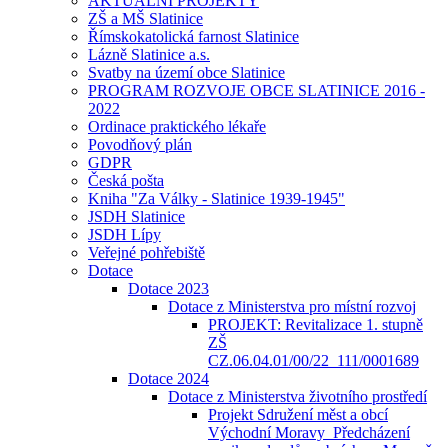
AKTUÁLNÍ PROJEKTY
ZŠ a MŠ Slatinice
Římskokatolická farnost Slatinice
Lázně Slatinice a.s.
Svatby na území obce Slatinice
PROGRAM ROZVOJE OBCE SLATINICE 2016 -
2022
Ordinace praktického lékaře
Povodňový plán
GDPR
Česká pošta
Kniha "Za Války - Slatinice 1939-1945"
JSDH Slatinice
JSDH Lípy
Veřejné pohřebiště
Dotace
Dotace 2023
Dotace z Ministerstva pro místní rozvoj
PROJEKT: Revitalizace 1. stupně
ZŠ
CZ.06.04.01/00/22_111/0001689
Dotace 2024
Dotace z Ministerstva životního prostředí
Projekt Sdružení měst a obcí
Východní Moravy_Předcházení