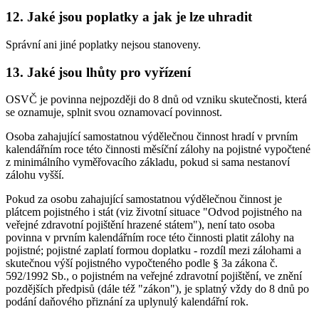
12. Jaké jsou poplatky a jak je lze uhradit
Správní ani jiné poplatky nejsou stanoveny.
13. Jaké jsou lhůty pro vyřízení
OSVČ je povinna nejpozději do 8 dnů od vzniku skutečnosti, která
se oznamuje, splnit svou oznamovací povinnost.
Osoba zahajující samostatnou výdělečnou činnost hradí v prvním
kalendářním roce této činnosti měsíční zálohy na pojistné vypočtené
z minimálního vyměřovacího základu, pokud si sama nestanoví
zálohu vyšší.
Pokud za osobu zahajující samostatnou výdělečnou činnost je
plátcem pojistného i stát (viz životní situace "Odvod pojistného na
veřejné zdravotní pojištění hrazené státem"), není tato osoba
povinna v prvním kalendářním roce této činnosti platit zálohy na
pojistné; pojistné zaplatí formou doplatku - rozdíl mezi zálohami a
skutečnou výší pojistného vypočteného podle § 3a zákona č.
592/1992 Sb., o pojistném na veřejné zdravotní pojištění, ve znění
pozdějších předpisů (dále též "zákon"), je splatný vždy do 8 dnů po
podání daňového přiznání za uplynulý kalendářní rok.