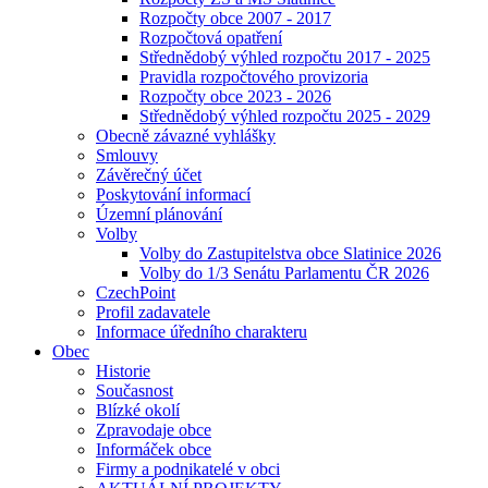
Rozpočty obce 2007 - 2017
Rozpočtová opatření
Střednědobý výhled rozpočtu 2017 - 2025
Pravidla rozpočtového provizoria
Rozpočty obce 2023 - 2026
Střednědobý výhled rozpočtu 2025 - 2029
Obecně závazné vyhlášky
Smlouvy
Závěrečný účet
Poskytování informací
Územní plánování
Volby
Volby do Zastupitelstva obce Slatinice 2026
Volby do 1/3 Senátu Parlamentu ČR 2026
CzechPoint
Profil zadavatele
Informace úředního charakteru
Obec
Historie
Současnost
Blízké okolí
Zpravodaje obce
Informáček obce
Firmy a podnikatelé v obci