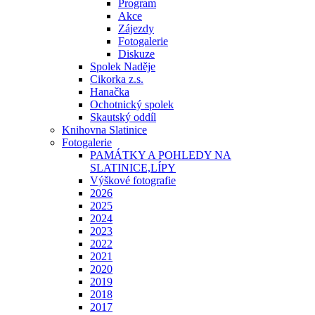
Program
Akce
Zájezdy
Fotogalerie
Diskuze
Spolek Naděje
Cikorka z.s.
Hanačka
Ochotnický spolek
Skautský oddíl
Knihovna Slatinice
Fotogalerie
PAMÁTKY A POHLEDY NA
SLATINICE,LÍPY
Výškové fotografie
2026
2025
2024
2023
2022
2021
2020
2019
2018
2017