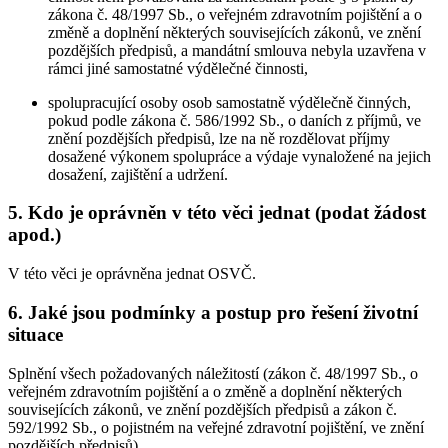
zákona č. 48/1997 Sb., o veřejném zdravotním pojištění a o
změně a doplnění některých souvisejících zákonů, ve znění
pozdějších předpisů, a mandátní smlouva nebyla uzavřena v
rámci jiné samostatné výdělečné činnosti,
spolupracující osoby osob samostatně výdělečně činných,
pokud podle zákona č. 586/1992 Sb., o daních z příjmů, ve
znění pozdějších předpisů, lze na ně rozdělovat příjmy
dosažené výkonem spolupráce a výdaje vynaložené na jejich
dosažení, zajištění a udržení.
5. Kdo je oprávněn v této věci jednat (podat žádost
apod.)
V této věci je oprávněna jednat OSVČ.
6. Jaké jsou podmínky a postup pro řešení životní
situace
Splnění všech požadovaných náležitostí (zákon č. 48/1997 Sb., o
veřejném zdravotním pojištění a o změně a doplnění některých
souvisejících zákonů, ve znění pozdějších předpisů a zákon č.
592/1992 Sb., o pojistném na veřejné zdravotní pojištění, ve znění
pozdějších předpisů).