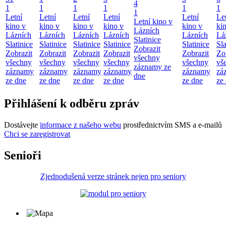
4
1
1
1
1
1
1
1
Letní
Letní
Letní
Letní
Letní
Le
Letní kino v
kino v
kino v
kino v
kino v
kino v
ki
Lázních
Lázních
Lázních
Lázních
Lázních
Lázních
Lá
Slatinice
Slatinice
Slatinice
Slatinice
Slatinice
Slatinice
Sla
Zobrazit
Zobrazit
Zobrazit
Zobrazit
Zobrazit
Zobrazit
Zo
všechny
všechny
všechny
všechny
všechny
všechny
vš
záznamy ze
záznamy
záznamy
záznamy
záznamy
záznamy
zá
dne
ze dne
ze dne
ze dne
ze dne
ze dne
ze
Přihlášení k odběru zpráv
Dostávejte
informace z našeho webu
prostřednictvím SMS a e-mailů
Chci se zaregistrovat
Senioři
Zjednodušená verze stránek nejen pro seniory