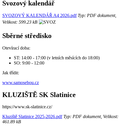
Svozový kalendář
SVOZOVÝ KALENDÁŘ A4 2026.pdf
Typ: PDF dokument,
Velikost: 599.23 kB
Sběrné středisko
Otevírací doba:
ST: 14:00 - 17:00 (v letních měsících do 18:00)
SO: 9:00 - 12:00
Jak třídit:
www.samosebou.cz
KLUZIŠTĚ SK Slatinice
https://www.sk-slatinice.cz/
Kluziště Slatinice 2025-2026.pdf
Typ: PDF dokument, Velikost:
461.89 kB