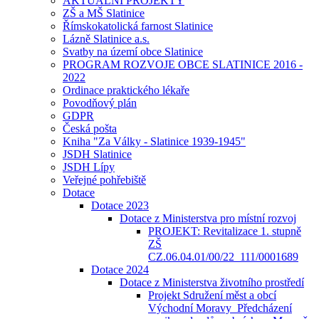
AKTUÁLNÍ PROJEKTY
ZŠ a MŠ Slatinice
Římskokatolická farnost Slatinice
Lázně Slatinice a.s.
Svatby na území obce Slatinice
PROGRAM ROZVOJE OBCE SLATINICE 2016 -
2022
Ordinace praktického lékaře
Povodňový plán
GDPR
Česká pošta
Kniha "Za Války - Slatinice 1939-1945"
JSDH Slatinice
JSDH Lípy
Veřejné pohřebiště
Dotace
Dotace 2023
Dotace z Ministerstva pro místní rozvoj
PROJEKT: Revitalizace 1. stupně
ZŠ
CZ.06.04.01/00/22_111/0001689
Dotace 2024
Dotace z Ministerstva životního prostředí
Projekt Sdružení měst a obcí
Východní Moravy_Předcházení