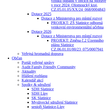
vzniku odpadů v obcích na Moravě
v roce 2024_Olomoucký kraj,
CZ.05.01.05/XX/24_068/0004843
Dotace 2025
Dotace z Ministerstva pro místní rozvoj
PROJEKT: ZŠ Slatinice odborná
venkovní environmentální učebna
Dotace 2026
Dotace z Ministerstva pro místní rozvoj
PROJEKT: Změna č.2 Územního
plánu Slatinice
CZ.06.01.01/00/23_075/0007941
Veřejná hromadná doprava
Občan
Portál veřejné správy
Audit Family Friendly Community
Aktuality
Hlášení rozhlasu
Kalendář akcí
Spolky & sdružení
SDH Slatinice
SDH Lípy
SK Slatinice
Myslivecké sdružení Slatinice
senioři Slatinice-Lípy