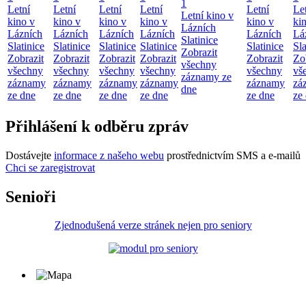
1
Letní
Letní
Letní
Letní
Letní
Le
Letní kino v
kino v
kino v
kino v
kino v
kino v
ki
Lázních
Lázních
Lázních
Lázních
Lázních
Lázních
Lá
Slatinice
Slatinice
Slatinice
Slatinice
Slatinice
Slatinice
Sla
Zobrazit
Zobrazit
Zobrazit
Zobrazit
Zobrazit
Zobrazit
Zo
všechny
všechny
všechny
všechny
všechny
všechny
vš
záznamy ze
záznamy
záznamy
záznamy
záznamy
záznamy
zá
dne
ze dne
ze dne
ze dne
ze dne
ze dne
ze
Přihlášení k odběru zpráv
Dostávejte
informace z našeho webu
prostřednictvím SMS a e-mailů
Chci se zaregistrovat
Senioři
Zjednodušená verze stránek nejen pro seniory