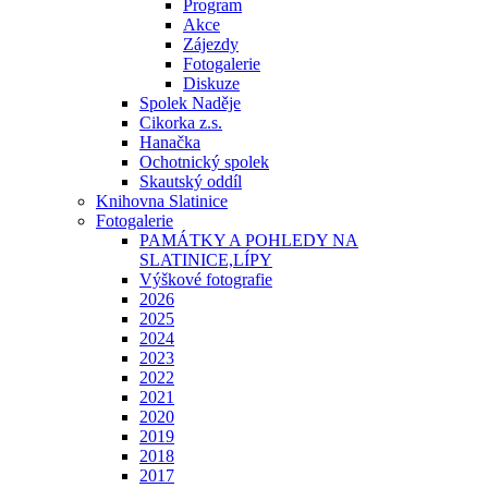
Program
Akce
Zájezdy
Fotogalerie
Diskuze
Spolek Naděje
Cikorka z.s.
Hanačka
Ochotnický spolek
Skautský oddíl
Knihovna Slatinice
Fotogalerie
PAMÁTKY A POHLEDY NA
SLATINICE,LÍPY
Výškové fotografie
2026
2025
2024
2023
2022
2021
2020
2019
2018
2017