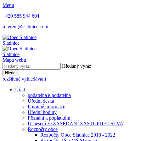
Menu
+420 585 944 604
referent@slatinice.com
Slatinice
Slatinice
Mapa webu
Hledaný výraz
Hledat
rozšířené vyhledávání
Úřad
podatelna⁄e-podatelna
Úřední deska
Povinné informace
Úřední hodiny
Přiznání k poplatkům
Usnesení ze ZASEDÁNÍ ZASTUPITELSTVA
Rozpočty obce
Rozpočty Obce Slatinice 2018 - 2022
Rozpočty ZŠ a MŠ Slatinice