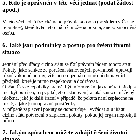
5. Kdo je oprávněn v této věci jednat (podat žádost
apod.)
V této věci jedná fyzická nebo právnická osoba (se sídlem v České
republice), které byla nebo má být uložena pokuta, anebo zmocněná
osoba.
6. Jaké jsou podmínky a postup pro řešení životní
situace
Jednání před úřady cizího státu se řídí právním řádem tohoto státu.
Pokuty, jako sankce za porušení stanovených povinností, upravují
různé zákonné normy, většinou se jedná o porušení dopravních
předpisů, které je nutno respektovat a dodržovat.
Občan České republiky by měl být informován, jaký právní předpis
měl být porušen, resp. jaké jeho ustanovení, a jaká sankce může být
uložena, jaké je další řízení v případě, že pokuta není zaplacena na
místě, a jaké jsou opravné prostředky.
V případě zaplacení pokuty se doporučuje - vyžádat si u úřadu
cizího státu potvrzení o zaplacení pokuty, pokud jej orgán neposkytl
přímo.
7. Jakým způsobem můžete zahájit řešení životní
situace