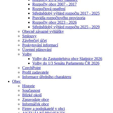
Rozpočty obce 2007 - 2017
Rozpočtová opatření
Střednědobý výhled rozpočtu 2017 - 2025
Pravidla rozpočtového provizoria
Rozpočty obce 2023 - 2026
Střednědobý výhled rozpočtu 2025 - 2029
Obecně závazné vyhlášky
Smlouvy
Závěrečný účet
Poskytování informací
Územní plánování
Volby
Volby do Zastupitelstva obce Slatinice 2026
Volby do 1/3 Senátu Parlamentu ČR 2026
CzechPoint
Profil zadavatele
Informace úředního charakteru
Obec
Historie
Současnost
Blízké okolí
Zpravodaje obce
Informáček obce
Firmy a podnikatelé v obci