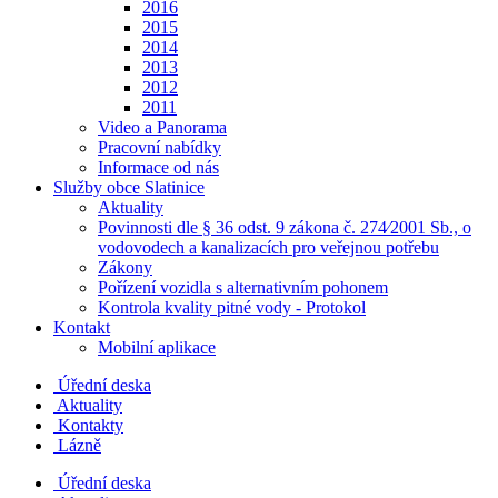
2016
2015
2014
2013
2012
2011
Video a Panorama
Pracovní nabídky
Informace od nás
Služby obce Slatinice
Aktuality
Povinnosti dle § 36 odst. 9 zákona č. 274⁄2001 Sb., o
vodovodech a kanalizacích pro veřejnou potřebu
Zákony
Pořízení vozidla s alternativním pohonem
Kontrola kvality pitné vody - Protokol
Kontakt
Mobilní aplikace
Úřední deska
Aktuality
Kontakty
Lázně
Úřední deska