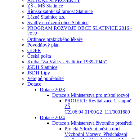
AKTUÁLNÍ PROJEKTY
ZŠ a MŠ Slatinice
Římskokatolická farnost Slatinice
Lázně Slatinice a.s.
Svatby na území obce Slatinice
PROGRAM ROZVOJE OBCE SLATINICE 2016 -
2022
Ordinace praktického lékaře
Povodňový plán
GDPR
Česká pošta
Kniha "Za Války - Slatinice 1939-1945"
JSDH Slatinice
JSDH Lípy
Veřejné pohřebiště
Dotace
Dotace 2023
Dotace z Ministerstva pro místní rozvoj
PROJEKT: Revitalizace 1. stupně
ZŠ
CZ.06.04.01/00/22_111/0001689
Dotace 2024
Dotace z Ministerstva životního prostředí
Projekt Sdružení měst a obcí
Východní Moravy_Předcházení