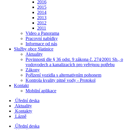
2016
2015
2014
2013
2012
2011
Video a Panorama
Pracovní nabídky
Informace od nás
Služby obce Slatinice
Aktuality
Povinnosti dle § 36 odst. 9 zákona č. 274⁄2001 Sb., o
vodovodech a kanalizacích pro veřejnou potřebu
Zákony
Pořízení vozidla s alternativním pohonem
Kontrola kvality pitné vody - Protokol
Kontakt
Mobilní aplikace
Úřední deska
Aktuality
Kontakty
Lázně
Úřední deska