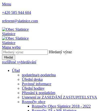
Menu
+420 585 944 604
referent@slatinice.com
Slatinice
Slatinice
Mapa webu
Hledaný výraz
Hledat
rozšířené vyhledávání
Úřad
podatelna⁄e-podatelna
Úřední deska
Povinné informace
Úřední hodiny
Přiznání k poplatkům
Usnesení ze ZASEDÁNÍ ZASTUPITELSTVA
Rozpočty obce
Rozpočty Obce Slatinice 2018 - 2022
Rozpočty ZŠ a MŠ Slatinice