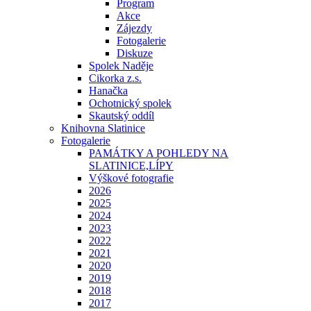
Program
Akce
Zájezdy
Fotogalerie
Diskuze
Spolek Naděje
Cikorka z.s.
Hanačka
Ochotnický spolek
Skautský oddíl
Knihovna Slatinice
Fotogalerie
PAMÁTKY A POHLEDY NA
SLATINICE,LÍPY
Výškové fotografie
2026
2025
2024
2023
2022
2021
2020
2019
2018
2017