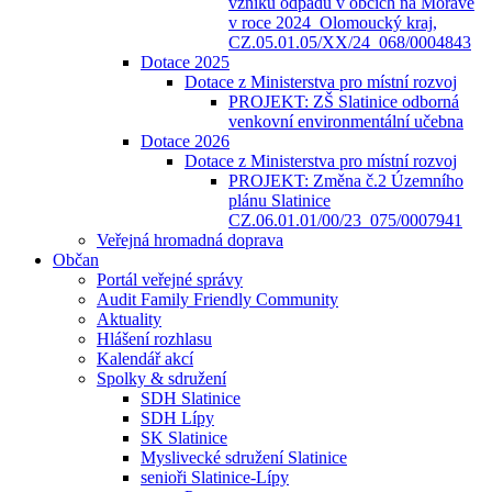
vzniku odpadů v obcích na Moravě
v roce 2024_Olomoucký kraj,
CZ.05.01.05/XX/24_068/0004843
Dotace 2025
Dotace z Ministerstva pro místní rozvoj
PROJEKT: ZŠ Slatinice odborná
venkovní environmentální učebna
Dotace 2026
Dotace z Ministerstva pro místní rozvoj
PROJEKT: Změna č.2 Územního
plánu Slatinice
CZ.06.01.01/00/23_075/0007941
Veřejná hromadná doprava
Občan
Portál veřejné správy
Audit Family Friendly Community
Aktuality
Hlášení rozhlasu
Kalendář akcí
Spolky & sdružení
SDH Slatinice
SDH Lípy
SK Slatinice
Myslivecké sdružení Slatinice
senioři Slatinice-Lípy