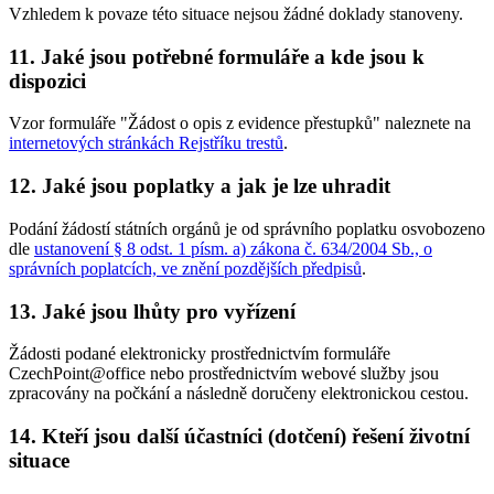
Vzhledem k povaze této situace nejsou žádné doklady stanoveny.
11. Jaké jsou potřebné formuláře a kde jsou k
dispozici
Vzor formuláře "Žádost o opis z evidence přestupků" naleznete na
internetových stránkách Rejstříku trestů
.
12. Jaké jsou poplatky a jak je lze uhradit
Podání žádostí státních orgánů je od správního poplatku osvobozeno
dle
ustanovení § 8 odst. 1 písm. a) zákona č. 634/2004 Sb., o
správních poplatcích, ve znění pozdějších předpisů
.
13. Jaké jsou lhůty pro vyřízení
Žádosti podané elektronicky prostřednictvím formuláře
CzechPoint@office nebo prostřednictvím webové služby jsou
zpracovány na počkání a následně doručeny elektronickou cestou.
14. Kteří jsou další účastníci (dotčení) řešení životní
situace