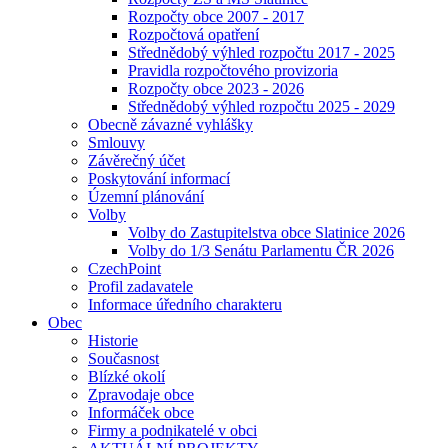
Rozpočty obce 2007 - 2017
Rozpočtová opatření
Střednědobý výhled rozpočtu 2017 - 2025
Pravidla rozpočtového provizoria
Rozpočty obce 2023 - 2026
Střednědobý výhled rozpočtu 2025 - 2029
Obecně závazné vyhlášky
Smlouvy
Závěrečný účet
Poskytování informací
Územní plánování
Volby
Volby do Zastupitelstva obce Slatinice 2026
Volby do 1/3 Senátu Parlamentu ČR 2026
CzechPoint
Profil zadavatele
Informace úředního charakteru
Obec
Historie
Současnost
Blízké okolí
Zpravodaje obce
Informáček obce
Firmy a podnikatelé v obci