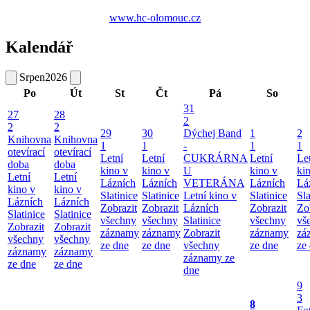
www.hc-olomouc.cz
Kalendář
Srpen
2026
Po
Út
St
Čt
Pá
So
31
27
28
2
2
2
29
30
Dýchej Band
1
2
Knihovna
Knihovna
1
1
-
1
1
otevírací
otevírací
Letní
Letní
CUKRÁRNA
Letní
Le
doba
doba
kino v
kino v
U
kino v
ki
Letní
Letní
Lázních
Lázních
VETERÁNA
Lázních
Lá
kino v
kino v
Slatinice
Slatinice
Letní kino v
Slatinice
Sla
Lázních
Lázních
Zobrazit
Zobrazit
Lázních
Zobrazit
Zo
Slatinice
Slatinice
všechny
všechny
Slatinice
všechny
vš
Zobrazit
Zobrazit
záznamy
záznamy
Zobrazit
záznamy
zá
všechny
všechny
ze dne
ze dne
všechny
ze dne
ze
záznamy
záznamy
záznamy ze
ze dne
ze dne
dne
9
3
8