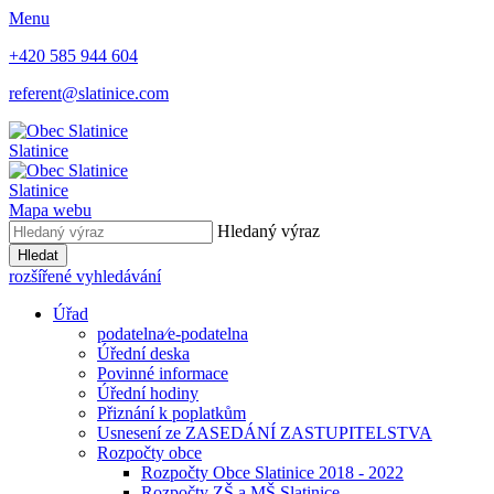
Menu
+420 585 944 604
referent@slatinice.com
Slatinice
Slatinice
Mapa webu
Hledaný výraz
Hledat
rozšířené vyhledávání
Úřad
podatelna⁄e-podatelna
Úřední deska
Povinné informace
Úřední hodiny
Přiznání k poplatkům
Usnesení ze ZASEDÁNÍ ZASTUPITELSTVA
Rozpočty obce
Rozpočty Obce Slatinice 2018 - 2022
Rozpočty ZŠ a MŠ Slatinice