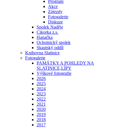
Program
Akce
Zájezdy
Fotogalerie
Diskuze
Spolek Naděje
Cikorka z.s.
Hanačka
Ochotnický spolek
Skautský oddíl
Knihovna Slatinice
Fotogalerie
PAMÁTKY A POHLEDY NA
SLATINICE,LÍPY
Výškové fotografie
2026
2025
2024
2023
2022
2021
2020
2019
2018
2017