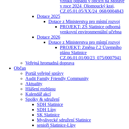
vzniku odpadů v obcích na Moravě
v roce 2024_Olomoucký kraj,
CZ.05.01.05/XX/24_068/0004843
Dotace 2025
Dotace z Ministerstva pro místní rozvoj
PROJEKT: ZŠ Slatinice odborná
venkovní environmentální učebna
Dotace 2026
Dotace z Ministerstva pro místní rozvoj
PROJEKT: Změna č.2 Územního
plánu Slatinice
CZ.06.01.01/00/23_075/0007941
Veřejná hromadná doprava
Občan
Portál veřejné správy
Audit Family Friendly Community
Aktuality
Hlášení rozhlasu
Kalendář akcí
Spolky & sdružení
SDH Slatinice
SDH Lípy
SK Slatinice
Myslivecké sdružení Slatinice
senioři Slatinice-Lípy