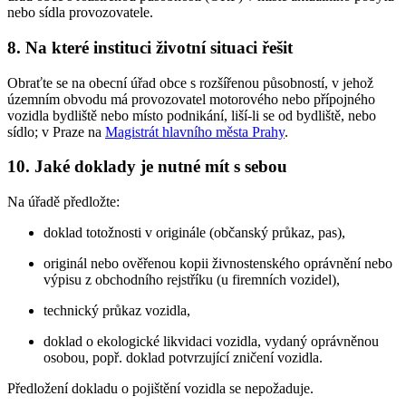
nebo sídla provozovatele.
8. Na které instituci životní situaci řešit
Obraťte se na obecní úřad obce s rozšířenou působností, v jehož
územním obvodu má provozovatel motorového nebo přípojného
vozidla bydliště nebo místo podnikání, liší-li se od bydliště, nebo
sídlo; v Praze na
Magistrát hlavního města Prahy
.
10. Jaké doklady je nutné mít s sebou
Na úřadě předložte:
doklad totožnosti v originále (občanský průkaz, pas),
originál nebo ověřenou kopii živnostenského oprávnění nebo
výpisu z obchodního rejstříku (u firemních vozidel),
technický průkaz vozidla,
doklad o ekologické likvidaci vozidla, vydaný oprávněnou
osobou, popř. doklad potvrzující zničení vozidla.
Předložení dokladu o pojištění vozidla se nepožaduje.