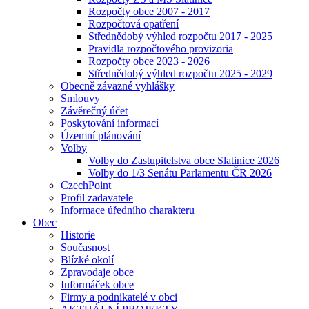
Rozpočty obce 2007 - 2017
Rozpočtová opatření
Střednědobý výhled rozpočtu 2017 - 2025
Pravidla rozpočtového provizoria
Rozpočty obce 2023 - 2026
Střednědobý výhled rozpočtu 2025 - 2029
Obecně závazné vyhlášky
Smlouvy
Závěrečný účet
Poskytování informací
Územní plánování
Volby
Volby do Zastupitelstva obce Slatinice 2026
Volby do 1/3 Senátu Parlamentu ČR 2026
CzechPoint
Profil zadavatele
Informace úředního charakteru
Obec
Historie
Současnost
Blízké okolí
Zpravodaje obce
Informáček obce
Firmy a podnikatelé v obci