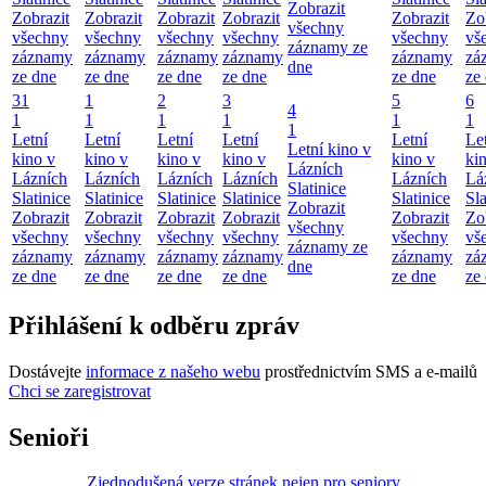
Zobrazit
Zobrazit
Zobrazit
Zobrazit
Zobrazit
Zobrazit
Zo
všechny
všechny
všechny
všechny
všechny
všechny
vš
záznamy ze
záznamy
záznamy
záznamy
záznamy
záznamy
zá
dne
ze dne
ze dne
ze dne
ze dne
ze dne
ze
31
1
2
3
5
6
4
1
1
1
1
1
1
1
Letní
Letní
Letní
Letní
Letní
Le
Letní kino v
kino v
kino v
kino v
kino v
kino v
ki
Lázních
Lázních
Lázních
Lázních
Lázních
Lázních
Lá
Slatinice
Slatinice
Slatinice
Slatinice
Slatinice
Slatinice
Sla
Zobrazit
Zobrazit
Zobrazit
Zobrazit
Zobrazit
Zobrazit
Zo
všechny
všechny
všechny
všechny
všechny
všechny
vš
záznamy ze
záznamy
záznamy
záznamy
záznamy
záznamy
zá
dne
ze dne
ze dne
ze dne
ze dne
ze dne
ze
Přihlášení k odběru zpráv
Dostávejte
informace z našeho webu
prostřednictvím SMS a e-mailů
Chci se zaregistrovat
Senioři
Zjednodušená verze stránek nejen pro seniory