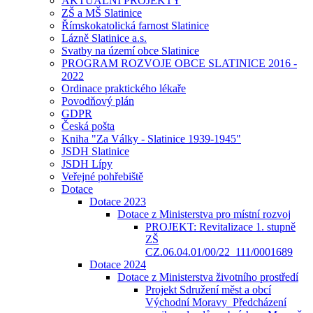
AKTUÁLNÍ PROJEKTY
ZŠ a MŠ Slatinice
Římskokatolická farnost Slatinice
Lázně Slatinice a.s.
Svatby na území obce Slatinice
PROGRAM ROZVOJE OBCE SLATINICE 2016 -
2022
Ordinace praktického lékaře
Povodňový plán
GDPR
Česká pošta
Kniha "Za Války - Slatinice 1939-1945"
JSDH Slatinice
JSDH Lípy
Veřejné pohřebiště
Dotace
Dotace 2023
Dotace z Ministerstva pro místní rozvoj
PROJEKT: Revitalizace 1. stupně
ZŠ
CZ.06.04.01/00/22_111/0001689
Dotace 2024
Dotace z Ministerstva životního prostředí
Projekt Sdružení měst a obcí
Východní Moravy_Předcházení