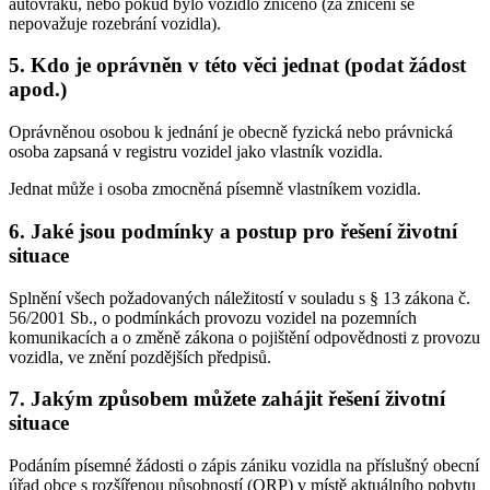
autovraků, nebo pokud bylo vozidlo zničeno (za zničení se
nepovažuje rozebrání vozidla).
5. Kdo je oprávněn v této věci jednat (podat žádost
apod.)
Oprávněnou osobou k jednání je obecně fyzická nebo právnická
osoba zapsaná v registru vozidel jako vlastník vozidla.
Jednat může i osoba zmocněná písemně vlastníkem vozidla.
6. Jaké jsou podmínky a postup pro řešení životní
situace
Splnění všech požadovaných náležitostí v souladu s § 13 zákona č.
56/2001 Sb., o podmínkách provozu vozidel na pozemních
komunikacích a o změně zákona o pojištění odpovědnosti z provozu
vozidla, ve znění pozdějších předpisů.
7. Jakým způsobem můžete zahájit řešení životní
situace
Podáním písemné žádosti o zápis zániku vozidla na příslušný obecní
úřad obce s rozšířenou působností (ORP) v místě aktuálního pobytu