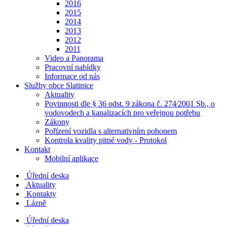
2016
2015
2014
2013
2012
2011
Video a Panorama
Pracovní nabídky
Informace od nás
Služby obce Slatinice
Aktuality
Povinnosti dle § 36 odst. 9 zákona č. 274⁄2001 Sb., o
vodovodech a kanalizacích pro veřejnou potřebu
Zákony
Pořízení vozidla s alternativním pohonem
Kontrola kvality pitné vody - Protokol
Kontakt
Mobilní aplikace
Úřední deska
Aktuality
Kontakty
Lázně
Úřední deska