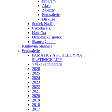
Program
Akce
Zájezdy
Fotogalerie
Diskuze
Spolek Naděje
Cikorka z.s.
Hanačka
Ochotnický spolek
Skautský oddíl
Knihovna Slatinice
Fotogalerie
PAMÁTKY A POHLEDY NA
SLATINICE,LÍPY
Výškové fotografie
2026
2025
2024
2023
2022
2021
2020
2019
2018
2017