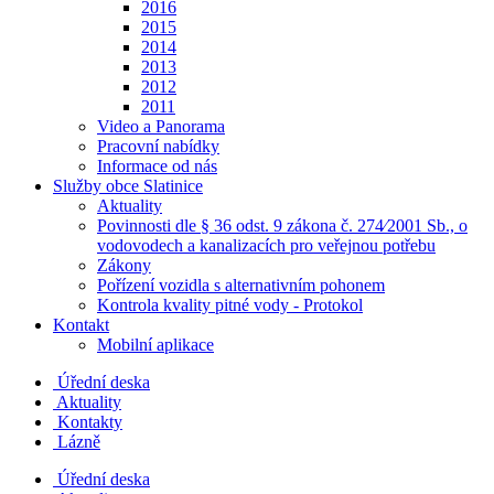
2016
2015
2014
2013
2012
2011
Video a Panorama
Pracovní nabídky
Informace od nás
Služby obce Slatinice
Aktuality
Povinnosti dle § 36 odst. 9 zákona č. 274⁄2001 Sb., o
vodovodech a kanalizacích pro veřejnou potřebu
Zákony
Pořízení vozidla s alternativním pohonem
Kontrola kvality pitné vody - Protokol
Kontakt
Mobilní aplikace
Úřední deska
Aktuality
Kontakty
Lázně
Úřední deska