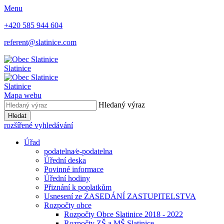
Menu
+420 585 944 604
referent@slatinice.com
Slatinice
Slatinice
Mapa webu
Hledaný výraz
Hledat
rozšířené vyhledávání
Úřad
podatelna⁄e-podatelna
Úřední deska
Povinné informace
Úřední hodiny
Přiznání k poplatkům
Usnesení ze ZASEDÁNÍ ZASTUPITELSTVA
Rozpočty obce
Rozpočty Obce Slatinice 2018 - 2022
Rozpočty ZŠ a MŠ Slatinice