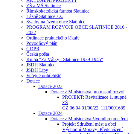
AKTUÁLNÍ PROJEKTY
ZŠ a MŠ Slatinice
Římskokatolická farnost Slatinice
Lázně Slatinice a.s.
Svatby na území obce Slatinice
PROGRAM ROZVOJE OBCE SLATINICE 2016 -
2022
Ordinace praktického lékaře
Povodňový plán
GDPR
Česká pošta
Kniha "Za Války - Slatinice 1939-1945"
JSDH Slatinice
JSDH Lípy
Veřejné pohřebiště
Dotace
Dotace 2023
Dotace z Ministerstva pro místní rozvoj
PROJEKT: Revitalizace 1. stupně
ZŠ
CZ.06.04.01/00/22_111/0001689
Dotace 2024
Dotace z Ministerstva životního prostředí
Projekt Sdružení měst a obcí
Východní Moravy_Předcházení