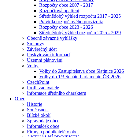
Rozpočty obce 2007 - 2017
Rozpočtová opatření
Střednědobý výhled rozpočtu 2017 - 2025
Pravidla rozpočtového provizoria
Rozpočty obce 2023 - 2026
Střednědobý výhled rozpočtu 2025 - 2029
Obecně závazné vyhlášky
Smlouvy
Závěrečný účet
Poskytování informací
Územní plánování
Volby
Volby do Zastupitelstva obce Slatinice 2026
Volby do 1/3 Senátu Parlamentu ČR 2026
CzechPoint
Profil zadavatele
Informace úředního charakteru
Obec
Historie
Současnost
Blízké okolí
Zpravodaje obce
Informáček obce
Firmy a podnikatelé v obci