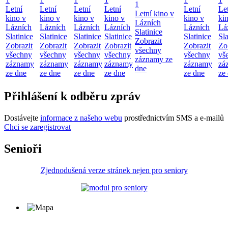
1
Letní
Letní
Letní
Letní
Letní
Le
Letní kino v
kino v
kino v
kino v
kino v
kino v
ki
Lázních
Lázních
Lázních
Lázních
Lázních
Lázních
Lá
Slatinice
Slatinice
Slatinice
Slatinice
Slatinice
Slatinice
Sla
Zobrazit
Zobrazit
Zobrazit
Zobrazit
Zobrazit
Zobrazit
Zo
všechny
všechny
všechny
všechny
všechny
všechny
vš
záznamy ze
záznamy
záznamy
záznamy
záznamy
záznamy
zá
dne
ze dne
ze dne
ze dne
ze dne
ze dne
ze
Přihlášení k odběru zpráv
Dostávejte
informace z našeho webu
prostřednictvím SMS a e-mailů
Chci se zaregistrovat
Senioři
Zjednodušená verze stránek nejen pro seniory