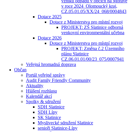
vzniku odpadů v obcích na Moravě
v roce 2024_Olomoucký kraj,
CZ.05.01.05/XX/24_068/0004843
Dotace 2025
Dotace z Ministerstva pro místní rozvoj
PROJEKT: ZŠ Slatinice odborná
venkovní environmentální učebna
Dotace 2026
Dotace z Ministerstva pro místní rozvoj
PROJEKT: Změna č.2 Územního
plánu Slatinice
CZ.06.01.01/00/23_075/0007941
Veřejná hromadná doprava
Občan
Portál veřejné správy
Audit Family Friendly Community
Aktuality
Hlášení rozhlasu
Kalendář akcí
Spolky & sdružení
SDH Slatinice
SDH Lípy
SK Slatinice
Myslivecké sdružení Slatinice
senioři Slatinice-Lípy