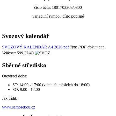
číslo účtu: 1801703309/0800
variabilní symbol: číslo popisné
Svozový kalendář
SVOZOVÝ KALENDÁŘ A4 2026.pdf
Typ: PDF dokument,
Velikost: 599.23 kB
Sběrné středisko
Otevírací doba:
ST: 14:00 - 17:00 (v letních měsících do 18:00)
SO: 9:00 - 12:00
Jak třídit:
www.samosebou.cz