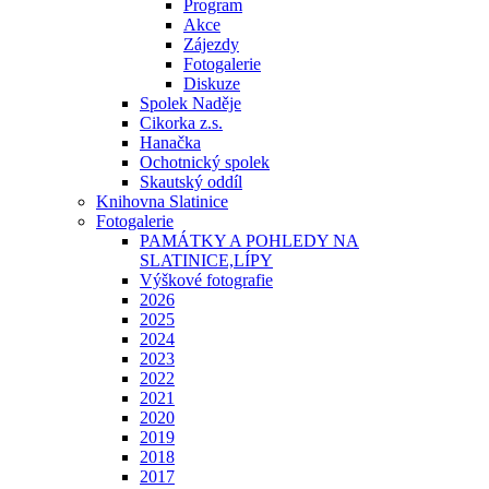
Program
Akce
Zájezdy
Fotogalerie
Diskuze
Spolek Naděje
Cikorka z.s.
Hanačka
Ochotnický spolek
Skautský oddíl
Knihovna Slatinice
Fotogalerie
PAMÁTKY A POHLEDY NA
SLATINICE,LÍPY
Výškové fotografie
2026
2025
2024
2023
2022
2021
2020
2019
2018
2017