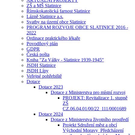
AKTUÁLNÍ PROJEKTY
ZŠ a MŠ Slatinice
Římskokatolická farnost Slatinice
Lázně Slatinice a.s.
Svatby na území obce Slatinice
PROGRAM ROZVOJE OBCE SLATINICE 2016 -
2022
Ordinace praktického lékaře
Povodňový plán
GDPR
Česká pošta
Kniha "Za Války - Slatinice 1939-1945"
JSDH Slatinice
JSDH Lípy
Veřejné pohřebiště
Dotace
Dotace 2023
Dotace z Ministerstva pro místní rozvoj
PROJEKT: Revitalizace 1. stupně
ZŠ
CZ.06.04.01/00/22_111/0001689
Dotace 2024
Dotace z Ministerstva životního prostředí
Projekt Sdružení měst a obcí
Východní Moravy_Předcházení