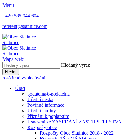
Menu
+420 585 944 604
referent@slatinice.com
Slatinice
Slatinice
Mapa webu
Hledaný výraz
Hledat
rozšířené vyhledávání
Úřad
podatelna⁄e-podatelna
Úřední deska
Povinné informace
Úřední hodiny
Přiznání k poplatkům
Usnesení ze ZASEDÁNÍ ZASTUPITELSTVA
Rozpočty obce
Rozpočty Obce Slatinice 2018 - 2022
Rozpočty ZŠ a MŠ Slatinice