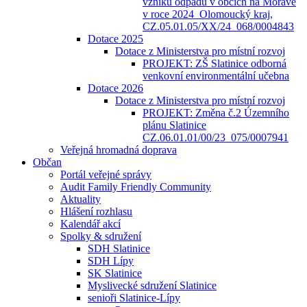
vzniku odpadů v obcích na Moravě
v roce 2024_Olomoucký kraj,
CZ.05.01.05/XX/24_068/0004843
Dotace 2025
Dotace z Ministerstva pro místní rozvoj
PROJEKT: ZŠ Slatinice odborná
venkovní environmentální učebna
Dotace 2026
Dotace z Ministerstva pro místní rozvoj
PROJEKT: Změna č.2 Územního
plánu Slatinice
CZ.06.01.01/00/23_075/0007941
Veřejná hromadná doprava
Občan
Portál veřejné správy
Audit Family Friendly Community
Aktuality
Hlášení rozhlasu
Kalendář akcí
Spolky & sdružení
SDH Slatinice
SDH Lípy
SK Slatinice
Myslivecké sdružení Slatinice
senioři Slatinice-Lípy