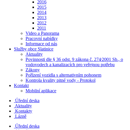
2016
2015
2014
2013
2012
2011
Video a Panorama
Pracovní nabídky
Informace od nás
Služby obce Slatinice
Aktuality
Povinnosti dle § 36 odst. 9 zákona č. 274⁄2001 Sb., o
vodovodech a kanalizacích pro veřejnou potřebu
Zákony
Pořízení vozidla s alternativním pohonem
Kontrola kvality pitné vody - Protokol
Kontakt
Mobilní aplikace
Úřední deska
Aktuality
Kontakty
Lázně
Úřední deska