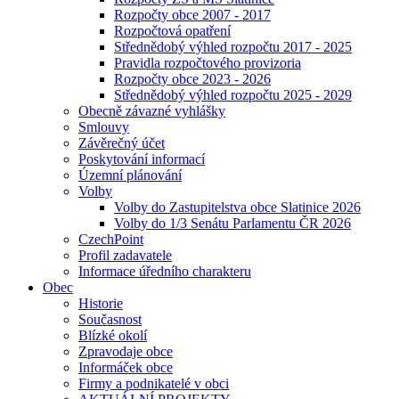
Rozpočty obce 2007 - 2017
Rozpočtová opatření
Střednědobý výhled rozpočtu 2017 - 2025
Pravidla rozpočtového provizoria
Rozpočty obce 2023 - 2026
Střednědobý výhled rozpočtu 2025 - 2029
Obecně závazné vyhlášky
Smlouvy
Závěrečný účet
Poskytování informací
Územní plánování
Volby
Volby do Zastupitelstva obce Slatinice 2026
Volby do 1/3 Senátu Parlamentu ČR 2026
CzechPoint
Profil zadavatele
Informace úředního charakteru
Obec
Historie
Současnost
Blízké okolí
Zpravodaje obce
Informáček obce
Firmy a podnikatelé v obci