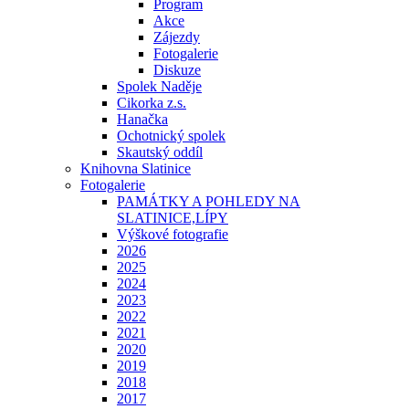
Program
Akce
Zájezdy
Fotogalerie
Diskuze
Spolek Naděje
Cikorka z.s.
Hanačka
Ochotnický spolek
Skautský oddíl
Knihovna Slatinice
Fotogalerie
PAMÁTKY A POHLEDY NA
SLATINICE,LÍPY
Výškové fotografie
2026
2025
2024
2023
2022
2021
2020
2019
2018
2017