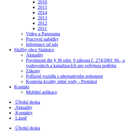
2016
2015
2014
2013
2012
2011
Video a Panorama
Pracovní nabídky
Informace od nás
Služby obce Slatinice
Aktuality
Povinnosti dle § 36 odst. 9 zákona č. 274⁄2001 Sb., o
vodovodech a kanalizacích pro veřejnou potřebu
Zákony
Pořízení vozidla s alternativním pohonem
Kontrola kvality pitné vody - Protokol
Kontakt
Mobilní aplikace
Úřední deska
Aktuality
Kontakty
Lázně
Úřední deska