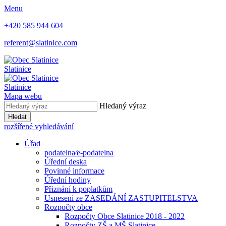
Menu
+420 585 944 604
referent@slatinice.com
Slatinice
Slatinice
Mapa webu
Hledaný výraz
Hledat
rozšířené vyhledávání
Úřad
podatelna⁄e-podatelna
Úřední deska
Povinné informace
Úřední hodiny
Přiznání k poplatkům
Usnesení ze ZASEDÁNÍ ZASTUPITELSTVA
Rozpočty obce
Rozpočty Obce Slatinice 2018 - 2022
Rozpočty ZŠ a MŠ Slatinice