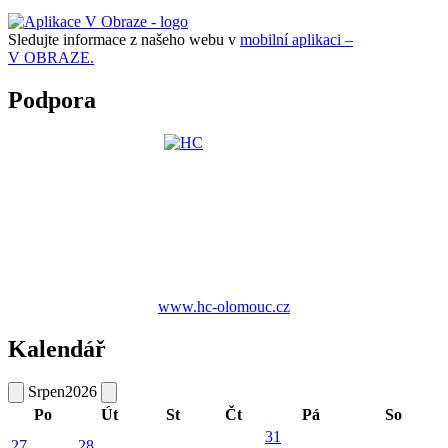
Sledujte informace z našeho webu v
mobilní aplikaci –
V OBRAZE.
Podpora
www.hc-olomouc.cz
Kalendář
Srpen
2026
Po
Út
St
Čt
Pá
So
31
27
28