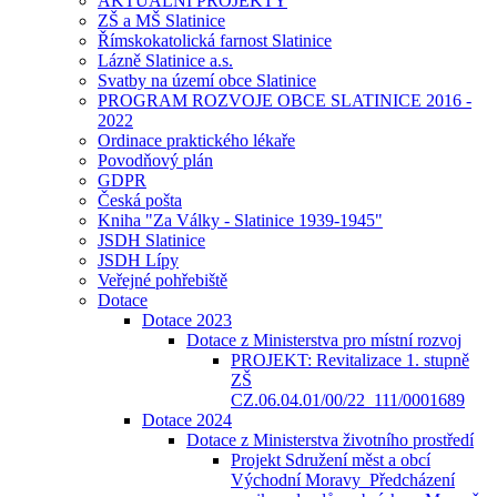
AKTUÁLNÍ PROJEKTY
ZŠ a MŠ Slatinice
Římskokatolická farnost Slatinice
Lázně Slatinice a.s.
Svatby na území obce Slatinice
PROGRAM ROZVOJE OBCE SLATINICE 2016 -
2022
Ordinace praktického lékaře
Povodňový plán
GDPR
Česká pošta
Kniha "Za Války - Slatinice 1939-1945"
JSDH Slatinice
JSDH Lípy
Veřejné pohřebiště
Dotace
Dotace 2023
Dotace z Ministerstva pro místní rozvoj
PROJEKT: Revitalizace 1. stupně
ZŠ
CZ.06.04.01/00/22_111/0001689
Dotace 2024
Dotace z Ministerstva životního prostředí
Projekt Sdružení měst a obcí
Východní Moravy_Předcházení