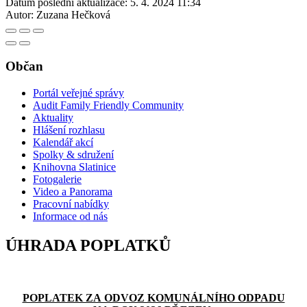
Datum poslední aktualizace:
5. 4. 2024 11:34
Autor:
Zuzana Hečková
Občan
Portál veřejné správy
Audit Family Friendly Community
Aktuality
Hlášení rozhlasu
Kalendář akcí
Spolky & sdružení
Knihovna Slatinice
Fotogalerie
Video a Panorama
Pracovní nabídky
Informace od nás
ÚHRADA POPLATKŮ
POPLATEK ZA ODVOZ KOMUNÁLNÍHO ODPADU