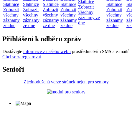
Slatinice
Slatinice
Slatinice
Slatinice
Slatinice
Slatinice
Sla
Zobrazit
Zobrazit
Zobrazit
Zobrazit
Zobrazit
Zobrazit
Zo
všechny
všechny
všechny
všechny
všechny
všechny
vš
záznamy ze
záznamy
záznamy
záznamy
záznamy
záznamy
zá
dne
ze dne
ze dne
ze dne
ze dne
ze dne
ze
Přihlášení k odběru zpráv
Dostávejte
informace z našeho webu
prostřednictvím SMS a e-mailů
Chci se zaregistrovat
Senioři
Zjednodušená verze stránek nejen pro seniory