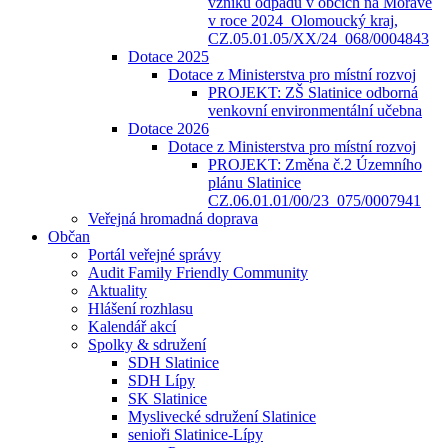
vzniku odpadů v obcích na Moravě
v roce 2024_Olomoucký kraj,
CZ.05.01.05/XX/24_068/0004843
Dotace 2025
Dotace z Ministerstva pro místní rozvoj
PROJEKT: ZŠ Slatinice odborná
venkovní environmentální učebna
Dotace 2026
Dotace z Ministerstva pro místní rozvoj
PROJEKT: Změna č.2 Územního
plánu Slatinice
CZ.06.01.01/00/23_075/0007941
Veřejná hromadná doprava
Občan
Portál veřejné správy
Audit Family Friendly Community
Aktuality
Hlášení rozhlasu
Kalendář akcí
Spolky & sdružení
SDH Slatinice
SDH Lípy
SK Slatinice
Myslivecké sdružení Slatinice
senioři Slatinice-Lípy