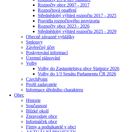
Rozpočty obce 2007 - 2017
Rozpočtová opatření
Střednědobý výhled rozpočtu 2017 - 2025
Pravidla rozpočtového provizoria
Rozpočty obce 2023 - 2026
Střednědobý výhled rozpočtu 2025 - 2029
Obecně závazné vyhlášky
Smlouvy
Závěrečný účet
Poskytování informací
Územní plánování
Volby
Volby do Zastupitelstva obce Slatinice 2026
Volby do 1/3 Senátu Parlamentu ČR 2026
CzechPoint
Profil zadavatele
Informace úředního charakteru
Obec
Historie
Současnost
Blízké okolí
Zpravodaje obce
Informáček obce
Firmy a podnikatelé v obci