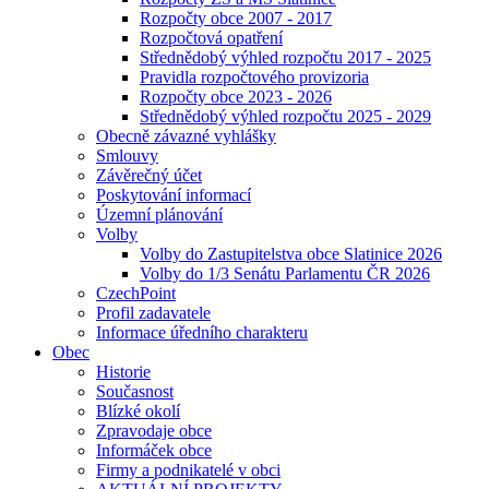
Rozpočty obce 2007 - 2017
Rozpočtová opatření
Střednědobý výhled rozpočtu 2017 - 2025
Pravidla rozpočtového provizoria
Rozpočty obce 2023 - 2026
Střednědobý výhled rozpočtu 2025 - 2029
Obecně závazné vyhlášky
Smlouvy
Závěrečný účet
Poskytování informací
Územní plánování
Volby
Volby do Zastupitelstva obce Slatinice 2026
Volby do 1/3 Senátu Parlamentu ČR 2026
CzechPoint
Profil zadavatele
Informace úředního charakteru
Obec
Historie
Současnost
Blízké okolí
Zpravodaje obce
Informáček obce
Firmy a podnikatelé v obci