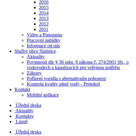
2016
2015
2014
2013
2012
2011
Video a Panorama
Pracovní nabídky
Informace od nás
Služby obce Slatinice
Aktuality
Povinnosti dle § 36 odst. 9 zákona č. 274⁄2001 Sb., o
vodovodech a kanalizacích pro veřejnou potřebu
Zákony
Pořízení vozidla s alternativním pohonem
Kontrola kvality pitné vody - Protokol
Kontakt
Mobilní aplikace
Úřední deska
Aktuality
Kontakty
Lázně
Úřední deska