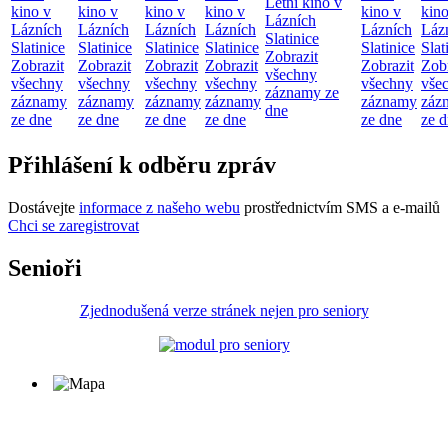
Letní kino v
kino v
kino v
kino v
kino v
kino v
kino
Lázních
Lázních
Lázních
Lázních
Lázních
Lázních
Láz
Slatinice
Slatinice
Slatinice
Slatinice
Slatinice
Slatinice
Slat
Zobrazit
Zobrazit
Zobrazit
Zobrazit
Zobrazit
Zobrazit
Zobr
všechny
všechny
všechny
všechny
všechny
všechny
vše
záznamy ze
záznamy
záznamy
záznamy
záznamy
záznamy
záz
dne
ze dne
ze dne
ze dne
ze dne
ze dne
ze 
Přihlášení k odběru zpráv
Dostávejte
informace z našeho webu
prostřednictvím SMS a e-mailů
Chci se zaregistrovat
Senioři
Zjednodušená verze stránek nejen pro seniory