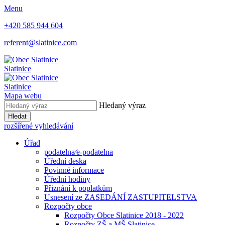
Menu
+420 585 944 604
referent@slatinice.com
Slatinice
Slatinice
Mapa webu
Hledaný výraz
Hledat
rozšířené vyhledávání
Úřad
podatelna⁄e-podatelna
Úřední deska
Povinné informace
Úřední hodiny
Přiznání k poplatkům
Usnesení ze ZASEDÁNÍ ZASTUPITELSTVA
Rozpočty obce
Rozpočty Obce Slatinice 2018 - 2022
Rozpočty ZŠ a MŠ Slatinice