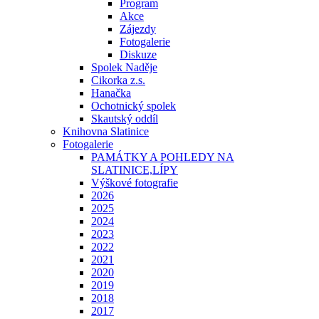
Program
Akce
Zájezdy
Fotogalerie
Diskuze
Spolek Naděje
Cikorka z.s.
Hanačka
Ochotnický spolek
Skautský oddíl
Knihovna Slatinice
Fotogalerie
PAMÁTKY A POHLEDY NA
SLATINICE,LÍPY
Výškové fotografie
2026
2025
2024
2023
2022
2021
2020
2019
2018
2017