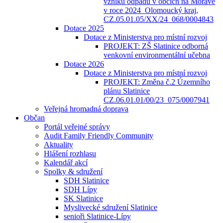
vzniku odpadů v obcích na Moravě
v roce 2024_Olomoucký kraj,
CZ.05.01.05/XX/24_068/0004843
Dotace 2025
Dotace z Ministerstva pro místní rozvoj
PROJEKT: ZŠ Slatinice odborná
venkovní environmentální učebna
Dotace 2026
Dotace z Ministerstva pro místní rozvoj
PROJEKT: Změna č.2 Územního
plánu Slatinice
CZ.06.01.01/00/23_075/0007941
Veřejná hromadná doprava
Občan
Portál veřejné správy
Audit Family Friendly Community
Aktuality
Hlášení rozhlasu
Kalendář akcí
Spolky & sdružení
SDH Slatinice
SDH Lípy
SK Slatinice
Myslivecké sdružení Slatinice
senioři Slatinice-Lípy