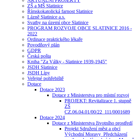
AKTUÁLNÍ PROJEKTY
ZŠ a MŠ Slatinice
Římskokatolická farnost Slatinice
Lázně Slatinice a.s.
Svatby na území obce Slatinice
PROGRAM ROZVOJE OBCE SLATINICE 2016 -
2022
Ordinace praktického lékaře
Povodňový plán
GDPR
Česká pošta
Kniha "Za Války - Slatinice 1939-1945"
JSDH Slatinice
JSDH Lípy
Veřejné pohřebiště
Dotace
Dotace 2023
Dotace z Ministerstva pro místní rozvoj
PROJEKT: Revitalizace 1. stupně
ZŠ
CZ.06.04.01/00/22_111/0001689
Dotace 2024
Dotace z Ministerstva životního prostředí
Projekt Sdružení měst a obcí
Východní Moravy_Předcházení