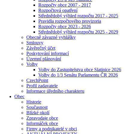
Rozpočty obce 2007 - 2017
Rozpočtová opatření
Střednědobý výhled rozpočtu 2017 - 2025
Pravidla rozpočtového provizoria
Rozpočty obce 2023 - 2026
Střednědobý výhled rozpočtu 2025 - 2029
Obecně závazné vyhlášky
Smlouvy
Závěrečný účet
Poskytování informací
Územní plánování
Volby
Volby do Zastupitelstva obce Slatinice 2026
Volby do 1/3 Senátu Parlamentu ČR 2026
CzechPoint
Profil zadavatele
Informace úředního charakteru
Obec
Historie
Současnost
Blízké okolí
Zpravodaje obce
Informáček obce
Firmy a podnikatelé v obci