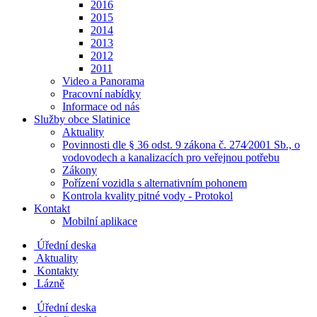
2016
2015
2014
2013
2012
2011
Video a Panorama
Pracovní nabídky
Informace od nás
Služby obce Slatinice
Aktuality
Povinnosti dle § 36 odst. 9 zákona č. 274⁄2001 Sb., o
vodovodech a kanalizacích pro veřejnou potřebu
Zákony
Pořízení vozidla s alternativním pohonem
Kontrola kvality pitné vody - Protokol
Kontakt
Mobilní aplikace
Úřední deska
Aktuality
Kontakty
Lázně
Úřední deska