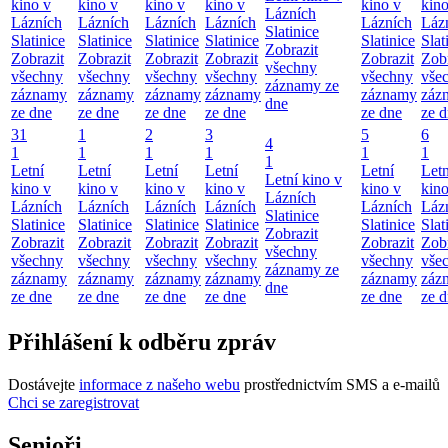
kino v
kino v
kino v
kino v
kino v
kino
Lázních
Lázních
Lázních
Lázních
Lázních
Lázních
Láz
Slatinice
Slatinice
Slatinice
Slatinice
Slatinice
Slatinice
Slat
Zobrazit
Zobrazit
Zobrazit
Zobrazit
Zobrazit
Zobrazit
Zobr
všechny
všechny
všechny
všechny
všechny
všechny
vše
záznamy ze
záznamy
záznamy
záznamy
záznamy
záznamy
záz
dne
ze dne
ze dne
ze dne
ze dne
ze dne
ze 
31
1
2
3
5
6
4
1
1
1
1
1
1
1
Letní
Letní
Letní
Letní
Letní
Letn
Letní kino v
kino v
kino v
kino v
kino v
kino v
kino
Lázních
Lázních
Lázních
Lázních
Lázních
Lázních
Láz
Slatinice
Slatinice
Slatinice
Slatinice
Slatinice
Slatinice
Slat
Zobrazit
Zobrazit
Zobrazit
Zobrazit
Zobrazit
Zobrazit
Zobr
všechny
všechny
všechny
všechny
všechny
všechny
vše
záznamy ze
záznamy
záznamy
záznamy
záznamy
záznamy
záz
dne
ze dne
ze dne
ze dne
ze dne
ze dne
ze 
Přihlášení k odběru zpráv
Dostávejte
informace z našeho webu
prostřednictvím SMS a e-mailů
Chci se zaregistrovat
Senioři