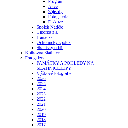
Program
Akce
Zájezdy
Fotogalerie
Diskuze
Spolek Naděje
Cikorka z.s.
Hanačka
Ochotnický spolek
Skautský oddíl
Knihovna Slatinice
Fotogalerie
PAMÁTKY A POHLEDY NA
SLATINICE,LÍPY
Výškové fotografie
2026
2025
2024
2023
2022
2021
2020
2019
2018
2017