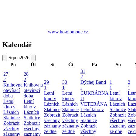
www.hc-olomouc.cz
Kalendář
Srpen
2026
Po
Út
St
Čt
Pá
So
31
27
28
2
2
2
29
30
Dýchej Band
1
2
Knihovna
Knihovna
1
1
-
1
1
otevírací
otevírací
Letní
Letní
CUKRÁRNA
Letní
Letn
doba
doba
kino v
kino v
U
kino v
kino
Letní
Letní
Lázních
Lázních
VETERÁNA
Lázních
Láz
kino v
kino v
Slatinice
Slatinice
Letní kino v
Slatinice
Slat
Lázních
Lázních
Zobrazit
Zobrazit
Lázních
Zobrazit
Zobr
Slatinice
Slatinice
všechny
všechny
Slatinice
všechny
vše
Zobrazit
Zobrazit
záznamy
záznamy
Zobrazit
záznamy
záz
všechny
všechny
ze dne
ze dne
všechny
ze dne
ze 
záznamy
záznamy