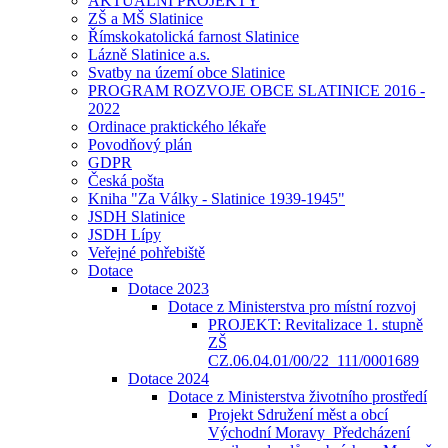
AKTUÁLNÍ PROJEKTY
ZŠ a MŠ Slatinice
Římskokatolická farnost Slatinice
Lázně Slatinice a.s.
Svatby na území obce Slatinice
PROGRAM ROZVOJE OBCE SLATINICE 2016 -
2022
Ordinace praktického lékaře
Povodňový plán
GDPR
Česká pošta
Kniha "Za Války - Slatinice 1939-1945"
JSDH Slatinice
JSDH Lípy
Veřejné pohřebiště
Dotace
Dotace 2023
Dotace z Ministerstva pro místní rozvoj
PROJEKT: Revitalizace 1. stupně
ZŠ
CZ.06.04.01/00/22_111/0001689
Dotace 2024
Dotace z Ministerstva životního prostředí
Projekt Sdružení měst a obcí
Východní Moravy_Předcházení