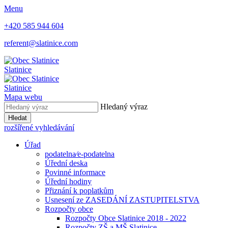
Menu
+420 585 944 604
referent@slatinice.com
Slatinice
Slatinice
Mapa webu
Hledaný výraz
Hledat
rozšířené vyhledávání
Úřad
podatelna⁄e-podatelna
Úřední deska
Povinné informace
Úřední hodiny
Přiznání k poplatkům
Usnesení ze ZASEDÁNÍ ZASTUPITELSTVA
Rozpočty obce
Rozpočty Obce Slatinice 2018 - 2022
Rozpočty ZŠ a MŠ Slatinice