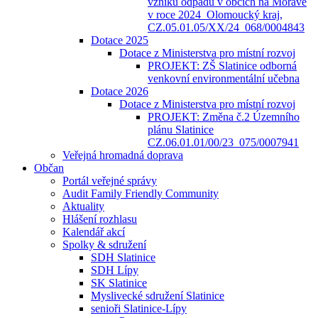
vzniku odpadů v obcích na Moravě
v roce 2024_Olomoucký kraj,
CZ.05.01.05/XX/24_068/0004843
Dotace 2025
Dotace z Ministerstva pro místní rozvoj
PROJEKT: ZŠ Slatinice odborná
venkovní environmentální učebna
Dotace 2026
Dotace z Ministerstva pro místní rozvoj
PROJEKT: Změna č.2 Územního
plánu Slatinice
CZ.06.01.01/00/23_075/0007941
Veřejná hromadná doprava
Občan
Portál veřejné správy
Audit Family Friendly Community
Aktuality
Hlášení rozhlasu
Kalendář akcí
Spolky & sdružení
SDH Slatinice
SDH Lípy
SK Slatinice
Myslivecké sdružení Slatinice
senioři Slatinice-Lípy