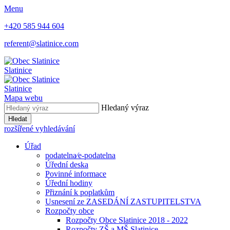
Menu
+420 585 944 604
referent@slatinice.com
Slatinice
Slatinice
Mapa webu
Hledaný výraz
Hledat
rozšířené vyhledávání
Úřad
podatelna⁄e-podatelna
Úřední deska
Povinné informace
Úřední hodiny
Přiznání k poplatkům
Usnesení ze ZASEDÁNÍ ZASTUPITELSTVA
Rozpočty obce
Rozpočty Obce Slatinice 2018 - 2022
Rozpočty ZŠ a MŠ Slatinice