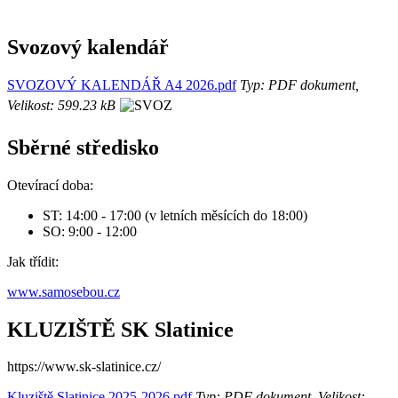
Svozový kalendář
SVOZOVÝ KALENDÁŘ A4 2026.pdf
Typ: PDF dokument,
Velikost: 599.23 kB
Sběrné středisko
Otevírací doba:
ST: 14:00 - 17:00 (v letních měsících do 18:00)
SO: 9:00 - 12:00
Jak třídit:
www.samosebou.cz
KLUZIŠTĚ SK Slatinice
https://www.sk-slatinice.cz/
Kluziště Slatinice 2025-2026.pdf
Typ: PDF dokument, Velikost: