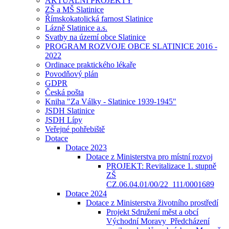
AKTUÁLNÍ PROJEKTY
ZŠ a MŠ Slatinice
Římskokatolická farnost Slatinice
Lázně Slatinice a.s.
Svatby na území obce Slatinice
PROGRAM ROZVOJE OBCE SLATINICE 2016 -
2022
Ordinace praktického lékaře
Povodňový plán
GDPR
Česká pošta
Kniha "Za Války - Slatinice 1939-1945"
JSDH Slatinice
JSDH Lípy
Veřejné pohřebiště
Dotace
Dotace 2023
Dotace z Ministerstva pro místní rozvoj
PROJEKT: Revitalizace 1. stupně
ZŠ
CZ.06.04.01/00/22_111/0001689
Dotace 2024
Dotace z Ministerstva životního prostředí
Projekt Sdružení měst a obcí
Východní Moravy_Předcházení