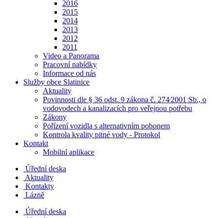
2016
2015
2014
2013
2012
2011
Video a Panorama
Pracovní nabídky
Informace od nás
Služby obce Slatinice
Aktuality
Povinnosti dle § 36 odst. 9 zákona č. 274⁄2001 Sb., o
vodovodech a kanalizacích pro veřejnou potřebu
Zákony
Pořízení vozidla s alternativním pohonem
Kontrola kvality pitné vody - Protokol
Kontakt
Mobilní aplikace
Úřední deska
Aktuality
Kontakty
Lázně
Úřední deska