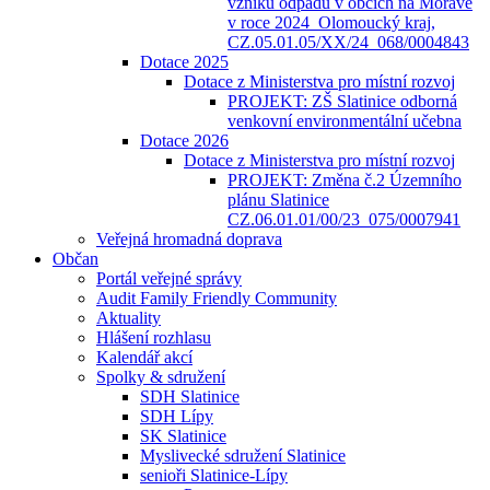
vzniku odpadů v obcích na Moravě
v roce 2024_Olomoucký kraj,
CZ.05.01.05/XX/24_068/0004843
Dotace 2025
Dotace z Ministerstva pro místní rozvoj
PROJEKT: ZŠ Slatinice odborná
venkovní environmentální učebna
Dotace 2026
Dotace z Ministerstva pro místní rozvoj
PROJEKT: Změna č.2 Územního
plánu Slatinice
CZ.06.01.01/00/23_075/0007941
Veřejná hromadná doprava
Občan
Portál veřejné správy
Audit Family Friendly Community
Aktuality
Hlášení rozhlasu
Kalendář akcí
Spolky & sdružení
SDH Slatinice
SDH Lípy
SK Slatinice
Myslivecké sdružení Slatinice
senioři Slatinice-Lípy