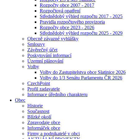
Rozpočty obce 2007 - 2017
Rozpočtová opatření
Střednědobý výhled rozpočtu 2017 - 2025
Pravidla rozpočtového provizoria
Rozpočty obce 2023 - 2026
Střednědobý výhled rozpočtu 2025 - 2029
Obecně závazné vyhlášky
Smlouvy
Závěrečný účet
Poskytování informací
Územní plánování
Volby
Volby do Zastupitelstva obce Slatinice 2026
Volby do 1/3 Senátu Parlamentu ČR 2026
CzechPoint
Profil zadavatele
Informace úředního charakteru
Obec
Historie
Současnost
Blízké okolí
Zpravodaje obce
Informáček obce
Firmy a podnikatelé v obci