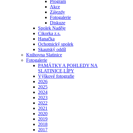
Program
Akce
Zájezdy
Fotogalerie
Diskuze
Spolek Naděje
Cikorka z.s.
Hanačka
Ochotnický spolek
Skautský oddíl
Knihovna Slatinice
Fotogalerie
PAMÁTKY A POHLEDY NA
SLATINICE,LÍPY
Výškové fotografie
2026
2025
2024
2023
2022
2021
2020
2019
2018
2017