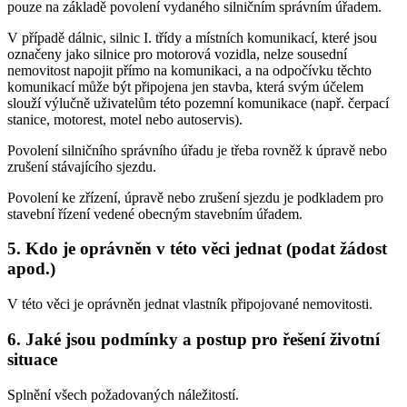
pouze na základě povolení vydaného silničním správním úřadem.
V případě dálnic, silnic I. třídy a místních komunikací, které jsou
označeny jako silnice pro motorová vozidla, nelze sousední
nemovitost napojit přímo na komunikaci, a na odpočívku těchto
komunikací může být připojena jen stavba, která svým účelem
slouží výlučně uživatelům této pozemní komunikace (např. čerpací
stanice, motorest, motel nebo autoservis).
Povolení silničního správního úřadu je třeba rovněž k úpravě nebo
zrušení stávajícího sjezdu.
Povolení ke zřízení, úpravě nebo zrušení sjezdu je podkladem pro
stavební řízení vedené obecným stavebním úřadem.
5. Kdo je oprávněn v této věci jednat (podat žádost
apod.)
V této věci je oprávněn jednat vlastník připojované nemovitosti.
6. Jaké jsou podmínky a postup pro řešení životní
situace
Splnění všech požadovaných náležitostí.