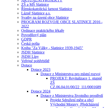
AKTUÁLNÍ PROJEKTY
ZŠ a MŠ Slatinice
Římskokatolická farnost Slatinice
Lázně Slatinice a.s.
Svatby na území obce Slatinice
PROGRAM ROZVOJE OBCE SLATINICE 2016 -
2022
Ordinace praktického lékaře
Povodňový plán
GDPR
Česká pošta
Kniha "Za Války - Slatinice 1939-1945"
JSDH Slatinice
JSDH Lípy
Veřejné pohřebiště
Dotace
Dotace 2023
Dotace z Ministerstva pro místní rozvoj
PROJEKT: Revitalizace 1. stupně
ZŠ
CZ.06.04.01/00/22_111/0001689
Dotace 2024
Dotace z Ministerstva životního prostředí
Projekt Sdružení měst a obcí
Východní Moravy_Předcházení