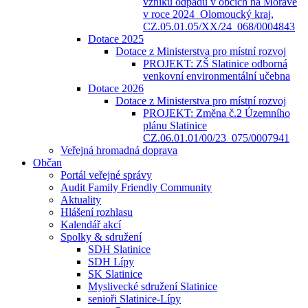
vzniku odpadů v obcích na Moravě
v roce 2024_Olomoucký kraj,
CZ.05.01.05/XX/24_068/0004843
Dotace 2025
Dotace z Ministerstva pro místní rozvoj
PROJEKT: ZŠ Slatinice odborná
venkovní environmentální učebna
Dotace 2026
Dotace z Ministerstva pro místní rozvoj
PROJEKT: Změna č.2 Územního
plánu Slatinice
CZ.06.01.01/00/23_075/0007941
Veřejná hromadná doprava
Občan
Portál veřejné správy
Audit Family Friendly Community
Aktuality
Hlášení rozhlasu
Kalendář akcí
Spolky & sdružení
SDH Slatinice
SDH Lípy
SK Slatinice
Myslivecké sdružení Slatinice
senioři Slatinice-Lípy