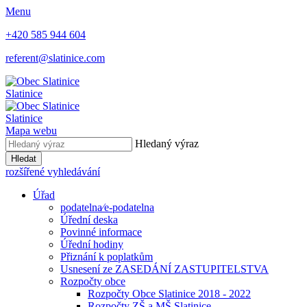
Menu
+420 585 944 604
referent@slatinice.com
Slatinice
Slatinice
Mapa webu
Hledaný výraz
Hledat
rozšířené vyhledávání
Úřad
podatelna⁄e-podatelna
Úřední deska
Povinné informace
Úřední hodiny
Přiznání k poplatkům
Usnesení ze ZASEDÁNÍ ZASTUPITELSTVA
Rozpočty obce
Rozpočty Obce Slatinice 2018 - 2022
Rozpočty ZŠ a MŠ Slatinice