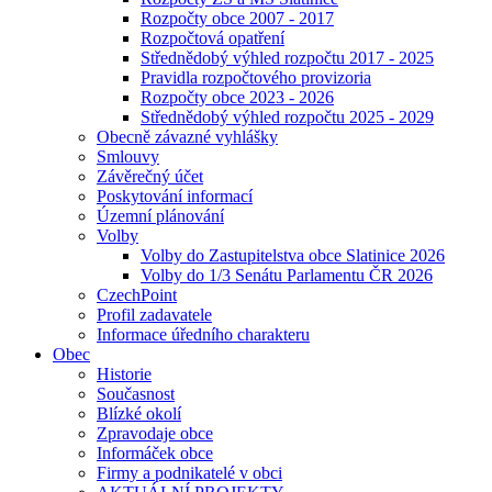
Rozpočty obce 2007 - 2017
Rozpočtová opatření
Střednědobý výhled rozpočtu 2017 - 2025
Pravidla rozpočtového provizoria
Rozpočty obce 2023 - 2026
Střednědobý výhled rozpočtu 2025 - 2029
Obecně závazné vyhlášky
Smlouvy
Závěrečný účet
Poskytování informací
Územní plánování
Volby
Volby do Zastupitelstva obce Slatinice 2026
Volby do 1/3 Senátu Parlamentu ČR 2026
CzechPoint
Profil zadavatele
Informace úředního charakteru
Obec
Historie
Současnost
Blízké okolí
Zpravodaje obce
Informáček obce
Firmy a podnikatelé v obci