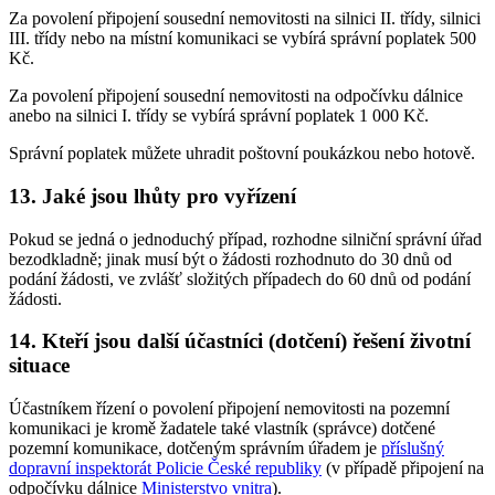
Za povolení připojení sousední nemovitosti na silnici II. třídy, silnici
III. třídy nebo na místní komunikaci se vybírá správní poplatek 500
Kč.
Za povolení připojení sousední nemovitosti na odpočívku dálnice
anebo na silnici I. třídy se vybírá správní poplatek 1 000 Kč.
Správní poplatek můžete uhradit poštovní poukázkou nebo hotově.
13. Jaké jsou lhůty pro vyřízení
Pokud se jedná o jednoduchý případ, rozhodne silniční správní úřad
bezodkladně; jinak musí být o žádosti rozhodnuto do 30 dnů od
podání žádosti, ve zvlášť složitých případech do 60 dnů od podání
žádosti.
14. Kteří jsou další účastníci (dotčení) řešení životní
situace
Účastníkem řízení o povolení připojení nemovitosti na pozemní
komunikaci je kromě žadatele také vlastník (správce) dotčené
pozemní komunikace, dotčeným správním úřadem je
příslušný
dopravní inspektorát Policie České republiky
(v případě připojení na
odpočívku dálnice
Ministerstvo vnitra
).