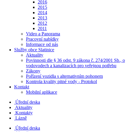
2016
2015
2014
2013
2012
2011
Video a Panorama
Pracovní nabídky
Informace od nás
Služby obce Slatinice
Aktuality
Povinnosti dle § 36 odst. 9 zákona č. 274⁄2001 Sb., o
vodovodech a kanalizacích pro veřejnou potřebu
Zákony
Pořízení vozidla s alternativním pohonem
Kontrola kvality pitné vody - Protokol
Kontakt
Mobilní aplikace
Úřední deska
Aktuality
Kontakty
Lázně
Úřední deska