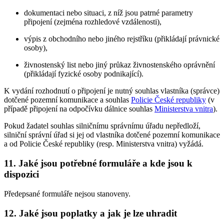
dokumentaci nebo situaci, z níž jsou patrné parametry
připojení (zejména rozhledové vzdálenosti),
výpis z obchodního nebo jiného rejstříku (přikládají právnické
osoby),
živnostenský list nebo jiný průkaz živnostenského oprávnění
(přikládají fyzické osoby podnikající).
K vydání rozhodnutí o připojení je nutný souhlas vlastníka (správce)
dotčené pozemní komunikace a souhlas
Policie České republiky
(v
případě připojení na odpočívku dálnice souhlas
Ministerstva vnitra
).
Pokud žadatel souhlas silničnímu správnímu úřadu nepředloží,
silniční správní úřad si jej od vlastníka dotčené pozemní komunikace
a od Policie České republiky (resp. Ministerstva vnitra) vyžádá.
11. Jaké jsou potřebné formuláře a kde jsou k
dispozici
Předepsané formuláře nejsou stanoveny.
12. Jaké jsou poplatky a jak je lze uhradit