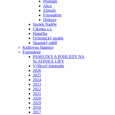
Program
Akce
Zájezdy
Fotogalerie
Diskuze
Spolek Naděje
Cikorka z.s.
Hanačka
Ochotnický spolek
Skautský oddíl
Knihovna Slatinice
Fotogalerie
PAMÁTKY A POHLEDY NA
SLATINICE,LÍPY
Výškové fotografie
2026
2025
2024
2023
2022
2021
2020
2019
2018
2017