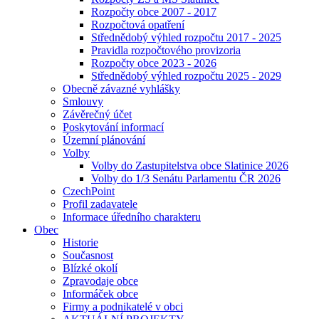
Rozpočty obce 2007 - 2017
Rozpočtová opatření
Střednědobý výhled rozpočtu 2017 - 2025
Pravidla rozpočtového provizoria
Rozpočty obce 2023 - 2026
Střednědobý výhled rozpočtu 2025 - 2029
Obecně závazné vyhlášky
Smlouvy
Závěrečný účet
Poskytování informací
Územní plánování
Volby
Volby do Zastupitelstva obce Slatinice 2026
Volby do 1/3 Senátu Parlamentu ČR 2026
CzechPoint
Profil zadavatele
Informace úředního charakteru
Obec
Historie
Současnost
Blízké okolí
Zpravodaje obce
Informáček obce
Firmy a podnikatelé v obci