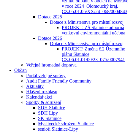
vzniku odpadů v obcích na Moravě
v roce 2024_Olomoucký kraj,
CZ.05.01.05/XX/24_068/0004843
Dotace 2025
Dotace z Ministerstva pro místní rozvoj
PROJEKT: ZŠ Slatinice odborná
venkovní environmentální učebna
Dotace 2026
Dotace z Ministerstva pro místní rozvoj
PROJEKT: Změna č.2 Územního
plánu Slatinice
CZ.06.01.01/00/23_075/0007941
Veřejná hromadná doprava
Občan
Portál veřejné správy
Audit Family Friendly Community
Aktuality
Hlášení rozhlasu
Kalendář akcí
Spolky & sdružení
SDH Slatinice
SDH Lípy
SK Slatinice
Myslivecké sdružení Slatinice
senioři Slatinice-Lípy