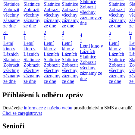
Slatinice
Slatinice
Slatinice
Slatinice
Slatinice
Slatinice
Sla
Zobrazit
Zobrazit
Zobrazit
Zobrazit
Zobrazit
Zobrazit
Zo
všechny
všechny
všechny
všechny
všechny
všechny
vš
záznamy ze
záznamy
záznamy
záznamy
záznamy
záznamy
zá
dne
ze dne
ze dne
ze dne
ze dne
ze dne
ze
31
1
2
3
5
6
4
1
1
1
1
1
1
1
Letní
Letní
Letní
Letní
Letní
Le
Letní kino v
kino v
kino v
kino v
kino v
kino v
ki
Lázních
Lázních
Lázních
Lázních
Lázních
Lázních
Lá
Slatinice
Slatinice
Slatinice
Slatinice
Slatinice
Slatinice
Sla
Zobrazit
Zobrazit
Zobrazit
Zobrazit
Zobrazit
Zobrazit
Zo
všechny
všechny
všechny
všechny
všechny
všechny
vš
záznamy ze
záznamy
záznamy
záznamy
záznamy
záznamy
zá
dne
ze dne
ze dne
ze dne
ze dne
ze dne
ze
Přihlášení k odběru zpráv
Dostávejte
informace z našeho webu
prostřednictvím SMS a e-mailů
Chci se zaregistrovat
Senioři