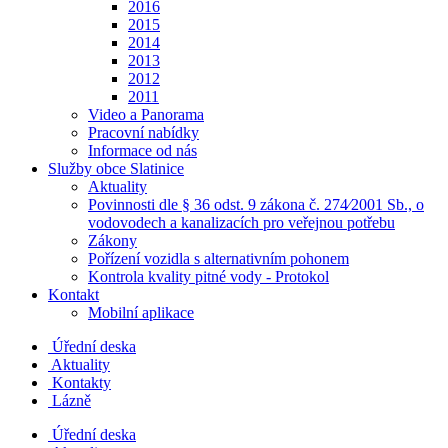
2016
2015
2014
2013
2012
2011
Video a Panorama
Pracovní nabídky
Informace od nás
Služby obce Slatinice
Aktuality
Povinnosti dle § 36 odst. 9 zákona č. 274⁄2001 Sb., o
vodovodech a kanalizacích pro veřejnou potřebu
Zákony
Pořízení vozidla s alternativním pohonem
Kontrola kvality pitné vody - Protokol
Kontakt
Mobilní aplikace
Úřední deska
Aktuality
Kontakty
Lázně
Úřední deska