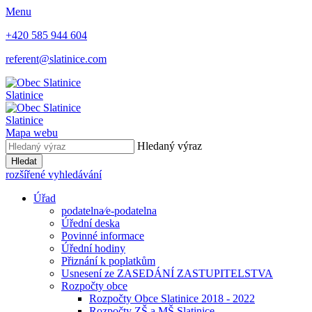
Menu
+420 585 944 604
referent@slatinice.com
Slatinice
Slatinice
Mapa webu
Hledaný výraz
Hledat
rozšířené vyhledávání
Úřad
podatelna⁄e-podatelna
Úřední deska
Povinné informace
Úřední hodiny
Přiznání k poplatkům
Usnesení ze ZASEDÁNÍ ZASTUPITELSTVA
Rozpočty obce
Rozpočty Obce Slatinice 2018 - 2022
Rozpočty ZŠ a MŠ Slatinice