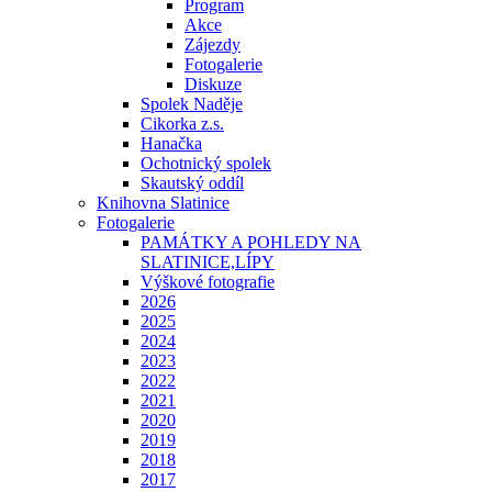
Program
Akce
Zájezdy
Fotogalerie
Diskuze
Spolek Naděje
Cikorka z.s.
Hanačka
Ochotnický spolek
Skautský oddíl
Knihovna Slatinice
Fotogalerie
PAMÁTKY A POHLEDY NA
SLATINICE,LÍPY
Výškové fotografie
2026
2025
2024
2023
2022
2021
2020
2019
2018
2017