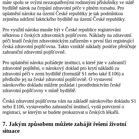
máte spolu se svými nezaopatřenými rodinnými příslušníky ve státě
bydliště nárok na čerpání zdravotní péče v plném rozsahu. Pro
uplatnění nároku na území České republiky je tak podmínkou
zejména udržení faktického bydliště na území České republiky.
Pro využití nároku musíte být v České republice registrováni
některou z českých zdravotních pojišťoven. Náklady na zdravotní
péči hradí českým zdravotnickým zařízením v první fázi registrující
česká zdravotní pojišťovna. Takto vzniklé náklady posléze přeúčtuje
zahraniční zdravotní pojišťovně.
Pro uplatnění nároku požádejte instituci, u které jste v zahraničí
zdravotně pojištěni, o nárokový doklad pro krytí nákladů za
zdravotní péči v zemi bydliště (formulář S1 nebo také E106) a
předložte jej na české zdravotní pojišťovně. O vystavení
nárokového dokladu můžete požádat i prostřednictvím české
zdravotní pojišťovny v místě bydliště.
Česká zdravotní pojišťovna vám na základě nárokového dokladu S1
nebo E106, vystaveného zahraniční institucí, vydá potvrzení o
registraci, se kterým se budete prokazovat u českých lékařů.
7. Jakým způsobem můžete zahájit řešení životní
situace