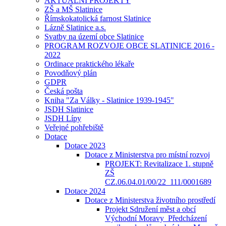
AKTUÁLNÍ PROJEKTY
ZŠ a MŠ Slatinice
Římskokatolická farnost Slatinice
Lázně Slatinice a.s.
Svatby na území obce Slatinice
PROGRAM ROZVOJE OBCE SLATINICE 2016 -
2022
Ordinace praktického lékaře
Povodňový plán
GDPR
Česká pošta
Kniha "Za Války - Slatinice 1939-1945"
JSDH Slatinice
JSDH Lípy
Veřejné pohřebiště
Dotace
Dotace 2023
Dotace z Ministerstva pro místní rozvoj
PROJEKT: Revitalizace 1. stupně
ZŠ
CZ.06.04.01/00/22_111/0001689
Dotace 2024
Dotace z Ministerstva životního prostředí
Projekt Sdružení měst a obcí
Východní Moravy_Předcházení