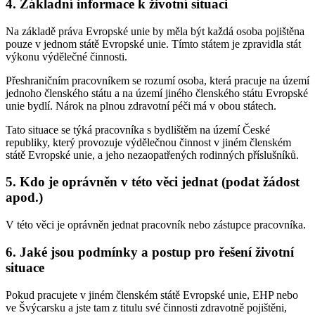
4. Základní informace k životní situaci
Na základě práva Evropské unie by měla být každá osoba pojištěna
pouze v jednom státě Evropské unie. Tímto státem je zpravidla stát
výkonu výdělečné činnosti.
Přeshraničním pracovníkem se rozumí osoba, která pracuje na území
jednoho členského státu a na území jiného členského státu Evropské
unie bydlí. Nárok na plnou zdravotní péči má v obou státech.
Tato situace se týká pracovníka s bydlištěm na území České
republiky, který provozuje výdělečnou činnost v jiném členském
státě Evropské unie, a jeho nezaopatřených rodinných příslušníků.
5. Kdo je oprávněn v této věci jednat (podat žádost
apod.)
V této věci je oprávněn jednat pracovník nebo zástupce pracovníka.
6. Jaké jsou podmínky a postup pro řešení životní
situace
Pokud pracujete v jiném členském státě Evropské unie, EHP nebo
ve Švýcarsku a jste tam z titulu své činnosti zdravotně pojištěni,