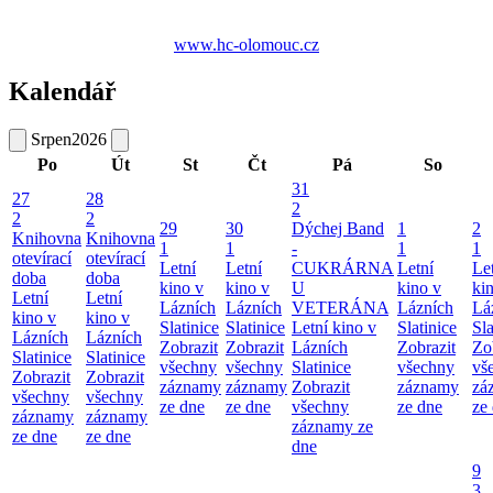
www.hc-olomouc.cz
Kalendář
Srpen
2026
Po
Út
St
Čt
Pá
So
31
27
28
2
2
2
29
30
Dýchej Band
1
2
Knihovna
Knihovna
1
1
-
1
1
otevírací
otevírací
Letní
Letní
CUKRÁRNA
Letní
Le
doba
doba
kino v
kino v
U
kino v
ki
Letní
Letní
Lázních
Lázních
VETERÁNA
Lázních
Lá
kino v
kino v
Slatinice
Slatinice
Letní kino v
Slatinice
Sla
Lázních
Lázních
Zobrazit
Zobrazit
Lázních
Zobrazit
Zo
Slatinice
Slatinice
všechny
všechny
Slatinice
všechny
vš
Zobrazit
Zobrazit
záznamy
záznamy
Zobrazit
záznamy
zá
všechny
všechny
ze dne
ze dne
všechny
ze dne
ze
záznamy
záznamy
záznamy ze
ze dne
ze dne
dne
9
3