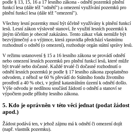
podle § 13, 15, 16 a 17 lesního zákona - odnětí pozemků plnění
funkcí lesa (dále též "odnětí") a omezení využívání pozemků pro
plnění funkcí lesa (dále též "omezení").
Všechny lesní pozemky musí být účelně využívány k plnění funkcí
lesů. Lesní zákon výslovně stanoví, že využití lesních pozemků k
jiným účelům je obecně zakázáno. Tento zákaz však nemůže být
bezvýjimečný a o výjimce, která zpravidla předchází vlastnímu
rozhodnutí o odnětí (o omezení), rozhoduje orgán státní správy lesů.
V režimu ustanovení § 15 a 16 lesního zákona se provádí odnětí
nebo omezení lesních pozemků pro plnění funkcí lesů, které může
být trvalé nebo dočasné. Každé trvalé či dočasné rozhodnutí o
odnětí lesních pozemků je podle § 17 lesního zákona zpoplatněno
odvodem, z něhož se 60 % převádí do Státního fondu životního
prostředí a 40 % obci, v jejímž katastrálním území k odnětí došlo.
Výše odvodu je nedílnou součástí žádostí o odnětí a stanoví se
výpočtem podle přílohy lesního zákona.
5. Kdo je oprávněn v této věci jednat (podat žádost
apod.)
Žádost podává ten, v jehož zájmu má k odnětí či omezení dojít
(např. vlastník pozemku).