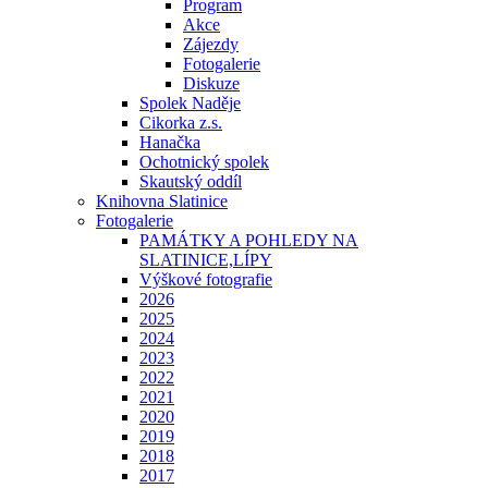
Program
Akce
Zájezdy
Fotogalerie
Diskuze
Spolek Naděje
Cikorka z.s.
Hanačka
Ochotnický spolek
Skautský oddíl
Knihovna Slatinice
Fotogalerie
PAMÁTKY A POHLEDY NA
SLATINICE,LÍPY
Výškové fotografie
2026
2025
2024
2023
2022
2021
2020
2019
2018
2017