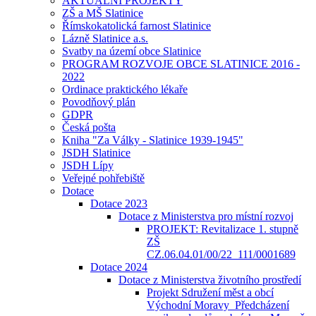
AKTUÁLNÍ PROJEKTY
ZŠ a MŠ Slatinice
Římskokatolická farnost Slatinice
Lázně Slatinice a.s.
Svatby na území obce Slatinice
PROGRAM ROZVOJE OBCE SLATINICE 2016 -
2022
Ordinace praktického lékaře
Povodňový plán
GDPR
Česká pošta
Kniha "Za Války - Slatinice 1939-1945"
JSDH Slatinice
JSDH Lípy
Veřejné pohřebiště
Dotace
Dotace 2023
Dotace z Ministerstva pro místní rozvoj
PROJEKT: Revitalizace 1. stupně
ZŠ
CZ.06.04.01/00/22_111/0001689
Dotace 2024
Dotace z Ministerstva životního prostředí
Projekt Sdružení měst a obcí
Východní Moravy_Předcházení