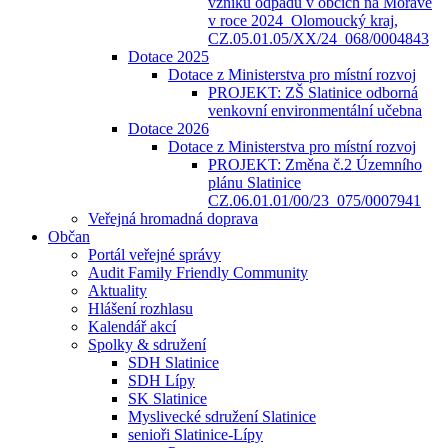
vzniku odpadů v obcích na Moravě
v roce 2024_Olomoucký kraj,
CZ.05.01.05/XX/24_068/0004843
Dotace 2025
Dotace z Ministerstva pro místní rozvoj
PROJEKT: ZŠ Slatinice odborná
venkovní environmentální učebna
Dotace 2026
Dotace z Ministerstva pro místní rozvoj
PROJEKT: Změna č.2 Územního
plánu Slatinice
CZ.06.01.01/00/23_075/0007941
Veřejná hromadná doprava
Občan
Portál veřejné správy
Audit Family Friendly Community
Aktuality
Hlášení rozhlasu
Kalendář akcí
Spolky & sdružení
SDH Slatinice
SDH Lípy
SK Slatinice
Myslivecké sdružení Slatinice
senioři Slatinice-Lípy