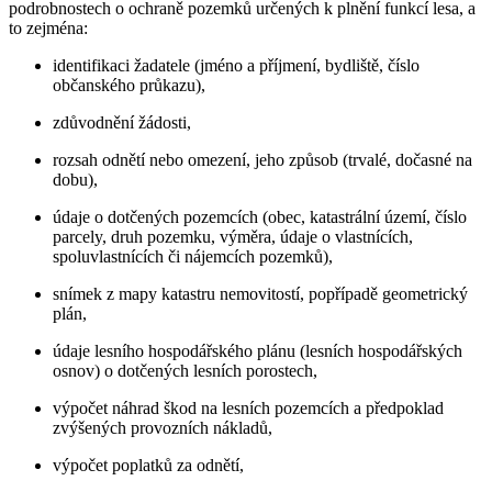
podrobnostech o ochraně pozemků určených k plnění funkcí lesa, a
to zejména:
identifikaci žadatele (jméno a příjmení, bydliště, číslo
občanského průkazu),
zdůvodnění žádosti,
rozsah odnětí nebo omezení, jeho způsob (trvalé, dočasné na
dobu),
údaje o dotčených pozemcích (obec, katastrální území, číslo
parcely, druh pozemku, výměra, údaje o vlastnících,
spoluvlastnících či nájemcích pozemků),
snímek z mapy katastru nemovitostí, popřípadě geometrický
plán,
údaje lesního hospodářského plánu (lesních hospodářských
osnov) o dotčených lesních porostech,
výpočet náhrad škod na lesních pozemcích a předpoklad
zvýšených provozních nákladů,
výpočet poplatků za odnětí,