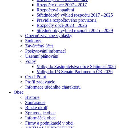
Rozpočty obce 2007 - 2017
Rozpočtová opatření
Střednědobý výhled rozpočtu 2017 - 2025
Pravidla rozpočtového provizoria
Rozpočty obce 2023 - 2026
Střednědobý výhled rozpočtu 2025 - 2029
Obecně závazné vyhlášky
Smlouvy
Závěrečný účet
Poskytování informací
Územní plánování
Volby
Volby do Zastupitelstva obce Slatinice 2026
Volby do 1/3 Senátu Parlamentu ČR 2026
CzechPoint
Profil zadavatele
Informace úředního charakteru
Obec
Historie
Současnost
Blízké okolí
Zpravodaje obce
Informáček obce
Firmy a podnikatelé v obci