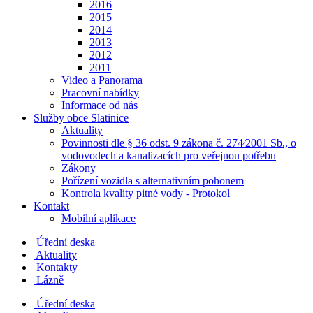
2016
2015
2014
2013
2012
2011
Video a Panorama
Pracovní nabídky
Informace od nás
Služby obce Slatinice
Aktuality
Povinnosti dle § 36 odst. 9 zákona č. 274⁄2001 Sb., o
vodovodech a kanalizacích pro veřejnou potřebu
Zákony
Pořízení vozidla s alternativním pohonem
Kontrola kvality pitné vody - Protokol
Kontakt
Mobilní aplikace
Úřední deska
Aktuality
Kontakty
Lázně
Úřední deska