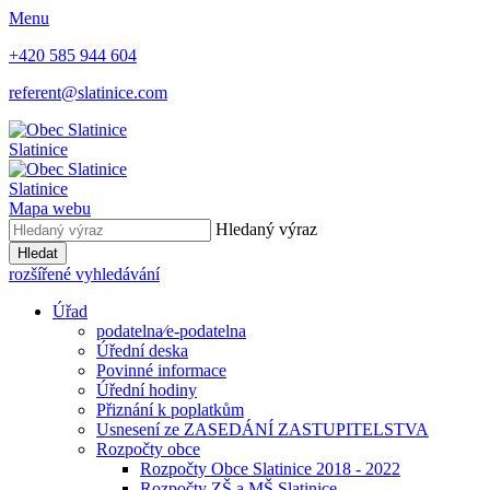
Menu
+420 585 944 604
referent@slatinice.com
Slatinice
Slatinice
Mapa webu
Hledaný výraz
Hledat
rozšířené vyhledávání
Úřad
podatelna⁄e-podatelna
Úřední deska
Povinné informace
Úřední hodiny
Přiznání k poplatkům
Usnesení ze ZASEDÁNÍ ZASTUPITELSTVA
Rozpočty obce
Rozpočty Obce Slatinice 2018 - 2022
Rozpočty ZŠ a MŠ Slatinice