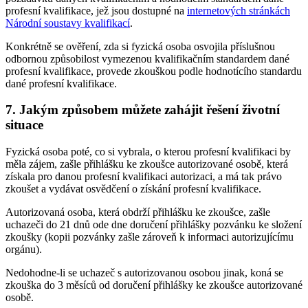
profesní kvalifikace, jež jsou dostupné na
internetových stránkách
Národní soustavy kvalifikací
.
Konkrétně se ověření, zda si fyzická osoba osvojila příslušnou
odbornou způsobilost vymezenou kvalifikačním standardem dané
profesní kvalifikace, provede zkouškou podle hodnotícího standardu
dané profesní kvalifikace.
7. Jakým způsobem můžete zahájit řešení životní
situace
Fyzická osoba poté, co si vybrala, o kterou profesní kvalifikaci by
měla zájem, zašle přihlášku ke zkoušce autorizované osobě, která
získala pro danou profesní kvalifikaci autorizaci, a má tak právo
zkoušet a vydávat osvědčení o získání profesní kvalifikace.
Autorizovaná osoba, která obdrží přihlášku ke zkoušce, zašle
uchazeči do 21 dnů ode dne doručení přihlášky pozvánku ke složení
zkoušky (kopii pozvánky zašle zároveň k informaci autorizujícímu
orgánu).
Nedohodne-li se uchazeč s autorizovanou osobou jinak, koná se
zkouška do 3 měsíců od doručení přihlášky ke zkoušce autorizované
osobě.