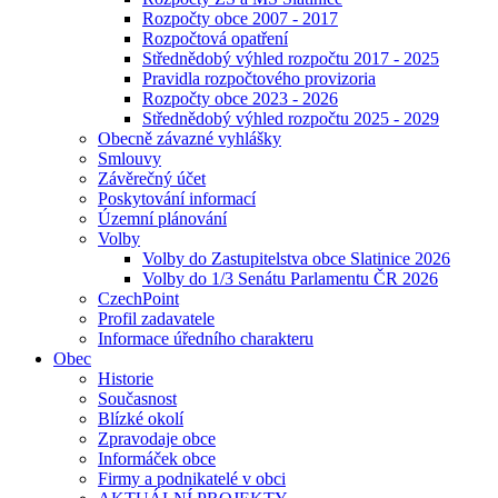
Rozpočty obce 2007 - 2017
Rozpočtová opatření
Střednědobý výhled rozpočtu 2017 - 2025
Pravidla rozpočtového provizoria
Rozpočty obce 2023 - 2026
Střednědobý výhled rozpočtu 2025 - 2029
Obecně závazné vyhlášky
Smlouvy
Závěrečný účet
Poskytování informací
Územní plánování
Volby
Volby do Zastupitelstva obce Slatinice 2026
Volby do 1/3 Senátu Parlamentu ČR 2026
CzechPoint
Profil zadavatele
Informace úředního charakteru
Obec
Historie
Současnost
Blízké okolí
Zpravodaje obce
Informáček obce
Firmy a podnikatelé v obci