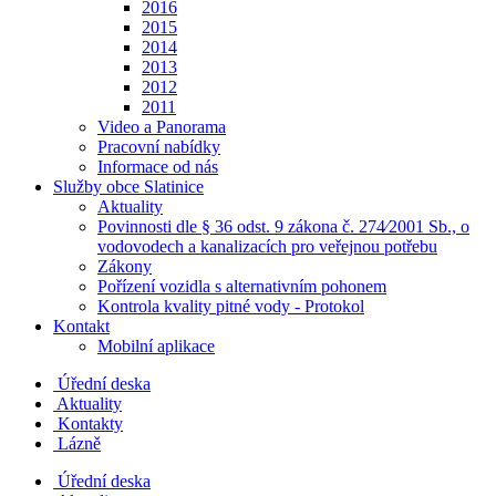
2016
2015
2014
2013
2012
2011
Video a Panorama
Pracovní nabídky
Informace od nás
Služby obce Slatinice
Aktuality
Povinnosti dle § 36 odst. 9 zákona č. 274⁄2001 Sb., o
vodovodech a kanalizacích pro veřejnou potřebu
Zákony
Pořízení vozidla s alternativním pohonem
Kontrola kvality pitné vody - Protokol
Kontakt
Mobilní aplikace
Úřední deska
Aktuality
Kontakty
Lázně
Úřední deska