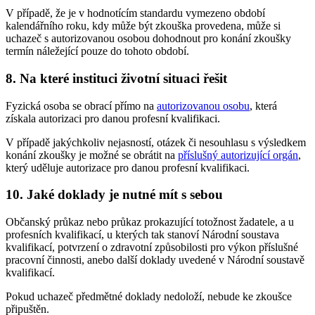
V případě, že je v hodnotícím standardu vymezeno období
kalendářního roku, kdy může být zkouška provedena, může si
uchazeč s autorizovanou osobou dohodnout pro konání zkoušky
termín náležející pouze do tohoto období.
8. Na které instituci životní situaci řešit
Fyzická osoba se obrací přímo na
autorizovanou osobu
, která
získala autorizaci pro danou profesní kvalifikaci.
V případě jakýchkoliv nejasností, otázek či nesouhlasu s výsledkem
konání zkoušky je možné se obrátit na
příslušný autorizující orgán
,
který uděluje autorizace pro danou profesní kvalifikaci.
10. Jaké doklady je nutné mít s sebou
Občanský průkaz nebo průkaz prokazující totožnost žadatele, a u
profesních kvalifikací, u kterých tak stanoví Národní soustava
kvalifikací, potvrzení o zdravotní způsobilosti pro výkon příslušné
pracovní činnosti, anebo další doklady uvedené v Národní soustavě
kvalifikací.
Pokud uchazeč předmětné doklady nedoloží, nebude ke zkoušce
připuštěn.