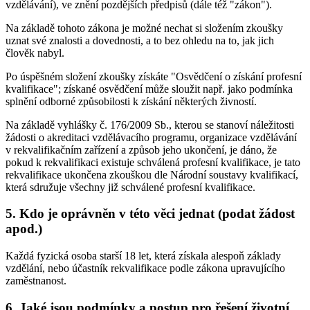
vzdělávání), ve znění pozdějších předpisů (dále též "zákon").
Na základě tohoto zákona je možné nechat si složením zkoušky
uznat své znalosti a dovednosti, a to bez ohledu na to, jak jich
člověk nabyl.
Po úspěšném složení zkoušky získáte "Osvědčení o získání profesní
kvalifikace"; získané osvědčení může sloužit např. jako podmínka
splnění odborné způsobilosti k získání některých živností.
Na základě vyhlášky č. 176/2009 Sb., kterou se stanoví náležitosti
žádosti o akreditaci vzdělávacího programu, organizace vzdělávání
v rekvalifikačním zařízení a způsob jeho ukončení, je dáno, že
pokud k rekvalifikaci existuje schválená profesní kvalifikace, je tato
rekvalifikace ukončena zkouškou dle Národní soustavy kvalifikací,
která sdružuje všechny již schválené profesní kvalifikace.
5. Kdo je oprávněn v této věci jednat (podat žádost
apod.)
Každá fyzická osoba starší 18 let, která získala alespoň základy
vzdělání, nebo účastník rekvalifikace podle zákona upravujícího
zaměstnanost.
6. Jaké jsou podmínky a postup pro řešení životní