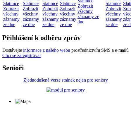
Slatinice
Slatinice
Slatinice
Slatinice
Slatinice
Slatinice
Slat
Zobrazit
Zobrazit
Zobrazit
Zobrazit
Zobrazit
Zobrazit
Zobr
všechny
všechny
všechny
všechny
všechny
všechny
vše
záznamy ze
záznamy
záznamy
záznamy
záznamy
záznamy
záz
dne
ze dne
ze dne
ze dne
ze dne
ze dne
ze 
Přihlášení k odběru zpráv
Dostávejte
informace z našeho webu
prostřednictvím SMS a e-mailů
Chci se zaregistrovat
Senioři
Zjednodušená verze stránek nejen pro seniory