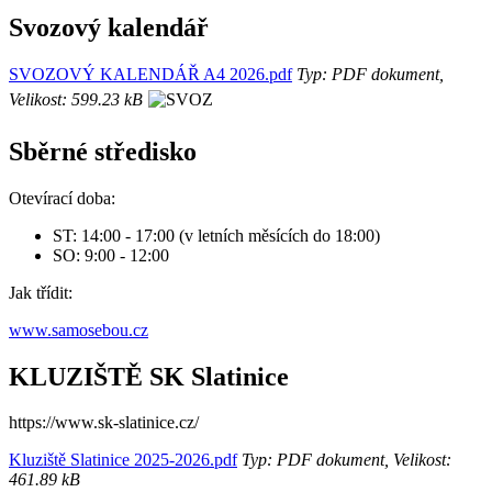
Svozový kalendář
SVOZOVÝ KALENDÁŘ A4 2026.pdf
Typ: PDF dokument,
Velikost: 599.23 kB
Sběrné středisko
Otevírací doba:
ST: 14:00 - 17:00 (v letních měsících do 18:00)
SO: 9:00 - 12:00
Jak třídit:
www.samosebou.cz
KLUZIŠTĚ SK Slatinice
https://www.sk-slatinice.cz/
Kluziště Slatinice 2025-2026.pdf
Typ: PDF dokument, Velikost:
461.89 kB