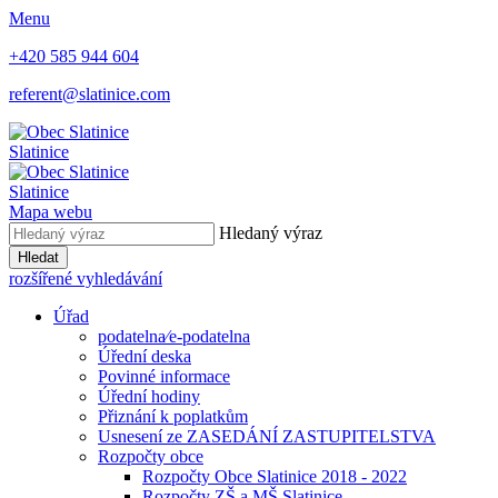
Menu
+420 585 944 604
referent@slatinice.com
Slatinice
Slatinice
Mapa webu
Hledaný výraz
Hledat
rozšířené vyhledávání
Úřad
podatelna⁄e-podatelna
Úřední deska
Povinné informace
Úřední hodiny
Přiznání k poplatkům
Usnesení ze ZASEDÁNÍ ZASTUPITELSTVA
Rozpočty obce
Rozpočty Obce Slatinice 2018 - 2022
Rozpočty ZŠ a MŠ Slatinice