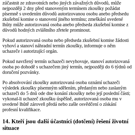
zúčastnit ze zdravotních nebo jiných závažných důvodů, může
nejpozději 2 dny před stanoveným termínem zkoušky požádat
písemně s uvedením důvodů autorizovanou osobu anebo předsedu
zkušební komise o stanovení jiného termínu; zmeškání uvedené
lhůty může autorizovaná osoba anebo předseda zkušební komise z
důvodů hodných zvláštního zřetele prominout.
Pokud autorizovaná osoba nebo předseda zkušební komise žádosti
vyhoví a stanoví náhradní termín zkoušky, informuje o něm
uchazeče i autorizující orgán.
Pokud navržený termín uchazeči nevyhovuje, stanoví autorizovaná
osoba po dohodě s uchazečem jiný termín, nejpozději do 6 týdnů od
doručení pozvánky.
Po absolvování zkoušky autorizovaná osoba oznámí uchazeči
výsledek zkoušky písemným sdělením, předaným nebo zaslaným
uchazeči do 5 dnů ode dne konání zkoušky nebo její poslední části;
vykonal-li uchazeč zkoušku úspěšně, autorizovaná osoba mu v
uvedené lhůtě zároveň předá nebo zašle osvědčení o získání
profesní kvalifikace.
14. Kteří jsou další účastníci (dotčení) řešení životní
situace