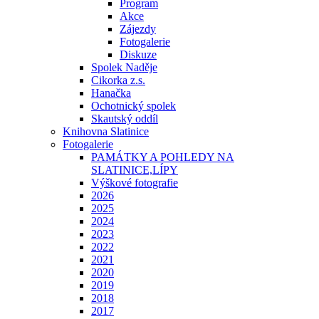
Program
Akce
Zájezdy
Fotogalerie
Diskuze
Spolek Naděje
Cikorka z.s.
Hanačka
Ochotnický spolek
Skautský oddíl
Knihovna Slatinice
Fotogalerie
PAMÁTKY A POHLEDY NA
SLATINICE,LÍPY
Výškové fotografie
2026
2025
2024
2023
2022
2021
2020
2019
2018
2017