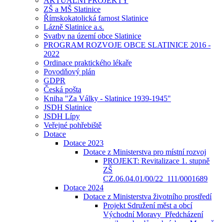
AKTUÁLNÍ PROJEKTY
ZŠ a MŠ Slatinice
Římskokatolická farnost Slatinice
Lázně Slatinice a.s.
Svatby na území obce Slatinice
PROGRAM ROZVOJE OBCE SLATINICE 2016 -
2022
Ordinace praktického lékaře
Povodňový plán
GDPR
Česká pošta
Kniha "Za Války - Slatinice 1939-1945"
JSDH Slatinice
JSDH Lípy
Veřejné pohřebiště
Dotace
Dotace 2023
Dotace z Ministerstva pro místní rozvoj
PROJEKT: Revitalizace 1. stupně
ZŠ
CZ.06.04.01/00/22_111/0001689
Dotace 2024
Dotace z Ministerstva životního prostředí
Projekt Sdružení měst a obcí
Východní Moravy_Předcházení