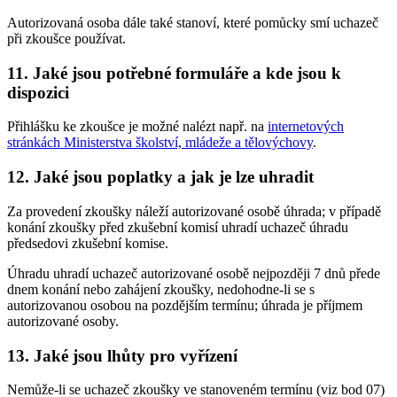
Autorizovaná osoba dále také stanoví, které pomůcky smí uchazeč
při zkoušce používat.
11. Jaké jsou potřebné formuláře a kde jsou k
dispozici
Přihlášku ke zkoušce je možné nalézt např. na
internetových
stránkách Ministerstva školství, mládeže a tělovýchovy
.
12. Jaké jsou poplatky a jak je lze uhradit
Za provedení zkoušky náleží autorizované osobě úhrada; v případě
konání zkoušky před zkušební komisí uhradí uchazeč úhradu
předsedovi zkušební komise.
Úhradu uhradí uchazeč autorizované osobě nejpozději 7 dnů přede
dnem konání nebo zahájení zkoušky, nedohodne-li se s
autorizovanou osobou na pozdějším termínu; úhrada je příjmem
autorizované osoby.
13. Jaké jsou lhůty pro vyřízení
Nemůže-li se uchazeč zkoušky ve stanoveném termínu (viz bod 07)