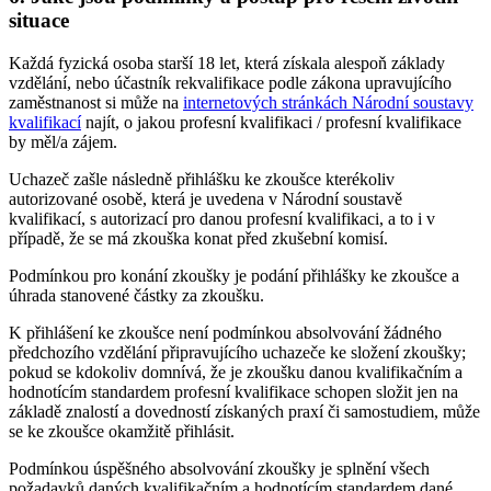
situace
Každá fyzická osoba starší 18 let, která získala alespoň základy
vzdělání, nebo účastník rekvalifikace podle zákona upravujícího
zaměstnanost si může na
internetových stránkách Národní soustavy
kvalifikací
najít, o jakou profesní kvalifikaci / profesní kvalifikace
by měl/a zájem.
Uchazeč zašle následně přihlášku ke zkoušce kterékoliv
autorizované osobě, která je uvedena v Národní soustavě
kvalifikací, s autorizací pro danou profesní kvalifikaci, a to i v
případě, že se má zkouška konat před zkušební komisí.
Podmínkou pro konání zkoušky je podání přihlášky ke zkoušce a
úhrada stanovené částky za zkoušku.
K přihlášení ke zkoušce není podmínkou absolvování žádného
předchozího vzdělání připravujícího uchazeče ke složení zkoušky;
pokud se kdokoliv domnívá, že je zkoušku danou kvalifikačním a
hodnotícím standardem profesní kvalifikace schopen složit jen na
základě znalostí a dovedností získaných praxí či samostudiem, může
se ke zkoušce okamžitě přihlásit.
Podmínkou úspěšného absolvování zkoušky je splnění všech
požadavků daných kvalifikačním a hodnotícím standardem dané