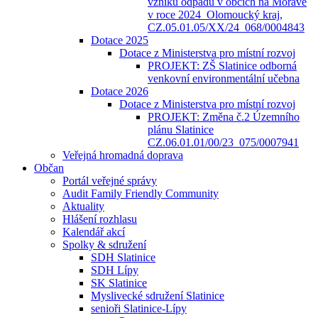
vzniku odpadů v obcích na Moravě
v roce 2024_Olomoucký kraj,
CZ.05.01.05/XX/24_068/0004843
Dotace 2025
Dotace z Ministerstva pro místní rozvoj
PROJEKT: ZŠ Slatinice odborná
venkovní environmentální učebna
Dotace 2026
Dotace z Ministerstva pro místní rozvoj
PROJEKT: Změna č.2 Územního
plánu Slatinice
CZ.06.01.01/00/23_075/0007941
Veřejná hromadná doprava
Občan
Portál veřejné správy
Audit Family Friendly Community
Aktuality
Hlášení rozhlasu
Kalendář akcí
Spolky & sdružení
SDH Slatinice
SDH Lípy
SK Slatinice
Myslivecké sdružení Slatinice
senioři Slatinice-Lípy