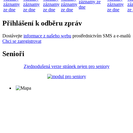
záznamy ze
záznamy
záznamy
záznamy
záznamy
záznamy
zá
dne
ze dne
ze dne
ze dne
ze dne
ze dne
ze
Přihlášení k odběru zpráv
Dostávejte
informace z našeho webu
prostřednictvím SMS a e-mailů
Chci se zaregistrovat
Senioři
Zjednodušená verze stránek nejen pro seniory