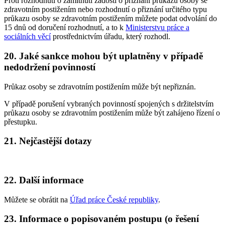
Proti rozhodnutí o zamítnutí žádosti o přiznání průkazu osoby se
zdravotním postižením nebo rozhodnutí o přiznání určitého typu
průkazu osoby se zdravotním postižením můžete podat odvolání do
15 dnů od doručení rozhodnutí, a to k
Ministerstvu práce a
sociálních věcí
prostřednictvím úřadu, který rozhodl.
20. Jaké sankce mohou být uplatněny v případě
nedodržení povinností
Průkaz osoby se zdravotním postižením může být nepřiznán.
V případě porušení vybraných povinností spojených s držitelstvím
průkazu osoby se zdravotním postižením může být zahájeno řízení o
přestupku.
21. Nejčastější dotazy
22. Další informace
Můžete se obrátit na
Úřad práce České republiky
.
23. Informace o popisovaném postupu (o řešení