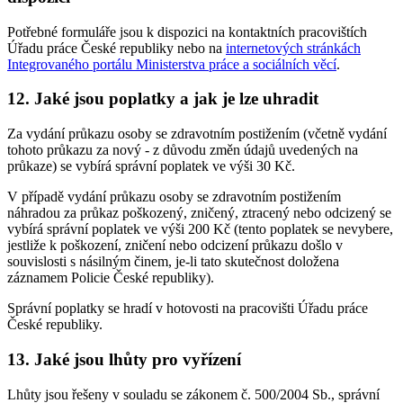
Potřebné formuláře jsou k dispozici na kontaktních pracovištích
Úřadu práce České republiky nebo na
internetových stránkách
Integrovaného portálu Ministerstva práce a sociálních věcí
.
12. Jaké jsou poplatky a jak je lze uhradit
Za vydání průkazu osoby se zdravotním postižením (včetně vydání
tohoto průkazu za nový - z důvodu změn údajů uvedených na
průkaze) se vybírá správní poplatek ve výši 30 Kč.
V případě vydání průkazu osoby se zdravotním postižením
náhradou za průkaz poškozený, zničený, ztracený nebo odcizený se
vybírá správní poplatek ve výši 200 Kč (tento poplatek se nevybere,
jestliže k poškození, zničení nebo odcizení průkazu došlo v
souvislosti s násilným činem, je-li tato skutečnost doložena
záznamem Policie České republiky).
Správní poplatky se hradí v hotovosti na pracovišti Úřadu práce
České republiky.
13. Jaké jsou lhůty pro vyřízení
Lhůty jsou řešeny v souladu se zákonem č. 500/2004 Sb., správní