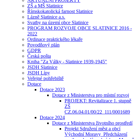
AKTUÁLNÍ PROJEKTY
ZŠ a MŠ Slatinice
Římskokatolická farnost Slatinice
Lázně Slatinice a.s.
Svatby na území obce Slatinice
PROGRAM ROZVOJE OBCE SLATINICE 2016 -
2022
Ordinace praktického lékaře
Povodňový plán
GDPR
Česká pošta
Kniha "Za Války - Slatinice 1939-1945"
JSDH Slatinice
JSDH Lípy
Veřejné pohřebiště
Dotace
Dotace 2023
Dotace z Ministerstva pro místní rozvoj
PROJEKT: Revitalizace 1. stupně
ZŠ
CZ.06.04.01/00/22_111/0001689
Dotace 2024
Dotace z Ministerstva životního prostředí
Projekt Sdružení měst a obcí
Východní Moravy_Předcházení