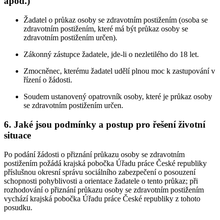
apod.)
Žadatel o průkaz osoby se zdravotním postižením (osoba se
zdravotním postižením, které má být průkaz osoby se
zdravotním postižením určen).
Zákonný zástupce žadatele, jde-li o nezletilého do 18 let.
Zmocněnec, kterému žadatel udělí plnou moc k zastupování v
řízení o žádosti.
Soudem ustanovený opatrovník osoby, které je průkaz osoby
se zdravotním postižením určen.
6. Jaké jsou podmínky a postup pro řešení životní
situace
Po podání žádosti o přiznání průkazu osoby se zdravotním
postižením požádá krajská pobočka Úřadu práce České republiky
příslušnou okresní správu sociálního zabezpečení o posouzení
schopnosti pohyblivosti a orientace žadatele o tento průkaz; při
rozhodování o přiznání průkazu osoby se zdravotním postižením
vychází krajská pobočka Úřadu práce České republiky z tohoto
posudku.