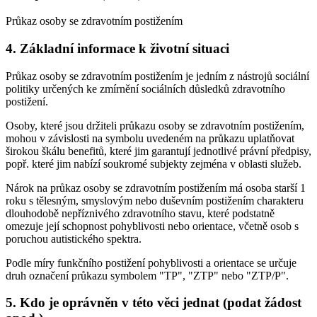
Průkaz osoby se zdravotním postižením
4. Základní informace k životní situaci
Průkaz osoby se zdravotním postižením je jedním z nástrojů sociální
politiky určených ke zmírnění sociálních důsledků zdravotního
postižení.
Osoby, které jsou držiteli průkazu osoby se zdravotním postižením,
mohou v závislosti na symbolu uvedeném na průkazu uplatňovat
širokou škálu benefitů, které jim garantují jednotlivé právní předpisy,
popř. které jim nabízí soukromé subjekty zejména v oblasti služeb.
Nárok na průkaz osoby se zdravotním postižením má osoba starší 1
roku s tělesným, smyslovým nebo duševním postižením charakteru
dlouhodobě nepříznivého zdravotního stavu, které podstatně
omezuje její schopnost pohyblivosti nebo orientace, včetně osob s
poruchou autistického spektra.
Podle míry funkčního postižení pohyblivosti a orientace se určuje
druh označení průkazu symbolem "TP", "ZTP" nebo "ZTP/P".
5. Kdo je oprávněn v této věci jednat (podat žádost