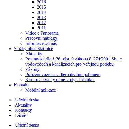
2016
2015
2014
2013
2012
2011
Video a Panorama
Pracovní nabídky
Informace od nás
Služby obce Slatinice
Aktuality
Povinnosti dle § 36 odst. 9 zákona č. 274⁄2001 Sb., o
vodovodech a kanalizacích pro veřejnou potřebu
Zákony
Pořízení vozidla s alternativním pohonem
Kontrola kvality pitné vody - Protokol
Kontakt
Mobilní aplikace
Úřední deska
Aktuality
Kontakty
Lázně
Úřední deska