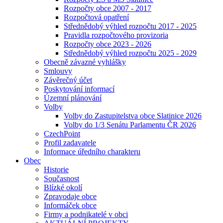
Rozpočty obce 2007 - 2017
Rozpočtová opatření
Střednědobý výhled rozpočtu 2017 - 2025
Pravidla rozpočtového provizoria
Rozpočty obce 2023 - 2026
Střednědobý výhled rozpočtu 2025 - 2029
Obecně závazné vyhlášky
Smlouvy
Závěrečný účet
Poskytování informací
Územní plánování
Volby
Volby do Zastupitelstva obce Slatinice 2026
Volby do 1/3 Senátu Parlamentu ČR 2026
CzechPoint
Profil zadavatele
Informace úředního charakteru
Obec
Historie
Současnost
Blízké okolí
Zpravodaje obce
Informáček obce
Firmy a podnikatelé v obci