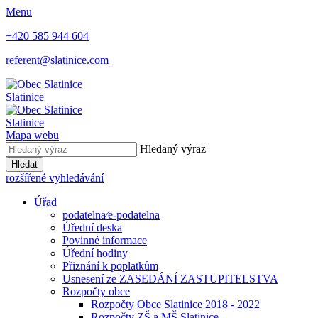
Menu
+420 585 944 604
referent@slatinice.com
Slatinice
Slatinice
Mapa webu
Hledaný výraz
Hledat
rozšířené vyhledávání
Úřad
podatelna⁄e-podatelna
Úřední deska
Povinné informace
Úřední hodiny
Přiznání k poplatkům
Usnesení ze ZASEDÁNÍ ZASTUPITELSTVA
Rozpočty obce
Rozpočty Obce Slatinice 2018 - 2022
Rozpočty ZŠ a MŠ Slatinice