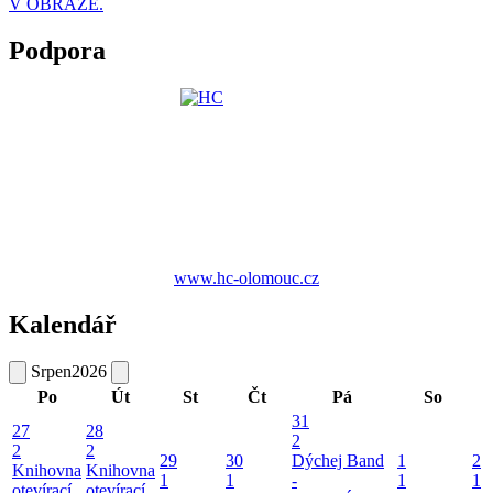
V OBRAZE.
Podpora
www.hc-olomouc.cz
Kalendář
Srpen
2026
Po
Út
St
Čt
Pá
So
31
27
28
2
2
2
29
30
Dýchej Band
1
2
Knihovna
Knihovna
1
1
-
1
1
otevírací
otevírací