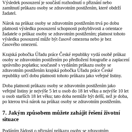
Výsledek posouzení je součástí rozhodnutí o přiznání nebo
zamítnutí průkazu osoby se zdravotním postižením, které obdrží
žadatel.
Nárok na průkaz osoby se zdravotním postižením trvá po dobu
platnosti výsledku posouzení schopnosti pohyblivosti a orientace
žadatele o průkaz osoby se zdravotním postižením; platnost tohoto
výsledku posouzení může být časově omezena nebo je bez
časového omezení.
Krajská pobočka Úřadu práce České republiky vydá osobě průkaz
osoby se zdravotním postižením po předložení fotografie a zaplacení
správního poplatku; současně s vydáním průkazu osoby se
zdravotním postižením krajská pobočka Úřadu práce České
republiky určí dobu platnosti tohoto průkazu jako veřejné listiny.
Doba platnosti průkazu osoby se zdravotním postižením jako
veřejné listiny je nejvýše 5 let u osob do 18 let věku a nejvýše 10 let
u osob starších 18 let věku; tato doba nemůže být delší, než je doba,
po kterou trvá nárok na průkaz osoby se zdravotním postižením.
7. Jakým způsobem můžete zahájit řešení životní
situace
Podáním žádosti o přiznání průkazu osoby se zdravotním