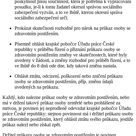
poskytnout jinou součinnost, která je potřebná k vypracování
posudku, je-li k tomu žadatel okresní správou sociálního
zabezpečení vyzván, a to ve lhůtě, kterou okresní správa
sociálního zabezpečení určí.
Prokázat skutečnosti rozhodné pro nárok na průkaz osoby se
zdravotním postižením.
Písemně ohlásit krajské pobočce Úřadu práce České
republiky v průběhu řízení o přiznání průkazu osoby se
zdravotním postižením změny ve skutečnostech, které byly
uvedeny v žádosti, a změny rozhodné pro průběh řízení, a to
ve lhůtě do 8 dnů ode dne, kdy taková změna nastala.
Ohlásit ztrátu, odcizení, poškození nebo zničení průkazu
osoby se zdravotním postižením, příp. změnu údajů
uvedených na průkazu.
Každý, kdo nalezne průkaz osoby se zdravotním postižením, nebo
má v držení takový průkaz osoby zemřelé nebo prohlášené za
mrtvou, je povinen jej neprodleně odevzdat krajské pobočce Úřadu
práce České republiky; stejnou povinnost má i držitel průkazu osoby
se zdravotním postižením, který ohlásil ztrátu svého průkazu, jestliže
průkaz nalezl nebo získal zpět.
Držitel průkazu osoby se zdravotním postižením je povinen