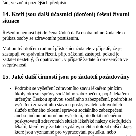
řád, ve znění pozdějších předpisů.
14. Kteří jsou další účastníci (dotčení) řešení životní
situace
Řešením nemusí být dotčena žádná další osoba mimo žadatele o
průkaz osoby se zdravotním postižením.
Mohou být dotčeni rodinní příslušníci žadatele v případě, že jej
zastupují ve správním řízení, příp. zákonní zástupci, pokud je
žadatel nezletilý, či opatrovníci, v případě žadatelů omezených ve
svéprávnosti.
15. Jaké další činnosti jsou po žadateli požadovány
Podrobit se vyšetření zdravotního stavu lékařem plnícím
úkoly okresní správy sociálního zabezpečení, popř. lékařem
určeným Českou správou sociálního zabezpečení, podrobit se
vyšetření zdravotního stavu u poskytovatele zdravotních
služeb určeného okresní správou sociálního zabezpečení
anebo jinému odbornému vyšetření, předložit určenému
poskytovateli zdravotních služeb lékařské nálezy ošetřujících
lékařů, které byly žadateli vydány, sdělit a doložit další údaje,
které jsou významné pro vypracování posudku, nebo