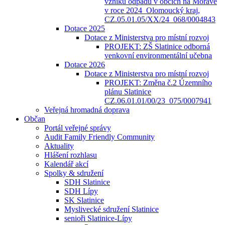
vzniku odpadů v obcích na Moravě
v roce 2024_Olomoucký kraj,
CZ.05.01.05/XX/24_068/0004843
Dotace 2025
Dotace z Ministerstva pro místní rozvoj
PROJEKT: ZŠ Slatinice odborná
venkovní environmentální učebna
Dotace 2026
Dotace z Ministerstva pro místní rozvoj
PROJEKT: Změna č.2 Územního
plánu Slatinice
CZ.06.01.01/00/23_075/0007941
Veřejná hromadná doprava
Občan
Portál veřejné správy
Audit Family Friendly Community
Aktuality
Hlášení rozhlasu
Kalendář akcí
Spolky & sdružení
SDH Slatinice
SDH Lípy
SK Slatinice
Myslivecké sdružení Slatinice
senioři Slatinice-Lípy