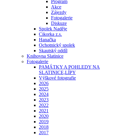
Program
Akce
Zájezdy
Fotogalerie
Diskuze
Spolek Naděje
Cikorka z.s.
Hanačka
Ochotnický spolek
Skautský oddíl
Knihovna Slatinice
Fotogalerie
PAMÁTKY A POHLEDY NA
SLATINICE,LÍPY
Výškové fotografie
2026
2025
2024
2023
2022
2021
2020
2019
2018
2017