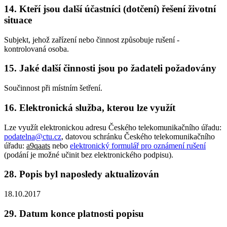
14. Kteří jsou další účastníci (dotčení) řešení životní
situace
Subjekt, jehož zařízení nebo činnost způsobuje rušení -
kontrolovaná osoba.
15. Jaké další činnosti jsou po žadateli požadovány
Součinnost při místním šetření.
16. Elektronická služba, kterou lze využít
Lze využít elektronickou adresu Českého telekomunikačního úřadu:
podatelna@ctu.cz
, datovou schránku Českého telekomunikačního
úřadu:
a9qaats
nebo
elektronický formulář pro oznámení rušení
(podání je možné učinit bez elektronického podpisu).
28. Popis byl naposledy aktualizován
18.10.2017
29. Datum konce platnosti popisu