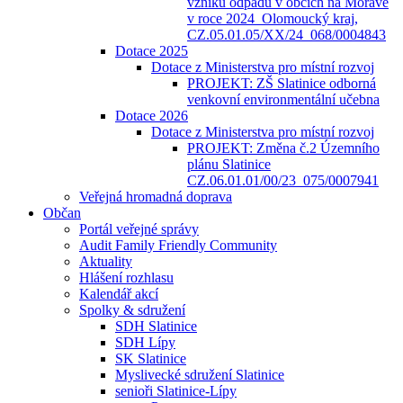
vzniku odpadů v obcích na Moravě
v roce 2024_Olomoucký kraj,
CZ.05.01.05/XX/24_068/0004843
Dotace 2025
Dotace z Ministerstva pro místní rozvoj
PROJEKT: ZŠ Slatinice odborná
venkovní environmentální učebna
Dotace 2026
Dotace z Ministerstva pro místní rozvoj
PROJEKT: Změna č.2 Územního
plánu Slatinice
CZ.06.01.01/00/23_075/0007941
Veřejná hromadná doprava
Občan
Portál veřejné správy
Audit Family Friendly Community
Aktuality
Hlášení rozhlasu
Kalendář akcí
Spolky & sdružení
SDH Slatinice
SDH Lípy
SK Slatinice
Myslivecké sdružení Slatinice
senioři Slatinice-Lípy