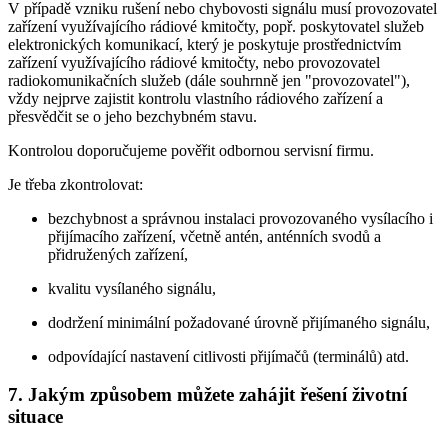
V případě vzniku rušení nebo chybovosti signálu musí provozovatel
zařízení využívajícího rádiové kmitočty, popř. poskytovatel služeb
elektronických komunikací, který je poskytuje prostřednictvím
zařízení využívajícího rádiové kmitočty, nebo provozovatel
radiokomunikačních služeb (dále souhrnně jen "provozovatel"),
vždy nejprve zajistit kontrolu vlastního rádiového zařízení a
přesvědčit se o jeho bezchybném stavu.
Kontrolou doporučujeme pověřit odbornou servisní firmu.
Je třeba zkontrolovat:
bezchybnost a správnou instalaci provozovaného vysílacího i
přijímacího zařízení, včetně antén, anténních svodů a
přidružených zařízení,
kvalitu vysílaného signálu,
dodržení minimální požadované úrovně přijímaného signálu,
odpovídající nastavení citlivosti přijímačů (terminálů) atd.
7. Jakým způsobem můžete zahájit řešení životní
situace