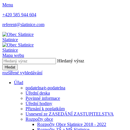
Menu
+420 585 944 604
referent@slatinice.com
Slatinice
Slatinice
Mapa webu
Hledaný výraz
Hledat
rozšířené vyhledávání
Úřad
podatelna⁄e-podatelna
Úřední deska
Povinné informace
Úřední hodiny
Přiznání k poplatkům
Usnesení ze ZASEDÁNÍ ZASTUPITELSTVA
Rozpočty obce
Rozpočty Obce Slatinice 2018 - 2022
Rozpočty ZŠ a MŠ Slatinice