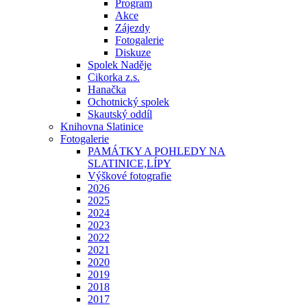
Program
Akce
Zájezdy
Fotogalerie
Diskuze
Spolek Naděje
Cikorka z.s.
Hanačka
Ochotnický spolek
Skautský oddíl
Knihovna Slatinice
Fotogalerie
PAMÁTKY A POHLEDY NA
SLATINICE,LÍPY
Výškové fotografie
2026
2025
2024
2023
2022
2021
2020
2019
2018
2017