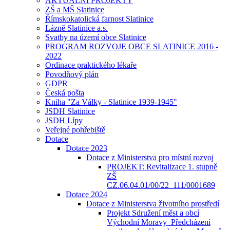
AKTUÁLNÍ PROJEKTY
ZŠ a MŠ Slatinice
Římskokatolická farnost Slatinice
Lázně Slatinice a.s.
Svatby na území obce Slatinice
PROGRAM ROZVOJE OBCE SLATINICE 2016 -
2022
Ordinace praktického lékaře
Povodňový plán
GDPR
Česká pošta
Kniha "Za Války - Slatinice 1939-1945"
JSDH Slatinice
JSDH Lípy
Veřejné pohřebiště
Dotace
Dotace 2023
Dotace z Ministerstva pro místní rozvoj
PROJEKT: Revitalizace 1. stupně
ZŠ
CZ.06.04.01/00/22_111/0001689
Dotace 2024
Dotace z Ministerstva životního prostředí
Projekt Sdružení měst a obcí
Východní Moravy_Předcházení