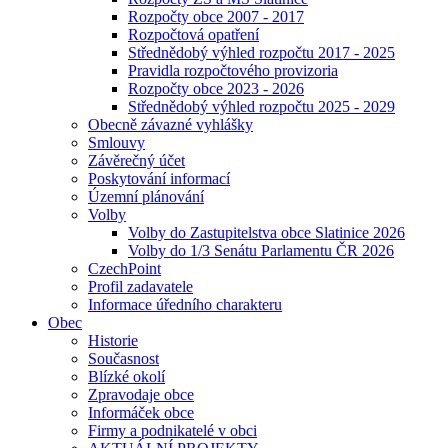
Rozpočty obce 2007 - 2017
Rozpočtová opatření
Střednědobý výhled rozpočtu 2017 - 2025
Pravidla rozpočtového provizoria
Rozpočty obce 2023 - 2026
Střednědobý výhled rozpočtu 2025 - 2029
Obecně závazné vyhlášky
Smlouvy
Závěrečný účet
Poskytování informací
Územní plánování
Volby
Volby do Zastupitelstva obce Slatinice 2026
Volby do 1/3 Senátu Parlamentu ČR 2026
CzechPoint
Profil zadavatele
Informace úředního charakteru
Obec
Historie
Současnost
Blízké okolí
Zpravodaje obce
Informáček obce
Firmy a podnikatelé v obci