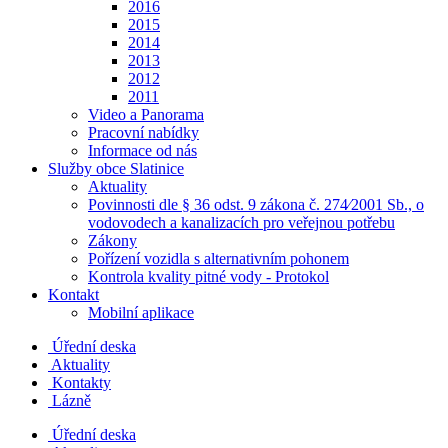
2016
2015
2014
2013
2012
2011
Video a Panorama
Pracovní nabídky
Informace od nás
Služby obce Slatinice
Aktuality
Povinnosti dle § 36 odst. 9 zákona č. 274⁄2001 Sb., o
vodovodech a kanalizacích pro veřejnou potřebu
Zákony
Pořízení vozidla s alternativním pohonem
Kontrola kvality pitné vody - Protokol
Kontakt
Mobilní aplikace
Úřední deska
Aktuality
Kontakty
Lázně
Úřední deska