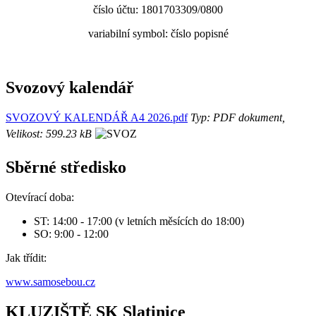
číslo účtu: 1801703309/0800
variabilní symbol: číslo popisné
Svozový kalendář
SVOZOVÝ KALENDÁŘ A4 2026.pdf
Typ: PDF dokument,
Velikost: 599.23 kB
Sběrné středisko
Otevírací doba:
ST: 14:00 - 17:00 (v letních měsících do 18:00)
SO: 9:00 - 12:00
Jak třídit:
www.samosebou.cz
KLUZIŠTĚ SK Slatinice