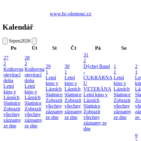
www.hc-olomouc.cz
Kalendář
Srpen
2026
Po
Út
St
Čt
Pá
So
31
27
28
2
2
2
29
30
Dýchej Band
1
2
Knihovna
Knihovna
1
1
-
1
1
otevírací
otevírací
Letní
Letní
CUKRÁRNA
Letní
Le
doba
doba
kino v
kino v
U
kino v
ki
Letní
Letní
Lázních
Lázních
VETERÁNA
Lázních
Lá
kino v
kino v
Slatinice
Slatinice
Letní kino v
Slatinice
Sla
Lázních
Lázních
Zobrazit
Zobrazit
Lázních
Zobrazit
Zo
Slatinice
Slatinice
všechny
všechny
Slatinice
všechny
vš
Zobrazit
Zobrazit
záznamy
záznamy
Zobrazit
záznamy
zá
všechny
všechny
ze dne
ze dne
všechny
ze dne
ze
záznamy
záznamy
záznamy ze
ze dne
ze dne
dne
9