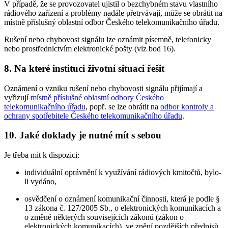
V případě, že se provozovatel ujistil o bezchybném stavu vlastního
rádiového zařízení a problémy nadále přetrvávají, může se obrátit na
místně příslušný oblastní odbor Českého telekomunikačního úřadu.
Rušení nebo chybovost signálu lze oznámit písemně, telefonicky
nebo prostřednictvím elektronické pošty (viz bod 16).
8. Na které instituci životní situaci řešit
Oznámení o vzniku rušení nebo chybovosti signálu přijímají a
vyřizují
místně příslušné oblastní odbory Českého
telekomunikačního úřadu
, popř. se lze obrátit na
odbor kontroly a
ochrany spotřebitele Českého telekomunikačního úřadu
.
10. Jaké doklady je nutné mít s sebou
Je třeba mít k dispozici:
individuální oprávnění k využívání rádiových kmitočtů, bylo-
li vydáno,
osvědčení o oznámení komunikační činnosti, která je podle §
13 zákona č. 127/2005 Sb., o elektronických komunikacích a
o změně některých souvisejících zákonů (zákon o
elektronických komunikacích), ve znění pozdějších předpisů,